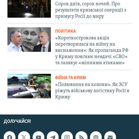
Сорок днів, сорок ночей. Про
результати кримської операції з
примусу Росії до миру
ПОЛІТИКА
«Короткострокова акція
перетворилася на війну на
виснаження»: Як пропаганда РФ
у Криму пояснює невдачі «СВО»
та залякує «мінними атаками»
ВІЙНА ТА КРИМ
«Полювання на колони». Як ЗСУ
ріжуть військову логістику Росії в
Криму
ДОЛУЧАЙСЯ!