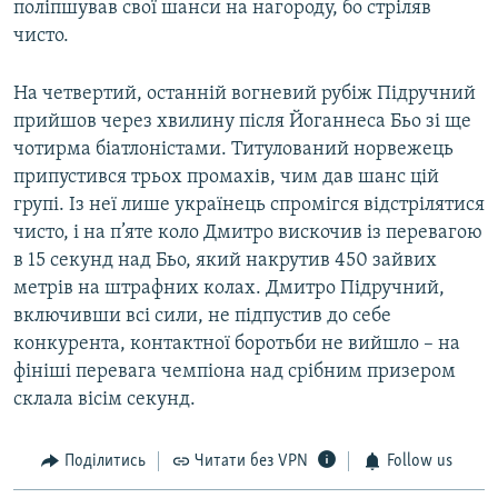
поліпшував свої шанси на нагороду, бо стріляв
чисто.
На четвертий, останній вогневий рубіж Підручний
прийшов через хвилину після Йоганнеса Бьо зі ще
чотирма біатлоністами. Титулований норвежець
припустився трьох промахів, чим дав шанс цій
групі. Із неї лише українець спромігся відстрілятися
чисто, і на п’яте коло Дмитро вискочив із перевагою
в 15 секунд над Бьо, який накрутив 450 зайвих
метрів на штрафних колах. Дмитро Підручний,
включивши всі сили, не підпустив до себе
конкурента, контактної боротьби не вийшло – на
фініші перевага чемпіона над срібним призером
склала вісім секунд.
Поділитись
Читати без VPN
Follow us