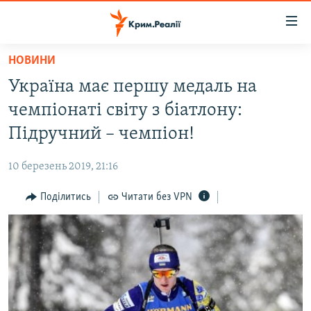
Доступність
посилання
Перейти
НОВИНИ
до
НОВИНИ
Україна має першу медаль на
основного
ВОДА.КРИМ
матеріалу
чемпіонаті світу з біатлону:
ВІДЕО ТА ФОТО
Перейти
Підручний – чемпіон!
до
ПОЛІТИКА
основної
10 березень 2019, 21:16
БЛОГИ
навігації
Перейти
Поділитись
Читати без VPN
ПОГЛЯД
до
ІНТЕРВ'Ю
пошуку
ВСЕ ЗА ДЕНЬ
СПЕЦПРОЕКТИ
ЯК ОБІЙТИ БЛОКУВАННЯ
ДЕПОРТАЦІЯ