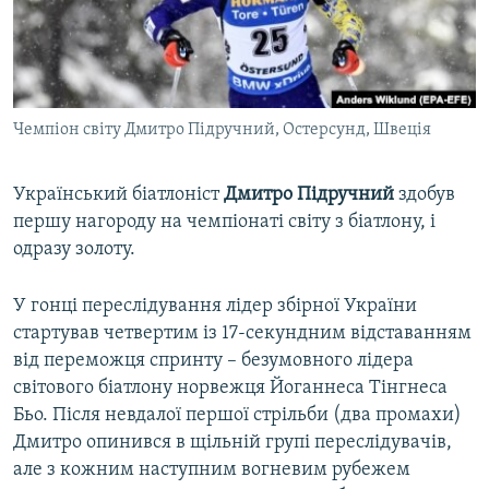
ВІДЕОУРОКИ «ELIFBE»
Русский
СВІДЧЕННЯ ОКУПАЦІЇ
Qırımtatar
УКРАЇНСЬКА ПРОБЛЕМА КРИМУ
Чемпіон світу Дмитро Підручний, Остерсунд, Швеція
ДОЛУЧАЙСЯ!
ІНФОГРАФІКА
Український біатлоніст
Дмитро Підручний
здобув
першу нагороду на чемпіонаті світу з біатлону, і
Усі сайти RFE/RL
одразу золоту.
У гонці переслідування лідер збірної України
стартував четвертим із 17-секундним відставанням
від переможця спринту – безумовного лідера
світового біатлону норвежця Йоганнеса Тінгнеса
Бьо. Після невдалої першої стрільби (два промахи)
Дмитро опинився в щільній групі переслідувачів,
але з кожним наступним вогневим рубежем