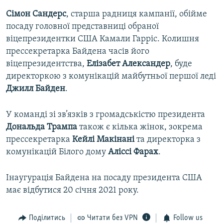
Сімон Сандерс
, старша радниця кампанії, обійме
посаду головної представниці обраної
віцепрезидентки США Камали Гарріс. Колишня
прессекретарка Байдена часів його
віцепрезидентства,
Елізабет Александер
, буде
директоркою з комунікацій майбутньої першої леді
Джилл Байден
.
У команді зі зв’язків з громадськістю президента
Дональда Трампа
також є кілька жінок, зокрема
прессекретарка
Кейлі Макінані
та директорка з
комунікацій Білого дому
Аліссі Фарах
.
Інаугурація Байдена на посаду президента США
має відбутися 20 січня 2021 року.
Поділитись
Читати без VPN
Follow us