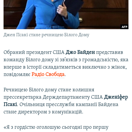
ВІДЕОУРОКИ «ELIFBE»
Русский
СВІДЧЕННЯ ОКУПАЦІЇ
Qırımtatar
УКРАЇНСЬКА ПРОБЛЕМА КРИМУ
Джен Псакі стане речницею Білого Дому
ДОЛУЧАЙСЯ!
ІНФОГРАФІКА
Обраний президент США
Джо Байден
представив
команду Білого дому зі зв’язків з громадськістю, яка
Усі сайти RFE/RL
вперше в історії складатиметься виключно з жінок,
повідомляє
Радіо Свобода
.
Речницею Білого дому стане колишня
прессекретарка Держдепартаменту США
Дженіфер
Псакі
. Очільниця пресслужби кампанії Байдена
стане директором з комунікацій.
«Я з гордістю оголошую сьогодні про першу