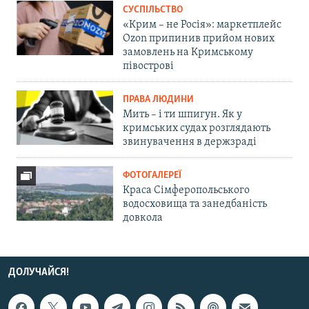
СУСПІЛЬСТВО
«Крим – не Росія»: маркетплейс
Ozon припинив прийом нових
замовлень на Кримському
півострові
ПРАВА ЛЮДИНИ
Мить – і ти шпигун. Як у
кримських судах розглядають
звинувачення в держзраді
ФОТОГАЛЕРЕЇ
Краса Сімферопольського
водосховища та занедбаність
довкола
ДОЛУЧАЙСЯ!