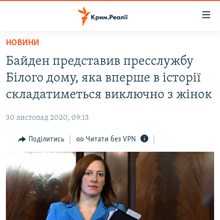
Доступність
посилання
Перейти
НОВИНИ
до
НОВИНИ
Байден представив пресслужбу
основного
ВОДА.КРИМ
матеріалу
Білого дому, яка вперше в історії
ВІДЕО ТА ФОТО
Перейти
складатиметься виключно з жінок
до
ПОЛІТИКА
основної
30 листопад 2020, 09:13
БЛОГИ
навігації
Перейти
Поділитись
Читати без VPN
ПОГЛЯД
до
ІНТЕРВ'Ю
пошуку
ВСЕ ЗА ДЕНЬ
СПЕЦПРОЕКТИ
ЯК ОБІЙТИ БЛОКУВАННЯ
ДЕПОРТАЦІЯ