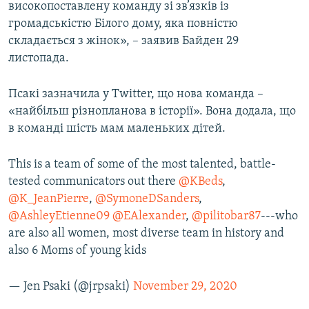
високопоставлену команду зі зв’язків із
громадськістю Білого дому, яка повністю
складається з жінок», – заявив Байден 29
листопада.
Псакі зазначила у Twitter, що нова команда –
«найбільш різнопланова в історії». Вона додала, що
в команді шість мам маленьких дітей.
This is a team of some of the most talented, battle-
tested communicators out there
@KBeds
,
@K_JeanPierre
,
@SymoneDSanders
,
@AshleyEtienne09
@EAlexander
,
@pilitobar87
---who
are also all women, most diverse team in history and
also 6 Moms of young kids
— Jen Psaki (@jrpsaki)
November 29, 2020