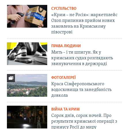
СУСПІЛЬСТВО
«Крим – не Росія»: маркетплейс
Ozon припинив прийом нових
замовлень на Кримському
півострові
ПРАВА ЛЮДИНИ
Мить – і ти шпигун. Як у
кримських судах розглядають
звинувачення в держзраді
ФОТОГАЛЕРЕЇ
Краса Сімферопольського
водосховища та занедбаність
довкола
ВІЙНА ТА КРИМ
Сорок днів, сорок ночей. Про
результати кримської операції з
примусу Росії до миру