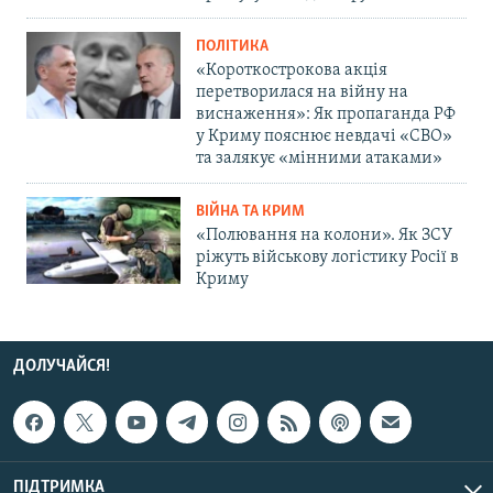
ПОЛІТИКА
«Короткострокова акція
перетворилася на війну на
виснаження»: Як пропаганда РФ
у Криму пояснює невдачі «СВО»
та залякує «мінними атаками»
ВІЙНА ТА КРИМ
«Полювання на колони». Як ЗСУ
ріжуть військову логістику Росії в
Криму
ДОЛУЧАЙСЯ!
ПІДТРИМКА