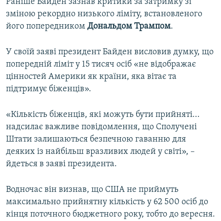
Раніше Байден зазнав критики за затримку зі
зміною рекордно низького ліміту, встановленого
його попередником
Дональдом Трампом
.
У своїй заяві президент Байден висловив думку, що
попередній ліміт у 15 тисяч осіб «не відображає
цінностей Америки як країни, яка вітає та
підтримує біженців».
«Кількість біженців, які можуть бути прийняті...
надсилає важливе повідомлення, що Сполучені
Штати залишаються безпечною гаванню для
деяких із найбільш вразливих людей у світі», –
йдеться в заяві президента.
Водночас він визнав, що США не приймуть
максимально прийнятну кількість у 62 500 осіб до
кінця поточного бюджетного року, тобто до вересня.