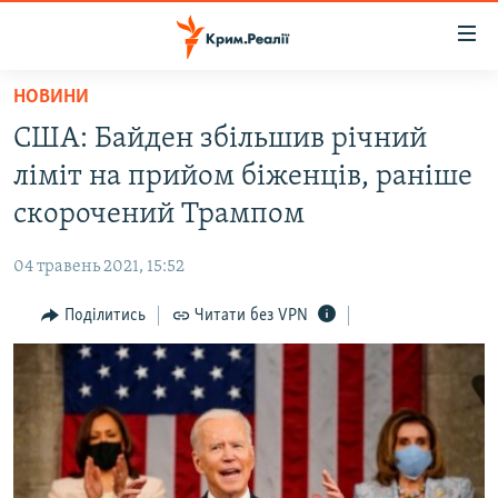
Доступність
посилання
Перейти
НОВИНИ
до
НОВИНИ
США: Байден збільшив річний
основного
ВОДА.КРИМ
матеріалу
ліміт на прийом біженців, раніше
ВІДЕО ТА ФОТО
Перейти
скорочений Трампом
до
ПОЛІТИКА
основної
04 травень 2021, 15:52
БЛОГИ
навігації
Перейти
Поділитись
Читати без VPN
ПОГЛЯД
до
ІНТЕРВ'Ю
пошуку
ВСЕ ЗА ДЕНЬ
СПЕЦПРОЕКТИ
ЯК ОБІЙТИ БЛОКУВАННЯ
ДЕПОРТАЦІЯ