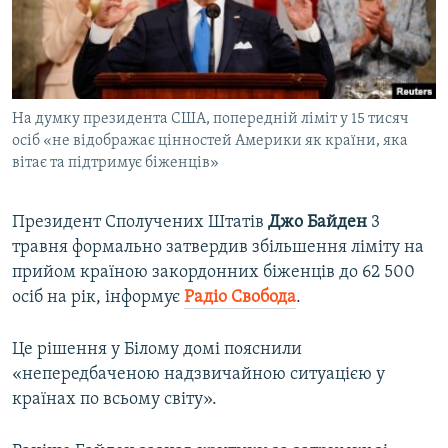
ВІДЕОУРОКИ «ELIFBE»
Русский
СВІДЧЕННЯ ОКУПАЦІЇ
Qırımtatar
УКРАЇНСЬКА ПРОБЛЕМА КРИМУ
На думку президента США, попередній ліміт у 15 тисяч
ДОЛУЧАЙСЯ!
ІНФОГРАФІКА
осіб «не відображає цінностей Америки як країни, яка
вітає та підтримує біженців»
Усі сайти RFE/RL
Президент Сполучених Штатів
Джо Байден
3
травня формально затвердив збільшення ліміту на
прийом країною закордонних біженців до 62 500
осіб на рік, інформує
Радіо Свобода
.
Це рішення у Білому домі пояснили
«непередбаченою надзвичайною ситуацією у
країнах по всьому світу».