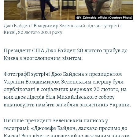
ВІДЕОУРОКИ «ELIFBE»
Русский
СВІДЧЕННЯ ОКУПАЦІЇ
Qırımtatar
Джо Байден і Володимир Зеленський під час зустрічі в
УКРАЇНСЬКА ПРОБЛЕМА КРИМУ
Києві, 20 лютого 2023 року
ДОЛУЧАЙСЯ!
ІНФОГРАФІКА
Президент США Джо Байден 20 лютого прибув до
Києва з неоголошеним візитом.
Усі сайти RFE/RL
Фотографії зустрічі Джо Байдена з президентом
України Володимиром Зеленським спершу були
опубліковані в соціальних мережах 20 лютого, на
них двоє лідерів біля Михайлівського собору
вшановують пам’ять загиблих захисників України.
Пізніше президент Зеленський написав у
телеграмі: «Джозефе Байден, ласкаво просимо до
Києва! Ваш візит є надзвичайно важливим знаком