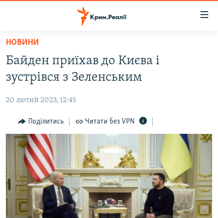
Доступність
посилання
Перейти
НОВИНИ
до
НОВИНИ
Байден приїхав до Києва і
основного
ВОДА.КРИМ
матеріалу
зустрівся з Зеленським
ВІДЕО ТА ФОТО
Перейти
до
20 лютий 2023, 12:45
ПОЛІТИКА
основної
БЛОГИ
Поділитись
Читати без VPN
навігації
Перейти
ПОГЛЯД
до
ІНТЕРВ'Ю
пошуку
ВСЕ ЗА ДЕНЬ
СПЕЦПРОЕКТИ
ЯК ОБІЙТИ БЛОКУВАННЯ
ДЕПОРТАЦІЯ