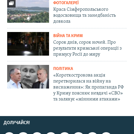
ФОТОГАЛЕРЕЇ
Краса Сімферопольського
водосховища та занедбаність
довкола
ВІЙНА ТА КРИМ
Сорок днів, сорок ночей. Про
результати кримської операції з
примусу Росії до миру
ПОЛІТИКА
«Короткострокова акція
перетворилася на війну на
виснаження»: Як пропаганда РФ
у Криму пояснює невдачі «СВО»
та залякує «мінними атаками»
ДОЛУЧАЙСЯ!