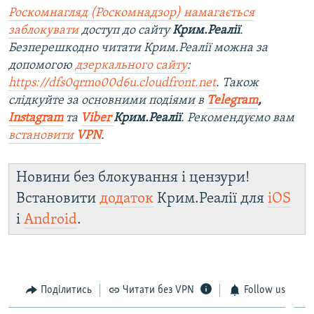
Роскомнагляд (Роскомнадзор) намагається
заблокувати
доступ до сайту
Крим.Реалії
.
Безперешкодно читати Крим.Реалії можна за
допомогою
дзеркального сайту
:
https://dfs0qrmo00d6u.cloudfront.net
. Також
слідкуйте за основними подіями в
Telegram
,
Instagram
та
Viber
Крим.Реалії
. Ре
комендуємо вам
встановити
VPN
.
Новини без блокування і цензури!
Встановити
додаток
Крим.Реалії для
iOS
і
Android
.
Поділитись
Читати без VPN
Follow us