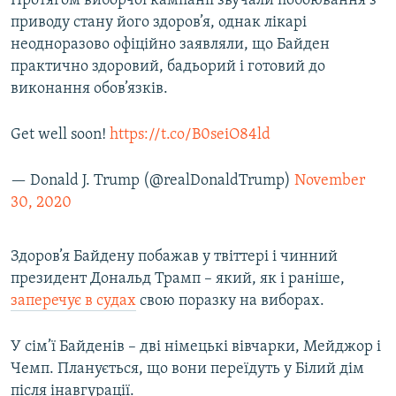
Протягом виборчої кампанії звучали побоювання з
приводу стану його здоров’я, однак лікарі
неодноразово офіційно заявляли, що Байден
практично здоровий, бадьорий і готовий до
виконання обов’язків.
Get well soon!
https://t.co/B0seiO84ld
— Donald J. Trump (@realDonaldTrump)
November
30, 2020
Здоров’я Байдену побажав у твіттері і чинний
президент Дональд Трамп – який, як і раніше,
заперечує в судах
свою поразку на виборах.
У сім’ї Байденів – дві німецькі вівчарки, Мейджор і
Чемп. Планується, що вони переїдуть у Білий дім
після інавгурації.