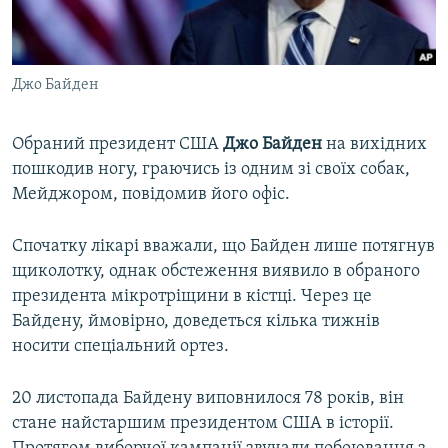
ВІДЕОУРОКИ «ELIFBE»
Русский
СВІДЧЕННЯ ОКУПАЦІЇ
Qırımtatar
Джо Байден
УКРАЇНСЬКА ПРОБЛЕМА КРИМУ
ДОЛУЧАЙСЯ!
ІНФОГРАФІКА
Обраний президент США
Джо Байден
на вихідних
пошкодив ногу, граючись із одним зі своїх собак,
Мейджором, повідомив його офіс.
Усі сайти RFE/RL
Спочатку лікарі вважали, що Байден лише потягнув
щиколотку, однак обстеження виявило в обраного
президента мікротріщини в кістці. Через це
Байдену, ймовірно, доведеться кілька тижнів
носити спеціальний ортез.
20 листопада Байдену виповнилося 78 років, він
стане найстаршим президентом США в історії.