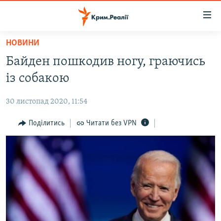
Доступність
посилання
Перейти
НОВИНИ
до
НОВИНИ
Байден пошкодив ногу, граючись
основного
ВОДА.КРИМ
матеріалу
із собакою
ВІДЕО ТА ФОТО
Перейти
до
30 листопад 2020, 11:54
ПОЛІТИКА
основної
БЛОГИ
Поділитись
Читати без VPN
навігації
Перейти
ПОГЛЯД
до
ІНТЕРВ'Ю
пошуку
ВСЕ ЗА ДЕНЬ
СПЕЦПРОЕКТИ
ЯК ОБІЙТИ БЛОКУВАННЯ
ДЕПОРТАЦІЯ