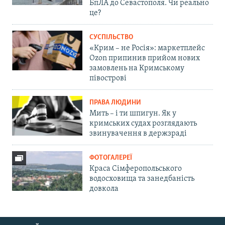
БпЛА до Севастополя. Чи реально
це?
СУСПІЛЬСТВО
«Крим – не Росія»: маркетплейс
Ozon припинив прийом нових
замовлень на Кримському
півострові
ПРАВА ЛЮДИНИ
Мить – і ти шпигун. Як у
кримських судах розглядають
звинувачення в держзраді
ФОТОГАЛЕРЕЇ
Краса Сімферопольського
водосховища та занедбаність
довкола