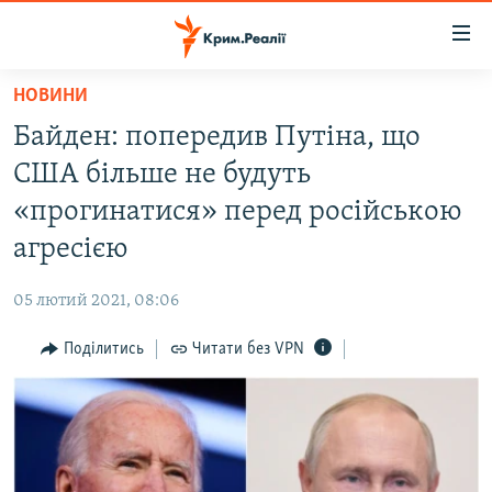
Доступність
посилання
Перейти
НОВИНИ
до
НОВИНИ
Байден: попередив Путіна, що
основного
ВОДА.КРИМ
матеріалу
США більше не будуть
ВІДЕО ТА ФОТО
Перейти
«прогинатися» перед російською
до
ПОЛІТИКА
агресією
основної
БЛОГИ
навігації
05 лютий 2021, 08:06
Перейти
ПОГЛЯД
до
Поділитись
Читати без VPN
ІНТЕРВ'Ю
пошуку
ВСЕ ЗА ДЕНЬ
СПЕЦПРОЕКТИ
ЯК ОБІЙТИ БЛОКУВАННЯ
ДЕПОРТАЦІЯ