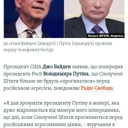
ВІДЕОУРОКИ «ELIFBE»
Русский
СВІДЧЕННЯ ОКУПАЦІЇ
Qırımtatar
УКРАЇНСЬКА ПРОБЛЕМА КРИМУ
ДОЛУЧАЙСЯ!
ІНФОГРАФІКА
26 січня Байден (ліворуч) і Путін (праворуч) провели
першу телефонну бесіду
Усі сайти RFE/RL
Президент США
Джо Байден
заявив, що попередив
президента Росії
Володимира Путіна
, що Сполучені
Штати більше не будуть «прогинатися» перед
російською агресією, повідомляє
Радіо Свобода
.
«Я дав зрозуміти президенту Путіну в манері, яка
дуже відрізняється від манери мого попередника,
що дні, коли Сполучені Штати прогинаються перед
російськими агресивними діями, – втручання в