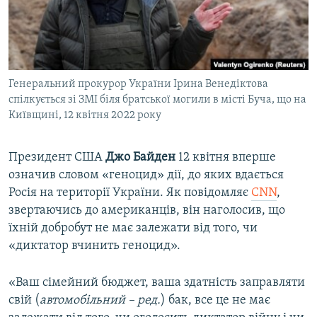
ВІДЕОУРОКИ «ELIFBE»
Русский
СВІДЧЕННЯ ОКУПАЦІЇ
Qırımtatar
УКРАЇНСЬКА ПРОБЛЕМА КРИМУ
Генеральний прокурор України Ірина Венедіктова
ДОЛУЧАЙСЯ!
ІНФОГРАФІКА
спілкується зі ЗМІ біля братської могили в місті Буча, що на
Київщині, 12 квітня 2022 року
Усі сайти RFE/RL
Президент США
Джо Байден
12 квітня вперше
означив словом «геноцид» дії, до яких вдається
Росія на території України. Як повідомляє
CNN
,
звертаючись до американців, він наголосив, що
їхній добробут не має залежати від того, чи
«диктатор вчинить геноцид».
«Ваш сімейний бюджет, ваша здатність заправляти
свій (
автомобільний – ред.
) бак, все це не має