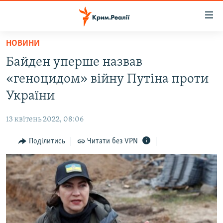
Доступність
посилання
Перейти
НОВИНИ
до
НОВИНИ
Байден уперше назвав
основного
ВОДА.КРИМ
матеріалу
«геноцидом» війну Путіна проти
ВІДЕО ТА ФОТО
Перейти
України
до
ПОЛІТИКА
основної
13 квітень 2022, 08:06
БЛОГИ
навігації
Перейти
Поділитись
Читати без VPN
ПОГЛЯД
до
ІНТЕРВ'Ю
пошуку
ВСЕ ЗА ДЕНЬ
СПЕЦПРОЕКТИ
ЯК ОБІЙТИ БЛОКУВАННЯ
ДЕПОРТАЦІЯ