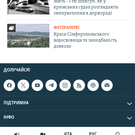
Мить – і ти шпигун. Як у
кримських судах розглядають
звинувачення в держзраді
ФОТОГАЛЕРЕЇ
Краса Сімферопольського
водосховища та занедбаність
довкола
ДОЛУЧАЙСЯ!
ПІДТРИМКА
ІНФО
© Крим.Реалії, 2026 | Усі права застережено.
КТА
РУС