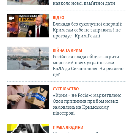
навколо нової пам'ятної дати
ВІДЕО
Блокада без сухопутної операції:
Крим сам себе не заправить і не
прогодує | Крим.Реалії
ВІЙНА ТА КРИМ
Російська влада обіцяє закрити
морський шлях українським
БпЛА до Севастополя. Чи реально
це?
СУСПІЛЬСТВО
«Крим – не Росія»: маркетплейс
Ozon припинив прийом нових
замовлень на Кримському
півострові
ПРАВА ЛЮДИНИ