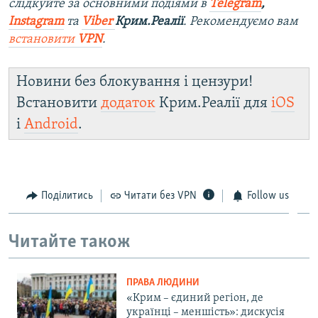
слідкуйте за основними подіями в
Telegram
,
Instagram
та
Viber
Крим.Реалії
. Рекомендуємо вам
встановити
VPN
.
Новини без блокування і цензури!
Встановити
додаток
Крим.Реалії для
iOS
і
Android
.
Поділитись
Читати без VPN
Follow us
Читайте також
ПРАВА ЛЮДИНИ
«Крим – єдиний регіон, де
українці – меншість»: дискусія