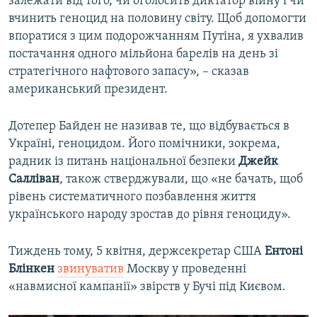
залежати від того, чи оголосить диктатор війну і чи
вчинить геноцид на половину світу. Щоб допомогти
впоратися з цим подорожчанням Путіна, я ухвалив
постачання одного мільйона барелів на день зі
стратегічного нафтового запасу», – сказав
американський президент.
Дотепер Байден не називав те, що відбувається в
Україні, геноцидом. Його помічники, зокрема,
радник із питань національної безпеки
Джейк
Салліван
, також стверджували, що «не бачать, щоб
рівень систематичного позбавлення життя
українського народу зростав до рівня геноциду».
Тиждень тому, 5 квітня, держсекретар США
Ентоні
Блінкен
звинуватив
Москву у проведенні
«навмисної кампанії» звірств у Бучі під Києвом.