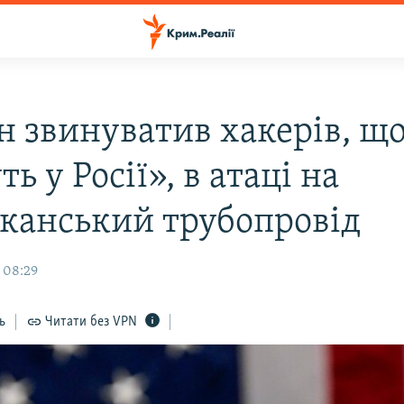
н звинуватив хакерів, щ
ь у Росії», в атаці на
канський трубопровід
 08:29
ь
Читати без VPN