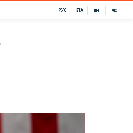
РУС
КТА
о