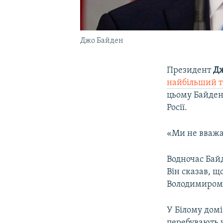
Джо Байден
Президент
Дж
найбільший 
цьому Байден
Росії.
«Ми не вважає
Водночас Байд
Він сказав, щ
Володимиром 
У Білому домі
перебувають у