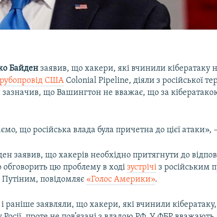
о Байден
заявив, що хакери, які вчинили кібератаку 
трубопровід США
Colonial Pipeline, діяли з російської те
 зазначив, що Вашингтон не вважає, що за кібератакою
мо, що російська влада була причетна до цієї атаки», –
ен заявив, що хакерів необхідно притягнути до відпов
о обговорить цю проблему в ході
зустрічі
з російським 
Путіним, повідомляє
«Голос Америки»
.
 і раніше заявляли, що хакери, які вчинили кібератаку
 Росії, проте не пов’язані з владою РФ. У ФБР вважають