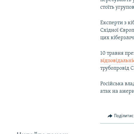
стоїть угрупо
Експерти з к
Східної Європ
цих кіберзлоч
10 травня пр
відповідальні
трубопровід Co
Російська вл
атак на амер
Поділитис