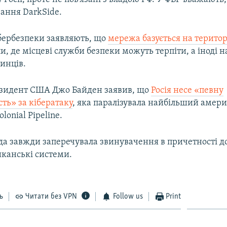
вання DarkSide.
ібербезпеки заявляють, що
мережа базується на територі
и, де місцеві служби безпеки можуть терпіти, а іноді 
инців.
езидент США Джо Байден заявив, що
Росія несе «певну
сть» за кібератаку
, яка паралізувала найбільший амер
lonial Pipelinе.
ада завжди заперечувала звинувачення в причетності д
иканські системи.
ь
Читати без VPN
Follow us
Print