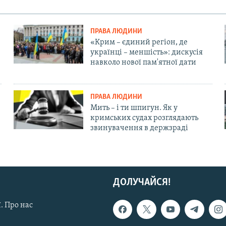
ПРАВА ЛЮДИНИ
«Крим – єдиний регіон, де
українці – меншість»: дискусія
навколо нової пам'ятної дати
ПРАВА ЛЮДИНИ
Мить – і ти шпигун. Як у
кримських судах розглядають
звинувачення в держзраді
ДОЛУЧАЙСЯ!
. Про нас