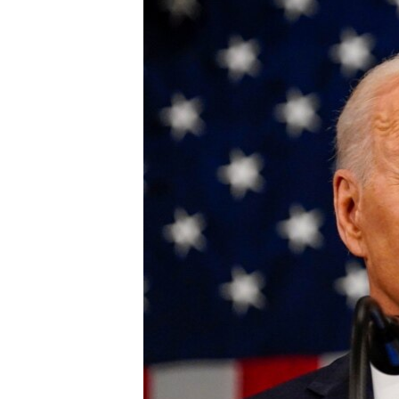
ВІДЕОУРОКИ «ELIFBE»
СВІДЧЕННЯ ОКУПАЦІЇ
УКРАЇНСЬКА ПРОБЛЕМА КРИМУ
ІНФОГРАФІКА