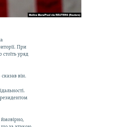
на
риторії. При
 стоїть уряд
 сказав він.
ідальності.
президентом
, ймовірно,
, що за атакою