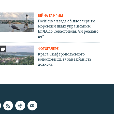
ВІЙНА ТА КРИМ
Російська влада обіцяє закрити
морський шлях українським
БпЛА до Севастополя. Чи реально
це?
ФОТОГАЛЕРЕЇ
Краса Сімферопольського
водосховища та занедбаність
довкола