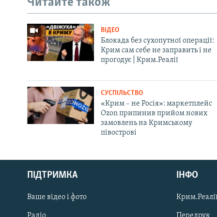
Читайте також
ВІДЕО
Блокада без сухопутної операції:
Крим сам себе не заправить і не
прогодує | Крим.Реалії
СУСПІЛЬСТВО
«Крим – не Росія»: маркетплейс
Ozon припинив прийом нових
замовлень на Кримському
півострові
Русский
ПІДТРИМКА
ІНФО
Qırımtatar
Ваше відео і фото
Крим.Реалії
ДОЛУЧАЙСЯ!
Радіо
Передрук