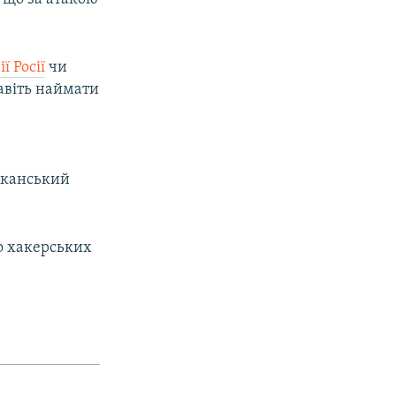
ї Росії
чи
навіть наймати
иканський
о хакерських