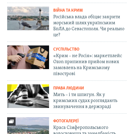
ВІЙНА ТА КРИМ
Російська влада обіцяє закрити
морський шлях українським
БпЛА до Севастополя. Чи реально
це?
СУСПІЛЬСТВО
«Крим – не Росія»: маркетплейс
Ozon припинив прийом нових
замовлень на Кримському
півострові
ПРАВА ЛЮДИНИ
Мить – і ти шпигун. Як у
кримських судах розглядають
звинувачення в держзраді
ФОТОГАЛЕРЕЇ
Краса Сімферопольського
водосховища та занедбаність