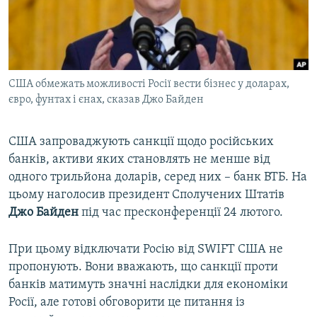
ВІДЕОУРОКИ «ELIFBE»
Русский
СВІДЧЕННЯ ОКУПАЦІЇ
Qırımtatar
УКРАЇНСЬКА ПРОБЛЕМА КРИМУ
США обмежать можливості Росії вести бізнес у доларах,
ДОЛУЧАЙСЯ!
ІНФОГРАФІКА
євро, фунтах і єнах, сказав Джо Байден
США запроваджують санкції щодо російських
Усі сайти RFE/RL
банків, активи яких становлять не менше від
одного трильйона доларів, серед них – банк ВТБ. На
цьому наголосив президент Сполучених Штатів
Джо Байден
під час пресконференції 24 лютого.
При цьому відключати Росію від SWIFT США не
пропонують. Вони вважають, що санкції проти
банків матимуть значні наслідки для економіки
Росії, але готові обговорити це питання із