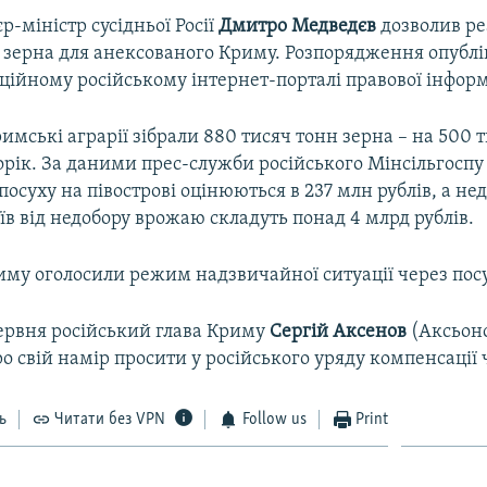
р-міністр сусідньої Росії
Дмитро Медведєв
дозволив ре
н зерна для анексованого Криму. Розпорядження опублі
ційному російському інтернет-порталі правової інформ
римські аграрії зібрали 880 тисяч тонн зерна – на 500 
орік. За даними прес-служби російського Мінсільгоспу
посуху на півострові оцінюються в 237 млн рублів, а н
їв від недобору врожаю складуть понад 4 млрд рублів.
иму оголосили режим надзвичайної ситуації через посу
ервня російський глава Криму
Сергій Аксенов
(Аксьон
о свій намір просити у російського уряду компенсації 
ь
Читати без VPN
Follow us
Print