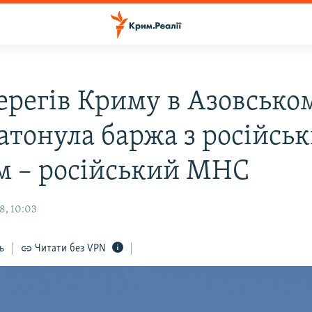
берегів Криму в Азовсько
затонула баржа з російсь
м – російський МНС
8, 10:03
ь
Читати без VPN