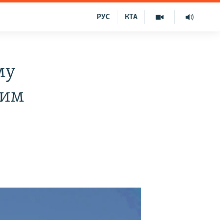
РУС
КТА
му
ким