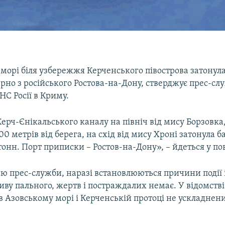
морі біля узбережжя Керченського півострова затонул
рно з російського Ростова-на-Дону, стверджує прес-сл
С Росії в Криму.
Керч-Єнікальського каналу на північ від мису Борзовка
600 метрів від берега, на схід від мису Хроні затонула б
онн. Порт приписки – Ростов-на-Дону», – йдеться у по
єю прес-служби, наразі встановлюються причини події 
иву пального, жертв і постраждалих немає. У відомств
в Азовському морі і Керченській протоці не ускладнен