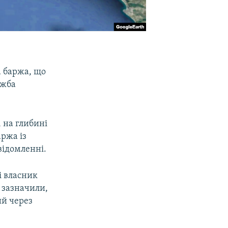
а баржа, що
ужба
, на глибині
аржа із
відомленні.
і власник
і зазначили,
ий через