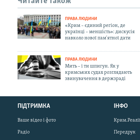
Читайте також
ПРАВА ЛЮДИНИ
«Крим – єдиний регіон, де
українці – меншість»: дискусія
навколо нової пам'ятної дати
ПРАВА ЛЮДИНИ
Мить – і ти шпигун. Як у
кримських судах розглядають
звинувачення в держзраді
Русский
ПІДТРИМКА
ІНФО
Qırımtatar
Ваше відео і фото
Крим.Реалії
ДОЛУЧАЙСЯ!
Радіо
Передрук