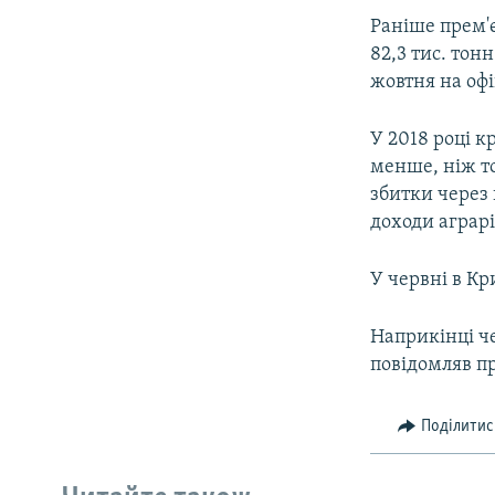
Раніше прем'є
82,3 тис. тон
жовтня на офі
У 2018 році к
менше, ніж т
збитки через 
доходи аграрі
У червні в Кр
Наприкінці ч
повідомляв пр
Поділитис