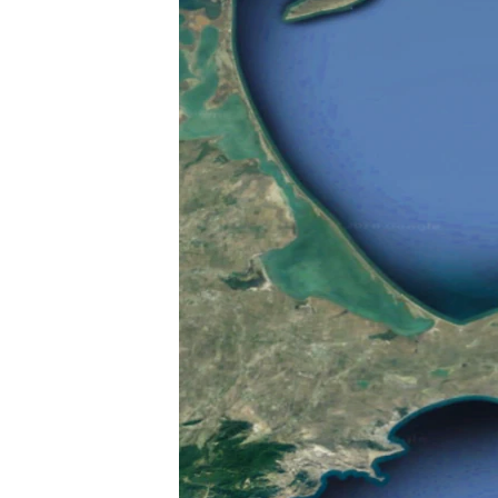
ВІДЕОУРОКИ «ELIFBE»
СВІДЧЕННЯ ОКУПАЦІЇ
УКРАЇНСЬКА ПРОБЛЕМА КРИМУ
ІНФОГРАФІКА