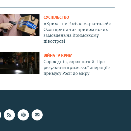
СУСПІЛЬСТВО
«Крим – не Росія»: маркетплейс
Ozon припинив прийом нових
замовлень на Кримському
півострові
ВІЙНА ТА КРИМ
Сорок днів, сорок ночей. Про
результати кримської операції з
примусу Росії до миру