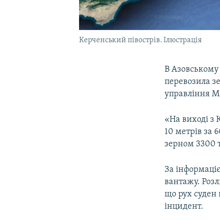
Керченський півострів. Ілюстрація
В Азовському 
перевозила зе
управління МН
«На виході з 
10 метрів за 
зерном 3300 т
За інформаці
вантажу. Розл
що рух суден 
інцидент.