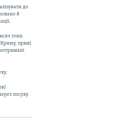
алізувати до
ковано 8
ації.
тисяч тонн
 Криму, прямі
едоотримані
ху.
ов)
через посуху.