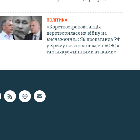
ПОЛІТИКА
«Короткострокова акція
перетворилася на війну на
виснаження»: Як пропаганда РФ
у Криму пояснює невдачі «СВО»
та залякує «мінними атаками»