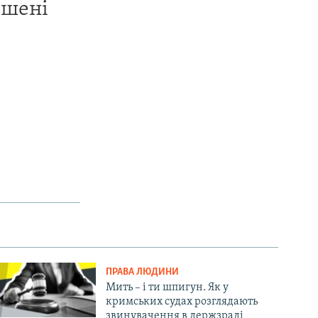
ишені
ПРАВА ЛЮДИНИ
Мить – і ти шпигун. Як у
кримських судах розглядають
звинувачення в держзраді