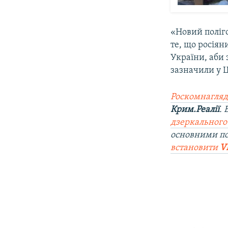
«Новий поліго
те, що росіян
України, аби 
зазначили у 
Роскомнагляд
Крим.Реалії
.
дзеркального
основними п
встановити
V