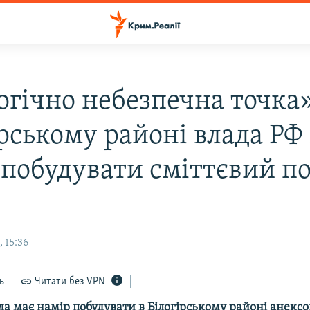
огічно небезпечна точка»
ірському районі влада РФ
 побудувати сміттєвий по
 15:36
ь
Читати без VPN
да має намір побудувати в Білогірському районі анекс