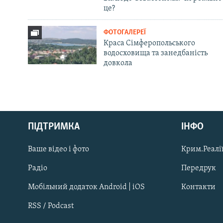
це?
ФОТОГАЛЕРЕЇ
Краса Сімферопольського
водосховища та занедбаність
довкола
Русский
ПІДТРИМКА
ІНФО
Qırımtatar
Ваше відео і фото
Крим.Реалії
ДОЛУЧАЙСЯ!
Радіо
Передрук
Мобільний додаток Android | iOS
Контакти
RSS / Podcast
Усі сайти RFE/RL