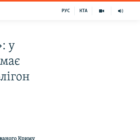
РУС
КТА
: у
 має
лігон
ованого Криму