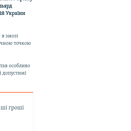
льярд
ій України
 в змозі
печною точкою
став особливо
і допустимі
аші гроші