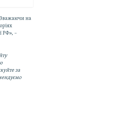
. Зважаючи на
оріях
ї РФ», –
йту
ою
дкуйте за
омендуємо