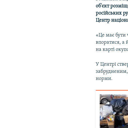
ВІДЕОУРОКИ «ELIFBE»
об'єкт розмі
СВІДЧЕННЯ ОКУПАЦІЇ
російських р
Центр націон
УКРАЇНСЬКА ПРОБЛЕМА КРИМУ
ІНФОГРАФІКА
«Це має бути 
впоратися, а
на карті окуп
У Центрі стве
забрудненим, 
норми.