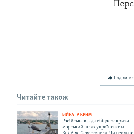
Перс
Поділитис
Читайте також
ВІЙНА ТА КРИМ
Російська влада обіцяє закрити
морський шлях українським
БпЛА до Севастополя. Чи реально