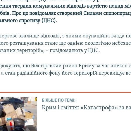
щення твердих комунальних відходів вартістю понад мі
ублів. Про це повідомляє створений Силами спецоперац
ального спротиву (ЦНС).
чергове звалище відходів, з якими окупаційна влада не
 його розташування стане ще однією екологічно небез
ованих територій», – повідомляють у ЦНС.
рджують, що Білогірський район Криму за час анексії 
а стан радіаційного фону його територій перевищує вс
БІЛЬШЕ ПО ТЕМІ:
Крим і сміття: «Катастрофа» за в