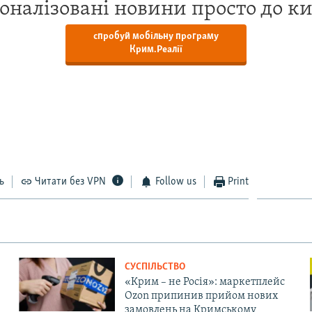
оналізовані новини просто до к
спробуй мобільну програму
Крим.Реалії
ь
Читати без VPN
Follow us
Print
СУСПІЛЬСТВО
«Крим – не Росія»: маркетплейс
Ozon припинив прийом нових
замовлень на Кримському