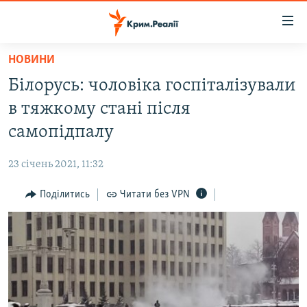
Доступність
посилання
Перейти
НОВИНИ
до
НОВИНИ
Білорусь: чоловіка госпіталізували
основного
ВОДА.КРИМ
матеріалу
в тяжкому стані після
ВІДЕО ТА ФОТО
Перейти
самопідпалу
до
ПОЛІТИКА
основної
23 січень 2021, 11:32
БЛОГИ
навігації
Перейти
Поділитись
Читати без VPN
ПОГЛЯД
до
ІНТЕРВ'Ю
пошуку
ВСЕ ЗА ДЕНЬ
СПЕЦПРОЕКТИ
ЯК ОБІЙТИ БЛОКУВАННЯ
ДЕПОРТАЦІЯ