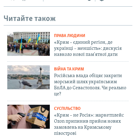
Читайте також
ПРАВА ЛЮДИНИ
«Крим – єдиний регіон, де
українці – меншість»: дискусія
навколо нової пам'ятної дати
ВІЙНА ТА КРИМ
Російська влада обіцяє закрити
морський шлях українським
БпЛА до Севастополя. Чи реально
це?
СУСПІЛЬСТВО
«Крим – не Росія»: маркетплейс
Ozon припинив прийом нових
замовлень на Кримському
півострові