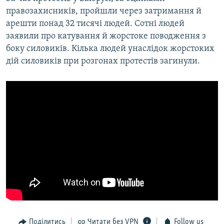
правозахисників, пройшли через затримання й
арешти понад 32 тисячі людей. Сотні людей
заявили про катування й жорстоке поводження з
боку силовиків. Кілька людей унаслідок жорстоких
дій силовиків при розгонах протестів загинули.
Поділитись
Читати без VPN
Follow us