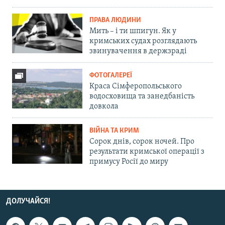
ПРАВА ЛЮДИНИ
Мить – і ти шпигун. Як у
кримських судах розглядають
звинувачення в держзраді
ФОТОГАЛЕРЕЇ
Краса Сімферопольського
водосховища та занедбаність
довкола
ВІЙНА ТА КРИМ
Сорок днів, сорок ночей. Про
результати кримської операції з
примусу Росії до миру
ДОЛУЧАЙСЯ!