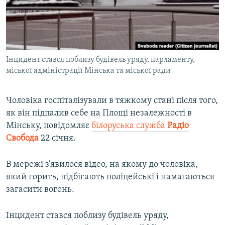
ВІДЕОУРОКИ «ELIFBE»
Русский
СВІДЧЕННЯ ОКУПАЦІЇ
Qırımtatar
УКРАЇНСЬКА ПРОБЛЕМА КРИМУ
Інцидент стався поблизу будівель уряду, парламенту,
ДОЛУЧАЙСЯ!
ІНФОГРАФІКА
міської адміністрації Мінська та міської ради
Чоловіка госпіталізували в тяжкому стані після того,
Усі сайти RFE/RL
як він підпалив себе на Площі незалежності в
Мінську, повідомляє
білоруська служба
Радіо
Свобода
22 січня.
В мережі з’явилося відео, на якому до чоловіка,
який горить, підбігають поліцейські і намагаються
загасити вогонь.
Інцидент стався поблизу будівель уряду,