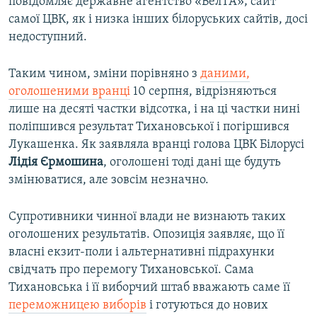
повідомляє державне агентство «БелТА»; сайт
самої ЦВК, як і низка інших білоруських сайтів, досі
недоступний.
Таким чином, зміни порівняно з
даними,
оголошеними вранці
10 серпня, відрізняються
лише на десяті частки відсотка, і на ці частки нині
поліпшився результат Тихановської і погіршився
Лукашенка. Як заявляла вранці голова ЦВК Білорусі
Лідія Єрмошина
, оголошені тоді дані ще будуть
змінюватися, але зовсім незначно.
Супротивники чинної влади не визнають таких
оголошених результатів. Опозиція заявляє, що її
власні екзит-поли і альтернативні підрахунки
свідчать про перемогу Тихановської. Сама
Тихановська і її виборчий штаб вважають саме її
переможницею виборів
і готуються до нових