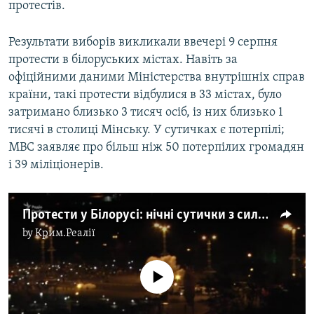
протестів.
Результати виборів викликали ввечері 9 серпня
протести в білоруських містах. Навіть за
офіційними даними Міністерства внутрішніх справ
країни, такі протести відбулися в 33 містах, було
затримано близько 3 тисяч осіб, із них близько 1
тисячі в столиці Мінську. У сутичках є потерпілі;
МВС заявляє про більш ніж 50 потерпілих громадян
і 39 міліціонерів.
Протести у Білорусі: нічні сутички з силовиками (відео)
by
Крим.Реалії
No media source currently available