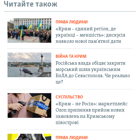
Читайте також
ПРАВА ЛЮДИНИ
«Крим – єдиний регіон, де
українці – меншість»: дискусія
навколо нової пам'ятної дати
ВІЙНА ТА КРИМ
Російська влада обіцяє закрити
морський шлях українським
БпЛА до Севастополя. Чи реально
це?
СУСПІЛЬСТВО
«Крим – не Росія»: маркетплейс
Ozon припинив прийом нових
замовлень на Кримському
півострові
ПРАВА ЛЮДИНИ