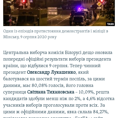
ВІДЕОУРОКИ «ELIFBE»
Русский
СВІДЧЕННЯ ОКУПАЦІЇ
Qırımtatar
УКРАЇНСЬКА ПРОБЛЕМА КРИМУ
Один із епізодів протистояння демонстрантів і міліції в
ДОЛУЧАЙСЯ!
ІНФОГРАФІКА
Мінську, 9 серпня 2020 року
Центральна виборча комісія Білорусі дещо оновила
Усі сайти RFE/RL
попередні офіційні результати виборів президента
країни, що відбулися 9 серпня. Тепер чинний
президент
Олександр Лукашенко
, який
балотувався на шостий термін поспіль, за цими
даними, має 80,08% голосів, його головна
суперниця
Світлана Тихановська
– 10,09%, решта
кандидатів здобули менш ніж по 2%, а 4,6% відсотка
учасників виборів проголосували проти всіх. За
цими ж офіційними даними, явка склала 84,27%,