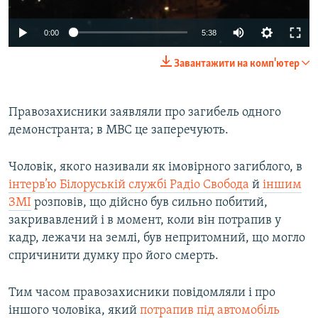
Auto
0:00
5:38
240p
Завантажити на комп'ютер
360p
Auto
240p
360p
480p
480p
Правозахисники заявляли про загибель одного
демонстранта; в МВС це заперечують.
720p
720p
1080p
1080p
Чоловік, якого називали як імовірного загиблого, в
інтерв’ю Білоруській службі Радіо Свобода
й
іншим
ЗМІ
розповів, що дійсно був сильно побитий,
закривавлений і в момент, коли він потрапив у
кадр, лежачи на землі, був непритомний, що могло
спричинити думку про його смерть.
Тим часом правозахисники повідомляли і про
іншого чоловіка, який
потрапив під автомобіль