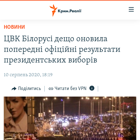
Доступність
посилання
Перейти
НОВИНИ
до
НОВИНИ
ЦВК Білорусі дещо оновила
основного
ВОДА.КРИМ
матеріалу
попередні офіційні результати
ВІДЕО ТА ФОТО
Перейти
президентських виборів
до
ПОЛІТИКА
основної
10 серпень 2020, 18:19
БЛОГИ
навігації
Перейти
Поділитись
Читати без VPN
ПОГЛЯД
до
ІНТЕРВ'Ю
пошуку
ВСЕ ЗА ДЕНЬ
СПЕЦПРОЕКТИ
ЯК ОБІЙТИ БЛОКУВАННЯ
ДЕПОРТАЦІЯ