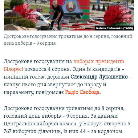
ВІДЕОУРОКИ «ELIFBE»
Русский
СВІДЧЕННЯ ОКУПАЦІЇ
Qırımtatar
УКРАЇНСЬКА ПРОБЛЕМА КРИМУ
Дострокове голосування триватиме до 8 серпня, головний
ДОЛУЧАЙСЯ!
ІНФОГРАФІКА
день виборів – 9 серпня
Дострокове голосування на
виборах президента
Усі сайти RFE/RL
Білорусі
почалося 4 серпня. Один із кандидатів –
нинішній голова держави
Олександр Лукашенко
–
планує цього дня звернутися до народу й
парламенту, повідомляє
Радіо Свобода
.
Дострокове голосування триватиме до 8 серпня,
головний день виборів – 9 серпня. За даними
Центральної виборчої комісії, у Білорусі створено 5
767 виборчих дільниць, із них 44 – за кордоном.