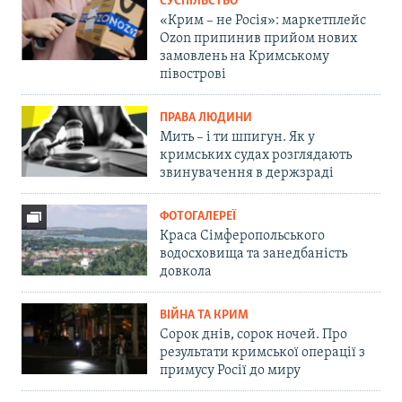
СУСПІЛЬСТВО
«Крим – не Росія»: маркетплейс
Ozon припинив прийом нових
замовлень на Кримському
півострові
ПРАВА ЛЮДИНИ
Мить – і ти шпигун. Як у
кримських судах розглядають
звинувачення в держзраді
ФОТОГАЛЕРЕЇ
Краса Сімферопольського
водосховища та занедбаність
довкола
ВІЙНА ТА КРИМ
Сорок днів, сорок ночей. Про
результати кримської операції з
примусу Росії до миру