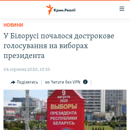
Доступність
посилання
Перейти
НОВИНИ
до
НОВИНИ
У Білорусі почалося дострокове
основного
ВОДА.КРИМ
матеріалу
голосування на виборах
ВІДЕО ТА ФОТО
Перейти
президента
до
ПОЛІТИКА
основної
04 серпень 2020, 10:55
БЛОГИ
навігації
Перейти
Поділитись
Читати без VPN
ПОГЛЯД
до
ІНТЕРВ'Ю
пошуку
ВСЕ ЗА ДЕНЬ
СПЕЦПРОЕКТИ
ЯК ОБІЙТИ БЛОКУВАННЯ
ДЕПОРТАЦІЯ