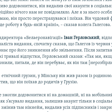
иво додзвонитися, він видалив свої акаунти в соціаль
іційно нічого нам не повідомляло. Але я за нього особ
аю, він просто перестрахувався і поїхав. Він чудовий ф
е роботу в будь-якій країні», – сказав колега Галегова.
ндиректора «Белаеронавігації»
Іван Герловський
, відп
ліста видання, спочатку сказав, що Галегов із червня у
 знає про його зникнення або звільнення. Після запита
акі тривалі відпустки, Герловський сказав: «Так ми, як
онили, питали, де він перебуває, як він там [нерозбірл
– етнічний грузин, у Мінську він жив разом із родиною
тив, що він поїхав до родичів у Грузію.
е змогли додзвонитися ні на домашній, ні на мобільни
, як з’ясувало видання, залишив акаунт тільки в соціал
е змінив там нікнейм, видалив усіх підписників і закри