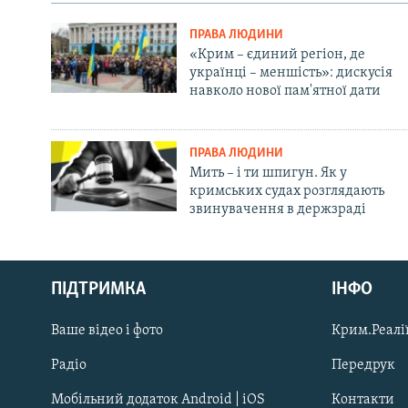
ПРАВА ЛЮДИНИ
«Крим – єдиний регіон, де
українці – меншість»: дискусія
навколо нової пам'ятної дати
ПРАВА ЛЮДИНИ
Мить – і ти шпигун. Як у
кримських судах розглядають
звинувачення в держзраді
Русский
ПІДТРИМКА
ІНФО
Qırımtatar
Ваше відео і фото
Крим.Реалії
ДОЛУЧАЙСЯ!
Радіо
Передрук
Мобільний додаток Android | iOS
Контакти