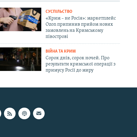
СУСПІЛЬСТВО
«Крим – не Росія»: маркетплейс
Ozon припинив прийом нових
замовлень на Кримському
півострові
ВІЙНА ТА КРИМ
Сорок днів, сорок ночей. Про
результати кримської операції з
примусу Росії до миру