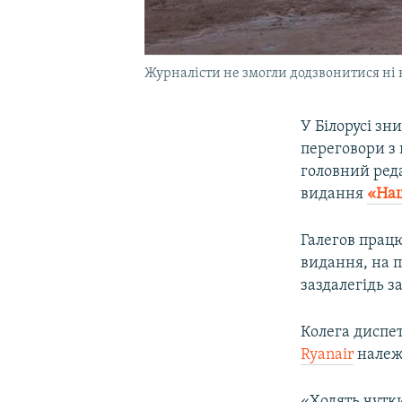
Журналісти не змогли додзвонитися ні 
У Білорусі зн
переговори з 
головний ред
видання
«Наш
Галегов прац
видання, на п
заздалегідь з
Колега диспет
Ryanair
належи
«Ходять чутки