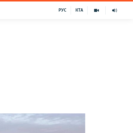
РУС
КТА