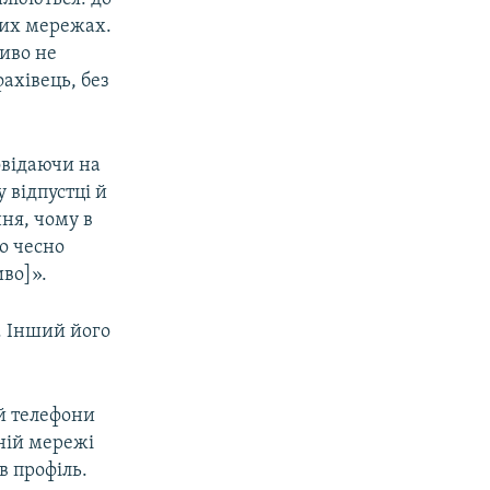
них мережах.
ливо не
ахівець, без
овідаючи на
 відпустці й
ння, чому в
що чесно
иво]».
. Інший його
й телефони
ьній мережі
в профіль.