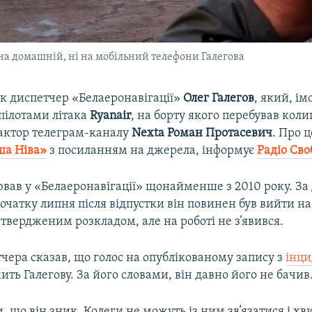
на домашній, ні на мобільний телефони Галегова
ик диспетчер «Белаеронавігації»
Олег Галегов
, який, ім
пілотами літака
Ryanair
, на борту якого перебував кол
актор телеграм-каналу
Nexta
Роман Протасевич
. Про 
а Нiва»
з посиланням на джерела, інформує
Радіо Сво
ював у «Белаеронавігації» щонайменше з 2010 року. З
очатку липня після відпустки він повинен був вийти на
атвердженим розкладом, але на роботі не з’явився.
чера сказав, що голос на опублікованому запису з
інц
ть Галегову. За його словами, він давно його не бачив
, що він зник. Колеги не можуть із ним зв’язатися і х