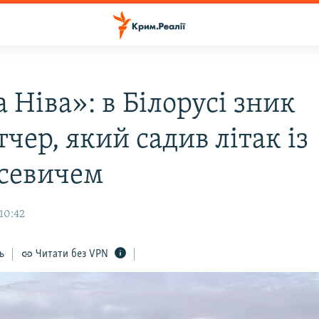
 Нiва»: в Білорусі зник
чер, який садив літак із
севичем
10:42
ь
Читати без VPN