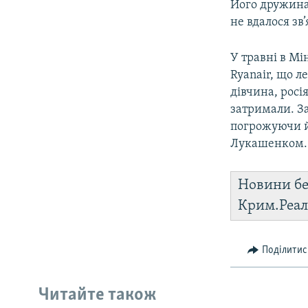
Його дружина
не вдалося зв’
У травні в М
Ryanair, що л
дівчина, рос
затримали. За
погрожуючи й
Лукашенком. П
Новини бе
Крим.Реал
Поділитис
Читайте також