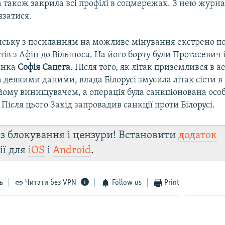
 також закрила всі профілі в соцмережах. З нею журн
язатися.
інську з посиланням на можливе мінування екстрено по
етів з Афін до Вільнюса. На його борту були Протасевич 
іянка
Софія Сапега
. Після того, як літак приземлився в а
 деякими даними, влада Білорусі змусила літак сісти в
ому винищувачем, а операція була санкціонована осо
ісля цього Захід запровадив санкції проти Білорусі.
з блокування і цензури! Встановити
додаток
ії для
iOS
і
Android
.
ь
Читати без VPN
Follow us
Print