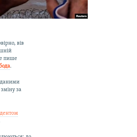
овірно, вів
ишній
це пише
бода
.
а даними
 зміну за
идентом
.
вилюються: до