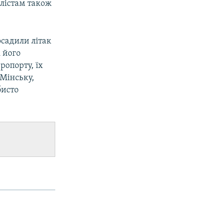
алістам також
садили літак
і його
еропорту, їх
 Мінську,
бисто