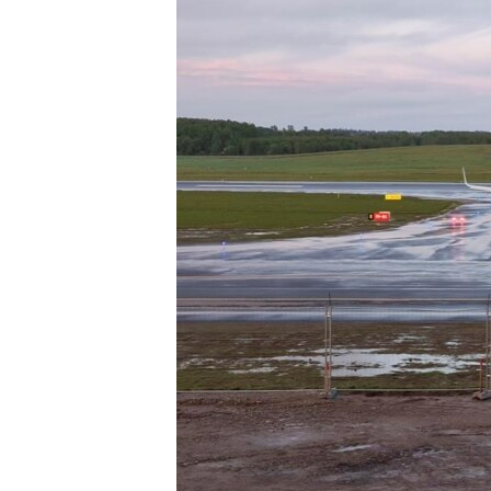
ВІДЕОУРОКИ «ELIFBE»
СВІДЧЕННЯ ОКУПАЦІЇ
УКРАЇНСЬКА ПРОБЛЕМА КРИМУ
ІНФОГРАФІКА