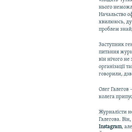
нього неможл
Начальство оф
хвилююсь, дум
проблем знайд
Заступник ге
питання журна
він нічого не
організації т
говорили, дзв
Олег Галегов 
колега припус
Журналісти н
Галегова. Він
Instagram
, ал