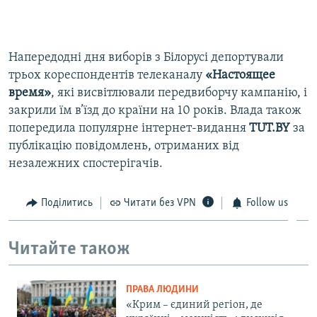
360p
Auto
240p
360p
480p
480p
Напередодні дня виборів з Білорусі депортували
720p
720p
1080p
трьох кореспондентів телеканалу
«Настоящее
1080p
время»
, які висвітлювали передвиборчу кампанію, і
закрили їм в’їзд до країни на 10 років. Влада також
попередила популярне інтернет-видання
TUT.BY
за
публікацію повідомлень, отриманих від
незалежних спостерігачів.
Поділитись
Читати без VPN
Follow us
Читайте також
ПРАВА ЛЮДИНИ
«Крим – єдиний регіон, де