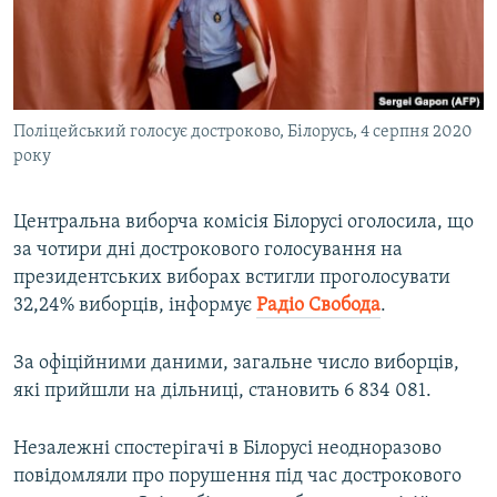
ВІДЕОУРОКИ «ELIFBE»
Русский
СВІДЧЕННЯ ОКУПАЦІЇ
Qırımtatar
УКРАЇНСЬКА ПРОБЛЕМА КРИМУ
Поліцейський голосує достроково, Білорусь, 4 серпня 2020
ДОЛУЧАЙСЯ!
ІНФОГРАФІКА
року
Центральна виборча комісія Білорусі оголосила, що
Усі сайти RFE/RL
за чотири дні дострокового голосування на
президентських виборах встигли проголосувати
32,24% виборців, інформує
Радіо Свобода
.
За офіційними даними, загальне число виборців,
які прийшли на дільниці, становить 6 834 081.
Незалежні спостерігачі в Білорусі неодноразово
повідомляли про порушення під час дострокового