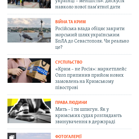
українці – меншість»: дискусія
навколо нової пам'ятної дати
ВІЙНА ТА КРИМ
Російська влада обіцяє закрити
морський шлях українським
БпЛА до Севастополя. Чи реально
це?
СУСПІЛЬСТВО
«Крим – не Росія»: маркетплейс
Ozon припинив прийом нових
замовлень на Кримському
півострові
ПРАВА ЛЮДИНИ
Мить – і ти шпигун. Як у
кримських судах розглядають
звинувачення в держзраді
ФОТОГАЛЕРЕЇ