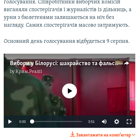
голосування. Співробітники виборчих комісій
виганяли спостерігачів і журналістів із дільниць, а
урни з бюлетенями залишаються на ніч без
нагляду. Самих спостерігачів масово затримують.
Основний день голосування відбудеться 9 серпня.
Вибори у Білорусі: шахрайство та фальсифікації на дільницях (відео)
by
Крим.Реалії
No media source currently available
Auto
0:00
3:51
240p
Завантажити на комп'ютер