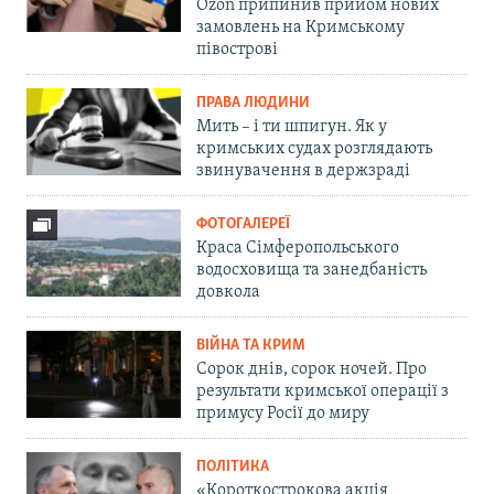
Ozon припинив прийом нових
замовлень на Кримському
півострові
ПРАВА ЛЮДИНИ
Мить – і ти шпигун. Як у
кримських судах розглядають
звинувачення в держзраді
ФОТОГАЛЕРЕЇ
Краса Сімферопольського
водосховища та занедбаність
довкола
ВІЙНА ТА КРИМ
Сорок днів, сорок ночей. Про
результати кримської операції з
примусу Росії до миру
ПОЛІТИКА
«Короткострокова акція