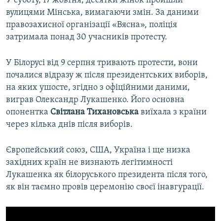
У суботу, 17 жовтня, десятки жінок пройшли
вулицями Мінська, вимагаючи змін. За даними
правозахисної організації «Вясна», поліція
затримала понад 30 учасників протесту.
У Білорусі від 9 серпня тривають протести, вони
почалися відразу ж після президентських виборів,
на яких ушосте, згідно з офіційними даними,
виграв Олександр Лукашенко. Його основна
опонентка
Світлана Тихановська
виїхала з країни
через кілька днів після виборів.
Європейський союз, США, Україна і ще низка
західних країн не визнають легітимності
Лукашенка як білоруського президента після того,
як він таємно провів церемонію своєї інавгурації.