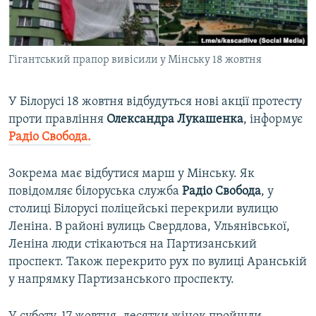
ВІДЕОУРОКИ «ELIFBE»
Русский
СВІДЧЕННЯ ОКУПАЦІЇ
Qırımtatar
Гігантський прапор вивісили у Мінську 18 жовтня
УКРАЇНСЬКА ПРОБЛЕМА КРИМУ
ДОЛУЧАЙСЯ!
ІНФОГРАФІКА
У Білорусі 18 жовтня відбудуться нові акції протесту
проти правління
Олександра Лукашенка
, інформує
Радіо Свобода.
Усі сайти RFE/RL
Зокрема має відбутися марш у Мінську. Як
повідомляє білоруська служба
Радіо Свобода
, у
столиці Білорусі поліцейські перекрили вулицю
Леніна. В районі вулиць Свердлова, Ульянівської,
Леніна люди стікаються на Партизанський
проспект. Також перекрито рух по вулиці Аранській
у напрямку Партизанського проспекту.