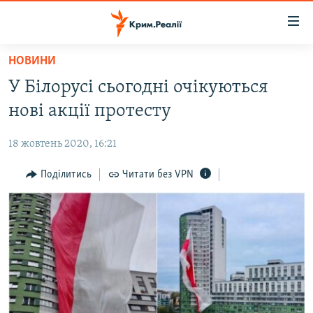
Доступність
посилання
Перейти
НОВИНИ
до
НОВИНИ
У Білорусі сьогодні очікуються
основного
ВОДА.КРИМ
матеріалу
нові акції протесту
ВІДЕО ТА ФОТО
Перейти
до
18 жовтень 2020, 16:21
ПОЛІТИКА
основної
БЛОГИ
Поділитись
Читати без VPN
навігації
Перейти
ПОГЛЯД
до
ІНТЕРВ'Ю
пошуку
ВСЕ ЗА ДЕНЬ
СПЕЦПРОЕКТИ
ЯК ОБІЙТИ БЛОКУВАННЯ
ДЕПОРТАЦІЯ