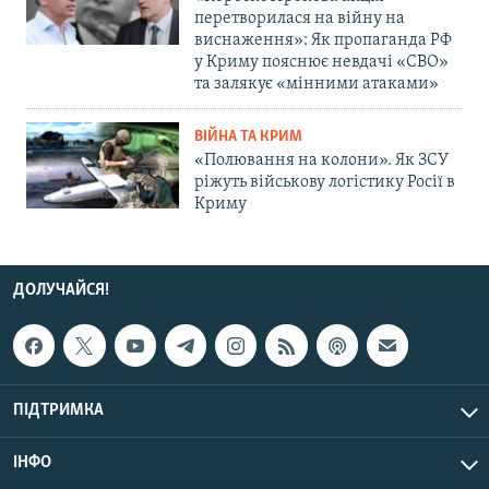
перетворилася на війну на
виснаження»: Як пропаганда РФ
у Криму пояснює невдачі «СВО»
та залякує «мінними атаками»
ВІЙНА ТА КРИМ
«Полювання на колони». Як ЗСУ
ріжуть військову логістику Росії в
Криму
ДОЛУЧАЙСЯ!
ПІДТРИМКА
ІНФО