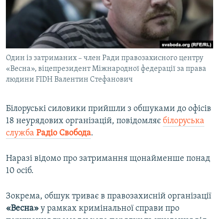
ВІДЕОУРОКИ «ELIFBE»
Русский
СВІДЧЕННЯ ОКУПАЦІЇ
Qırımtatar
УКРАЇНСЬКА ПРОБЛЕМА КРИМУ
Один із затриманих – член Ради правозахисного центру
ДОЛУЧАЙСЯ!
ІНФОГРАФІКА
«Весна», віцепрезидент Міжнародної федерації за права
людини FIDH Валентин Стефанович
Усі сайти RFE/RL
Білоруські силовики прийшли з обшуками до офісів
18 неурядових організацій, повідомляє
білоруська
служба
Радіо Свобода
.
Наразі відомо про затримання щонайменше понад
10 осіб.
Зокрема, обшук триває в правозахисній організації
«Весна»
у рамках кримінальної справи про