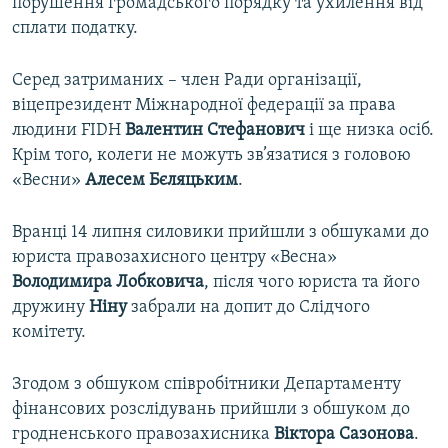
порушення громадського порядку та ухилення від
сплати податку.
Серед затриманих – член Ради організації,
віцепрезидент Міжнародної федерації за права
людини FIDH
Валентин Стефанович
і ще низка осіб.
Крім того, колеги не можуть зв’язатися з головою
«Весни»
Алесем Бєляцьким
.
Вранці 14 липня силовики прийшли з обшуками до
юриста правозахисного центру «Весна»
Володимира Лобковича
, після чого юриста та його
дружину
Ніну
забрали на допит до Слідчого
комітету.
Згодом з обшуком співробітники Департаменту
фінансових розслідувань прийшли з обшуком до
гродненського правозахисника
Віктора Сазонова
.