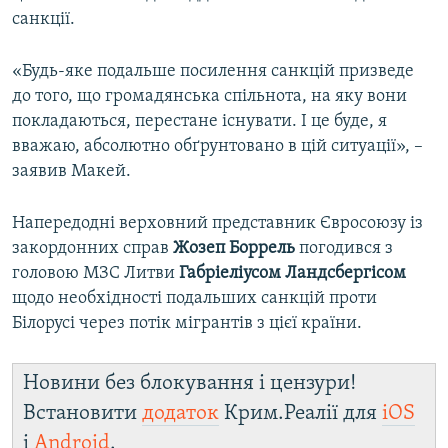
санкції.
«Будь-яке подальше посилення санкцій призведе
до того, що громадянська спільнота, на яку вони
покладаються, перестане існувати. І це буде, я
вважаю, абсолютно обґрунтовано в цій ситуації», –
заявив Макей.
Напередодні верховний представник Євросоюзу із
закордонних справ
Жозеп Боррель
погодився з
головою МЗС Литви
Габріеліусом Ландсбергісом
щодо необхідності подальших санкцій проти
Білорусі через потік мігрантів з цієї країни.
Новини без блокування і цензури!
Встановити
додаток
Крим.Реалії для
iOS
і
Android
.