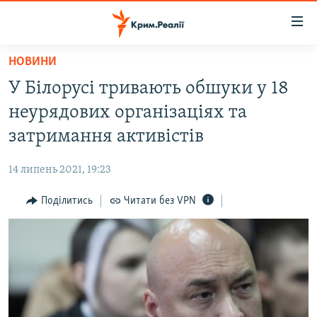
Доступність
посилання
Перейти
НОВИНИ
до
НОВИНИ
У Білорусі тривають обшуки у 18
основного
ВОДА.КРИМ
матеріалу
неурядових організаціях та
ВІДЕО ТА ФОТО
Перейти
затримання активістів
до
ПОЛІТИКА
основної
14 липень 2021, 19:23
БЛОГИ
навігації
Перейти
Поділитись
Читати без VPN
ПОГЛЯД
до
ІНТЕРВ'Ю
пошуку
ВСЕ ЗА ДЕНЬ
СПЕЦПРОЕКТИ
ЯК ОБІЙТИ БЛОКУВАННЯ
ДЕПОРТАЦІЯ