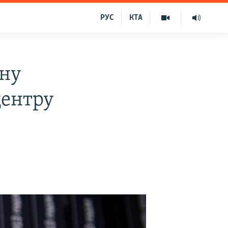
РУС
КТА
ьну
центру