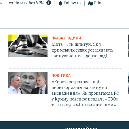
ь
Читати без VPN
Follow us
Print
ПРАВА ЛЮДИНИ
Мить – і ти шпигун. Як у
кримських судах розглядають
звинувачення в держзраді
ПОЛІТИКА
«Короткострокова акція
перетворилася на війну на
виснаження»: Як пропаганда РФ
у Криму пояснює невдачі «СВО»
та залякує «мінними атаками»