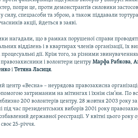
тер, попри це, проти демонстрантів силовики застосо
 силу, спецзасоби та зброю, а також піддавали тортур
асників акції, йдеться в заяві.
ки нагадали, що в рамках порушеної справи проводят
альних відділень і в квартирах членів організації, їх 
 процесуальні дії. Крім того, за різними звинуваченн
 правозахисники і волонтери центру
Марфа Рабкова
,
А
енко
і
Тетяна Ласиця
.
 центр «Весна» – неурядова правозахисна організація
помогою затриманим на мітингах і їхнім сім’ям. По вс
лизно 200 волонтерів центру. 28 жовтня 2003 року за 
і під час президентських виборів 2001 року правозах
озбавлений державної реєстрації. У квітні цього року о
своє 25-річчя.