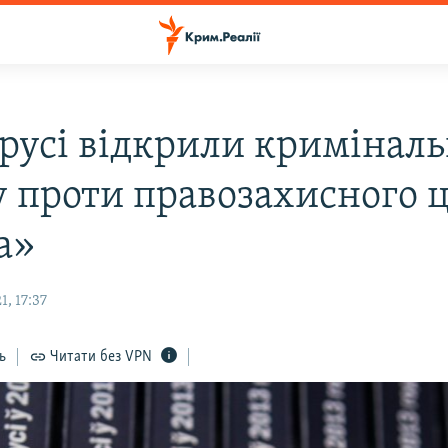
орусі відкрили кримінал
у проти правозахисного 
а»
, 17:37
ь
Читати без VPN