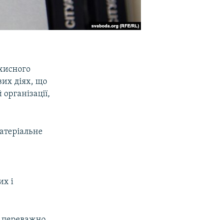
ахисного
вих діях, що
організації,
матеріальне
их і
ли переважно