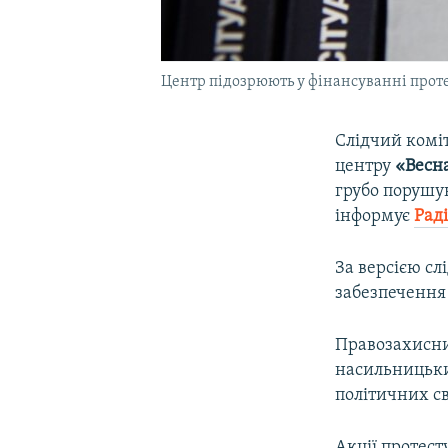
Центр підозрюють у фінансуванні проте
Слідчий коміт
центру
«Весн
грубо порушу
інформує
Рад
За версією сл
забезпечення
Правозахисни
насильницьки
політичних св
Акції протест