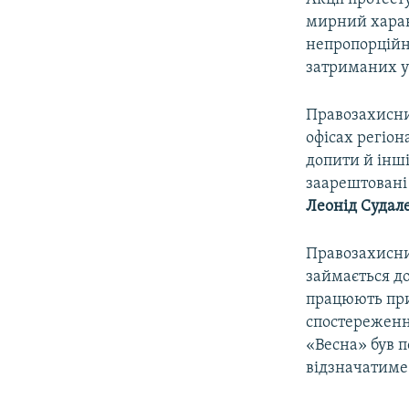
мирний харак
непропорційну
затриманих уч
Правозахисни
офісах регіон
допити й інші
заарештовані
Леонід Судал
Правозахисний
займається до
працюють приб
спостереженн
«Весна» був п
відзначатиме 