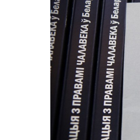
ВІДЕОУРОКИ «ELIFBE»
СВІДЧЕННЯ ОКУПАЦІЇ
УКРАЇНСЬКА ПРОБЛЕМА КРИМУ
ІНФОГРАФІКА