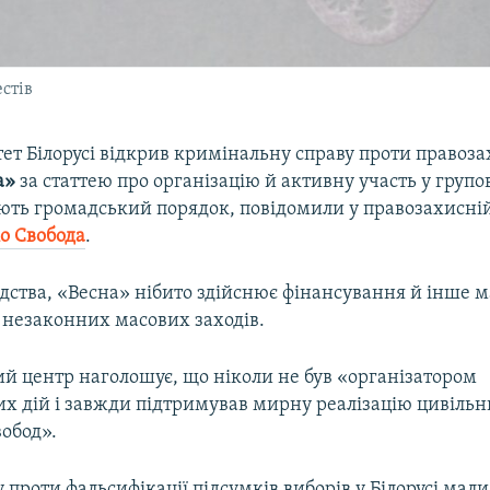
стів
ет Білорусі відкрив кримінальну справу проти правоз
а»
за статтею про організацію й активну участь у групо
ють громадський порядок, повідомили у правозахисній 
іо Свобода
.
ідства, «Весна» нібито здійснює фінансування й інше 
 незаконних масових заходів.
й центр наголошує, що ніколи не був «організатором
х дій і завжди підтримував мирну реалізацію цивільн
обод».
у проти фальсифікації підсумків виборів у Білорусі ма