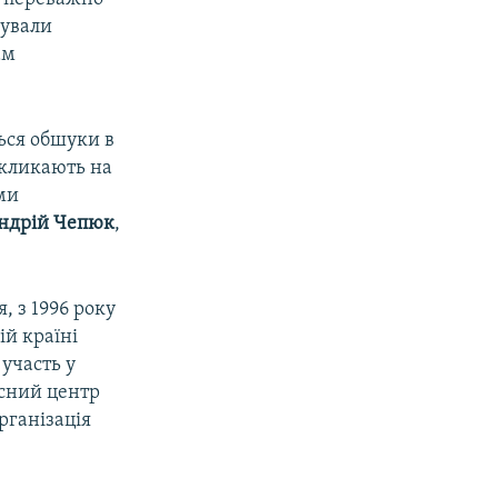
вували
ам
ься обшуки в
викликають на
ями
ндрій Чепюк
,
, з 1996 року
ій країні
участь у
исний центр
рганізація