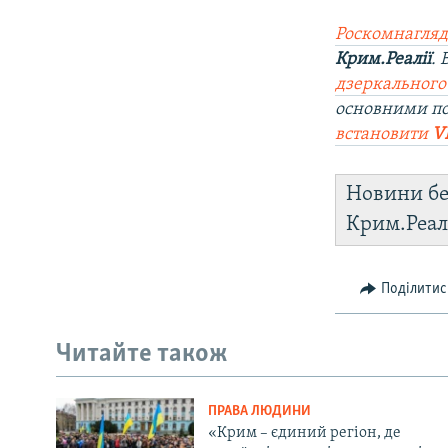
Роскомнагляд
Крим.Реалії
.
дзеркального
основними п
встановити
V
Новини бе
Крим.Реал
Поділитис
Читайте також
ПРАВА ЛЮДИНИ
«Крим – єдиний регіон, де