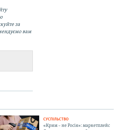
йту
ою
дкуйте за
мендуємо вам
СУСПІЛЬСТВО
«Крим – не Росія»: маркетплейс