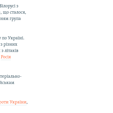
ілорусі з
, що сталося,
нням група
 по Україні.
 з різних
з літаків
о
Росія
атеріально-
ійськам
проти України
,