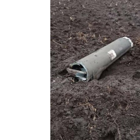
ВІДЕОУРОКИ «ELIFBE»
СВІДЧЕННЯ ОКУПАЦІЇ
УКРАЇНСЬКА ПРОБЛЕМА КРИМУ
ІНФОГРАФІКА