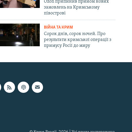
Ozon припинив прийом нових
замовлень на Кримському
півострові
ВІЙНА ТА КРИМ
Сорок днів, сорок ночей. Про
результати кримської операції з
примусу Росії до миру