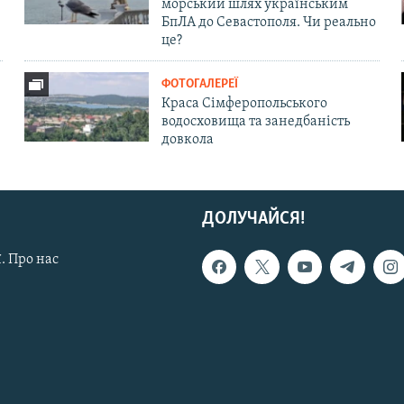
морський шлях українським
БпЛА до Севастополя. Чи реально
це?
ФОТОГАЛЕРЕЇ
Краса Сімферопольського
водосховища та занедбаність
довкола
ДОЛУЧАЙСЯ!
. Про нас