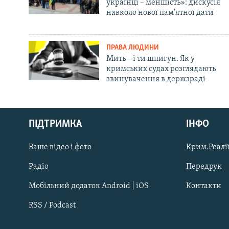
українці – меншість»: дискусія
навколо нової пам'ятної дати
ПРАВА ЛЮДИНИ
Мить – і ти шпигун. Як у
кримських судах розглядають
звинувачення в держзраді
Русский
ПІДТРИМКА
ІНФО
Qırımtatar
Ваше відео і фото
Крим.Реалії
ДОЛУЧАЙСЯ!
Радіо
Передрук
Мобільний додаток Android | iOS
Контакти
RSS / Podcast
Усі сайти RFE/RL