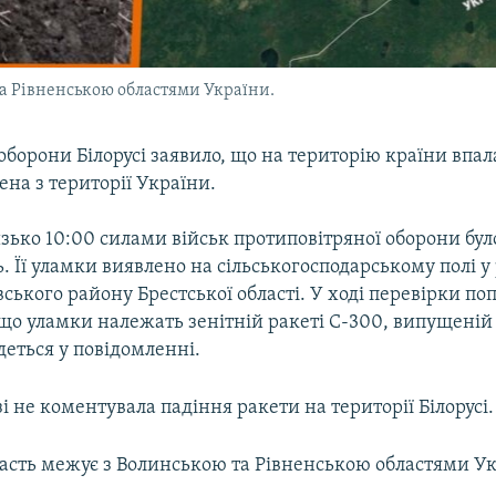
та Рівненською областями України.
оборони Білорусі заявило, що на територію країни впал
на з території України.
зько 10:00 силами військ протиповітряної оборони бу
ь. Її уламки виявлено на сільськогосподарському полі у
вського району Брестської області. У ході перевірки п
що уламки належать зенітній ракеті С-300, випущеній 
деться у повідомленні.
і не коментувала падіння ракети на території Білорусі.
ласть межує з Волинською та Рівненською областями Ук