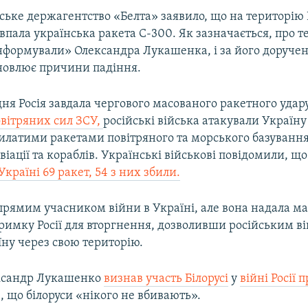
ське держагентство «Белта» заявило, що на територію Б
впала українська ракета С-300. Як зазначається, про те
нформували» Олександра Лукашенка, і за його доруче
ановлює причини падіння.
дня Росія завдала чергового масованого ракетного удару
вітряних сил ЗСУ,
російські війська атакували Україну
латими ракетами повітряного та морського базування 
авіації та кораблів. Українські військові повідомили, щ
Україні 69 ракет, 54 з них збили.
 прямим учасником війни в Україні, але вона надала м
тримку Росії для вторгнення, дозволивши російським в
їну через свою територію.
ександр Лукашенко
визнав участь Білорусі
у
війні Росії 
, що білоруси «нікого не вбивають».