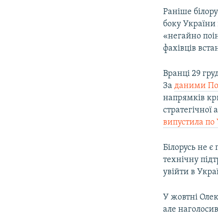
Раніше білору
боку України 
«негайно поі
фахівців вст
Вранці 29 гру
За
даними По
напрямків кри
стратегічної 
випустила по 
Білорусь не є
технічну під
увійти в Укра
У жовтні Ол
але наголосив