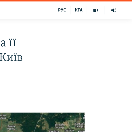
РУС
КТА
а її
 Київ