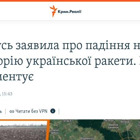
сь заявила про падіння н
рію української ракети.
ментує
 15:43
ь
Читати без VPN