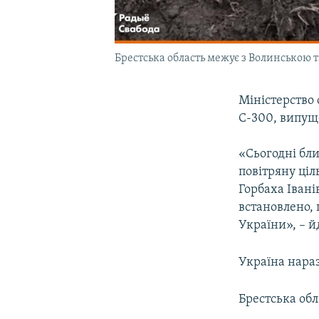
Брестська область межує з Волинською 
Міністерство 
С-300, випуще
«Сьогодні бли
повітряну ціл
Горбаха Івані
встановлено, 
України», – й
Україна нараз
Брестська об