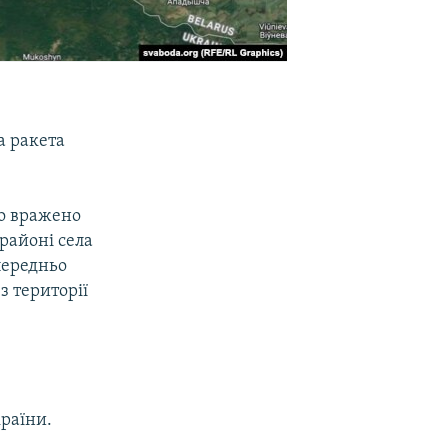
а ракета
ло вражено
 районі села
опередньо
з території
раїни.