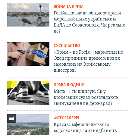
ВІЙНА ТА КРИМ
Російська влада обіцяє закрити
морський шлях українським
БпЛА до Севастополя. Чи реально
це?
СУСПІЛЬСТВО
«Крим – не Росія»: маркетплейс
Ozon припинив прийом нових
замовлень на Кримському
півострові
ПРАВА ЛЮДИНИ
Мить – і ти шпигун. Як у
кримських судах розглядають
звинувачення в держзраді
ФОТОГАЛЕРЕЇ
Краса Сімферопольського
водосховища та занедбаність