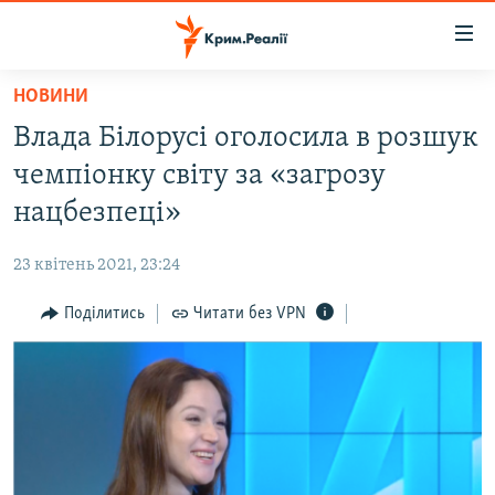
Доступність
посилання
Перейти
НОВИНИ
до
НОВИНИ
Влада Білорусі оголосила в розшук
основного
ВОДА.КРИМ
матеріалу
чемпіонку світу за «загрозу
ВІДЕО ТА ФОТО
Перейти
нацбезпеці»
до
ПОЛІТИКА
основної
23 квітень 2021, 23:24
БЛОГИ
навігації
Перейти
Поділитись
Читати без VPN
ПОГЛЯД
до
ІНТЕРВ'Ю
пошуку
ВСЕ ЗА ДЕНЬ
СПЕЦПРОЕКТИ
ЯК ОБІЙТИ БЛОКУВАННЯ
ДЕПОРТАЦІЯ