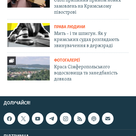
Ozon припинив прийом нових
замовлень на Кримському
півострові
ПРАВА ЛЮДИНИ
Мить – і ти шпигун. Як у
кримських судах розглядають
звинувачення в держзраді
ФОТОГАЛЕРЕЇ
Краса Сімферопольського
водосховища та занедбаність
довкола
ДОЛУЧАЙСЯ!