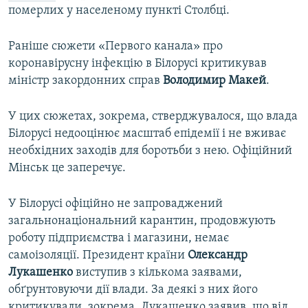
померлих у населеному пункті Столбці.
Раніше сюжети «Первого канала» про
коронавірусну інфекцію в Білорусі критикував
міністр закордонних справ
Володимир Макей
.
У цих сюжетах, зокрема, стверджувалося, що влада
Білорусі недооцінює масштаб епідемії і не вживає
необхідних заходів для боротьби з нею. Офіційний
Мінськ це заперечує.
У Білорусі офіційно не запроваджений
загальнонаціональний карантин, продовжують
роботу підприємства і магазини, немає
самоізоляції. Президент країни
Олександр
Лукашенко
виступив з кількома заявами,
обґрунтовуючи дії влади. За деякі з них його
критикували, зокрема, Лукашенко заявив, що від