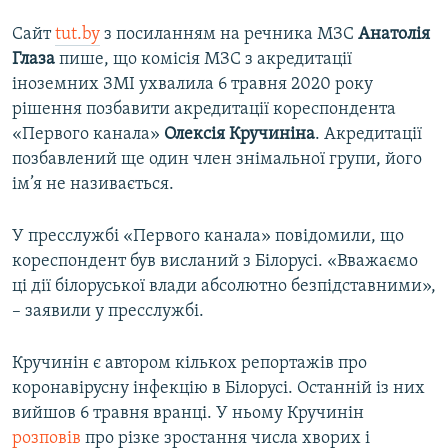
Сайт
tut.by
з посиланням на речника МЗС
Анатолія
Глаза
пише, що комісія МЗС з акредитації
іноземних ЗМІ ухвалила 6 травня 2020 року
рішення позбавити акредитації кореспондента
«Первого канала»
Олексія Кручиніна
. Акредитації
позбавлений ще один член знімальної групи, його
ім’я не називається.
У пресслужбі «Первого канала» повідомили, що
кореспондент був висланий з Білорусі. «Вважаємо
ці дії білоруської влади абсолютно безпідставними»,
– заявили у пресслужбі.
Кручинін є автором кількох репортажів про
коронавірусну інфекцію в Білорусі. Останній із них
вийшов 6 травня вранці. У ньому Кручинін
розповів
про різке зростання числа хворих і