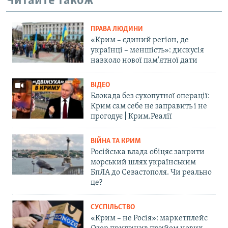
Читайте також
ПРАВА ЛЮДИНИ
«Крим – єдиний регіон, де
українці – меншість»: дискусія
навколо нової пам'ятної дати
ВІДЕО
Блокада без сухопутної операції:
Крим сам себе не заправить і не
прогодує | Крим.Реалії
ВІЙНА ТА КРИМ
Російська влада обіцяє закрити
морський шлях українським
БпЛА до Севастополя. Чи реально
це?
СУСПІЛЬСТВО
«Крим – не Росія»: маркетплейс