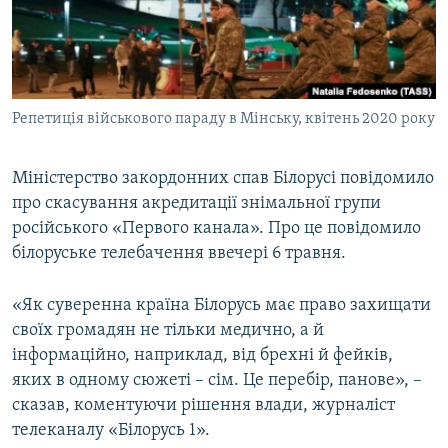
ВІДЕОУРОКИ «ELIFBE»
Русский
СВІДЧЕННЯ ОКУПАЦІЇ
Qırımtatar
УКРАЇНСЬКА ПРОБЛЕМА КРИМУ
Репетиція військового параду в Мінську, квітень 2020 року
ДОЛУЧАЙСЯ!
ІНФОГРАФІКА
Міністерство закордонних спав Білорусі повідомило
про скасування акредитації знімальної групи
Усі сайти RFE/RL
російського «Первого канала». Про це повідомило
білоруське телебачення ввечері 6 травня.
«Як суверенна країна Білорусь має право захищати
своїх громадян не тільки медично, а й
інформаційно, наприклад, від брехні й фейків,
яких в одному сюжеті – сім. Це перебір, панове», –
сказав, коментуючи рішення влади, журналіст
телеканалу «Білорусь 1».