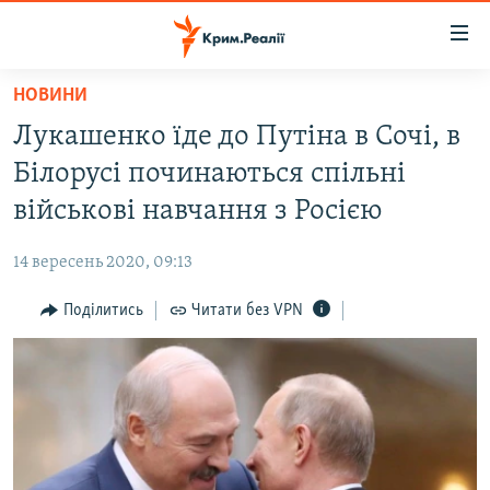
Доступність
посилання
Перейти
НОВИНИ
до
НОВИНИ
Лукашенко їде до Путіна в Сочі, в
основного
ВОДА.КРИМ
матеріалу
Білорусі починаються спільні
ВІДЕО ТА ФОТО
Перейти
військові навчання з Росією
до
ПОЛІТИКА
основної
14 вересень 2020, 09:13
БЛОГИ
навігації
Перейти
Поділитись
Читати без VPN
ПОГЛЯД
до
ІНТЕРВ'Ю
пошуку
ВСЕ ЗА ДЕНЬ
СПЕЦПРОЕКТИ
ЯК ОБІЙТИ БЛОКУВАННЯ
ДЕПОРТАЦІЯ