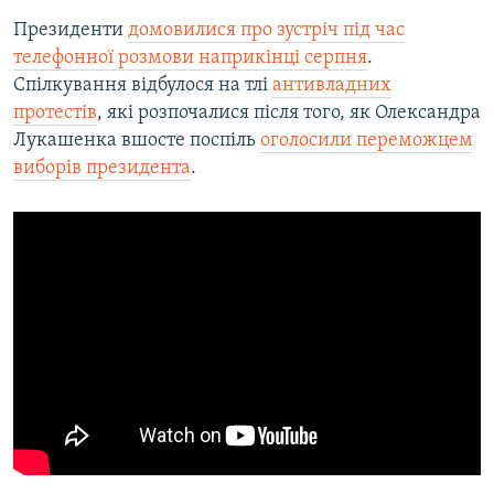
Президенти
домовилися про зустріч під час
телефонної розмови наприкінці серпня
.
Спілкування відбулося на тлі
антивладних
протестів
, які розпочалися після того, як Олександра
Лукашенка вшосте поспіль
оголосили переможцем
виборів президента
.