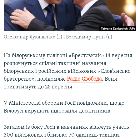
ВІДЕОУРОКИ «ELIFBE»
Русский
СВІДЧЕННЯ ОКУПАЦІЇ
Qırımtatar
УКРАЇНСЬКА ПРОБЛЕМА КРИМУ
Олександр Лукашенко (л) і Володимир Путін (п)
ДОЛУЧАЙСЯ!
ІНФОГРАФІКА
На білоруському полігоні «Брестський» 14 вересня
розпочнуться спільні тактичні навчання
Усі сайти RFE/RL
білоруських і російських військових «Слов’янське
братерство», повідомляє
Радіо Свобода
. Вони
триватимуть до 25 вересня.
У Міністерстві оборони Росії повідомили, що до
Білорусі вирушать підрозділи десантників.
Загалом із боку Росії в навчаннях візьмуть участь
300 військових і близько 70 одиниць техніки.