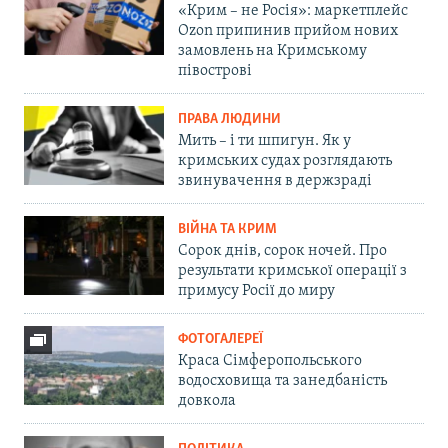
«Крим – не Росія»: маркетплейс
Ozon припинив прийом нових
замовлень на Кримському
півострові
ПРАВА ЛЮДИНИ
Мить – і ти шпигун. Як у
кримських судах розглядають
звинувачення в держзраді
ВІЙНА ТА КРИМ
Сорок днів, сорок ночей. Про
результати кримської операції з
примусу Росії до миру
ФОТОГАЛЕРЕЇ
Краса Сімферопольського
водосховища та занедбаність
довкола