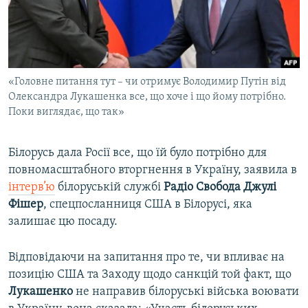
ВІДЕОУРОКИ «ELIFBE»
Русский
СВІДЧЕННЯ ОКУПАЦІЇ
Qırımtatar
УКРАЇНСЬКА ПРОБЛЕМА КРИМУ
«Головне питання тут – чи отримує Володимир Путін від
ДОЛУЧАЙСЯ!
ІНФОГРАФІКА
Олександра Лукашенка все, що хоче і що йому потрібно.
Поки виглядає, що так»
Усі сайти RFE/RL
Білорусь дала Росії все, що їй було потрібно для
повномасштабного вторгнення в Україну, заявила в
інтерв’ю
білоруській службі
Радіо Свобода
Джулі
Фішер
, спецпосланниця США в Білорусі, яка
залишає цю посаду.
Відповідаючи на запитання про те, чи впливає на
позицію США та Заходу щодо санкцій той факт, що
Лукашенко
не направив білоруські війська воювати