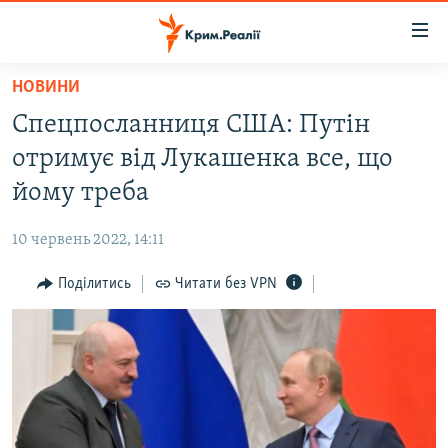
Доступність
посилання
Перейти
НОВИНИ
до
НОВИНИ
Спецпосланниця США: Путін
основного
ВОДА.КРИМ
матеріалу
отримує від Лукашенка все, що
ВІДЕО ТА ФОТО
Перейти
йому треба
до
ПОЛІТИКА
основної
10 червень 2022, 14:11
БЛОГИ
навігації
Перейти
Поділитись
Читати без VPN
ПОГЛЯД
до
ІНТЕРВ'Ю
пошуку
ВСЕ ЗА ДЕНЬ
СПЕЦПРОЕКТИ
ЯК ОБІЙТИ БЛОКУВАННЯ
ДЕПОРТАЦІЯ