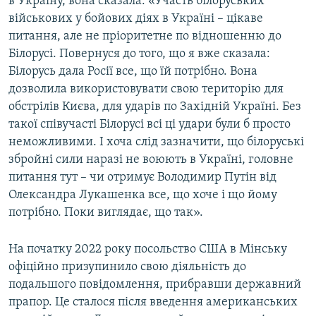
в Україну, вона сказала: «Участь білоруських
військових у бойових діях в Україні – цікаве
питання, але не пріоритетне по відношенню до
Білорусі. Повернуся до того, що я вже сказала:
Білорусь дала Росії все, що їй потрібно. Вона
дозволила використовувати свою територію для
обстрілів Києва, для ударів по Західній Україні. Без
такої співучасті Білорусі всі ці удари були б просто
неможливими. І хоча слід зазначити, що білоруські
збройні сили наразі не воюють в Україні, головне
питання тут – чи отримує Володимир Путін від
Олександра Лукашенка все, що хоче і що йому
потрібно. Поки виглядає, що так».
На початку 2022 року посольство США в Мінську
офіційно призупинило свою діяльність до
подальшого повідомлення, прибравши державний
прапор. Це сталося після введення американських