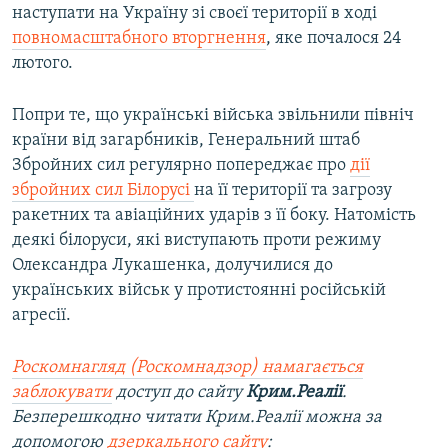
наступати на Україну зі своєї території в ході
повномасштабного вторгнення
, яке почалося 24
лютого.
Попри те, що українські війська звільнили північ
країни від загарбників, Генеральний штаб
Збройних сил регулярно попереджає про
дії
збройних сил Білорусі
на її території та загрозу
ракетних та авіаційних ударів з її боку. Натомість
деякі білоруси, які виступають проти режиму
Олександра Лукашенка, долучилися до
українських військ у протистоянні російській
агресії.
Роскомнагляд (Роскомнадзор) намагається
заблокувати
доступ до сайту
Крим.Реалії
.
Безперешкодно читати Крим.Реалії можна за
допомогою
дзеркального сайту
: