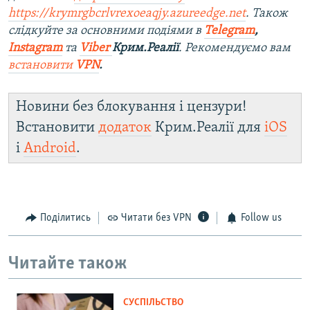
https://krymrgbcrlvrexoeaqjy.azureedge.net
. Також
слідкуйте за основними подіями в
Telegram
,
Instagram
та
Viber
Крим.Реалії
. Рекомендуємо вам
встановити
VPN
.
Новини без блокування і цензури!
Встановити
додаток
Крим.Реалії для
iOS
і
Android
.
Поділитись
Читати без VPN
Follow us
Читайте також
СУСПІЛЬСТВО