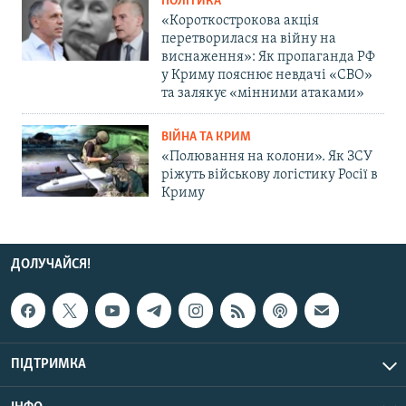
ПОЛІТИКА
«Короткострокова акція
перетворилася на війну на
виснаження»: Як пропаганда РФ
у Криму пояснює невдачі «СВО»
та залякує «мінними атаками»
ВІЙНА ТА КРИМ
«Полювання на колони». Як ЗСУ
ріжуть військову логістику Росії в
Криму
ДОЛУЧАЙСЯ!
ПІДТРИМКА