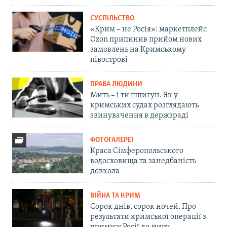
СУСПІЛЬСТВО
«Крим – не Росія»: маркетплейс
Ozon припинив прийом нових
замовлень на Кримському
півострові
ПРАВА ЛЮДИНИ
Мить – і ти шпигун. Як у
кримських судах розглядають
звинувачення в держзраді
ФОТОГАЛЕРЕЇ
Краса Сімферопольського
водосховища та занедбаність
довкола
ВІЙНА ТА КРИМ
Сорок днів, сорок ночей. Про
результати кримської операції з