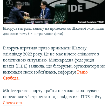
ВІДЕОУРОКИ «ELIFBE»
Русский
СВІДЧЕННЯ ОКУПАЦІЇ
Qırımtatar
УКРАЇНСЬКА ПРОБЛЕМА КРИМУ
Білорусь виграла заявку на проведення Шахової олімпіади
ДОЛУЧАЙСЯ!
ІНФОГРАФІКА
два роки тому (ілюстративне фото)
Білорусь втратила право приймати Шахову
Усі сайти RFE/RL
олімпіаду 2022 року. Це не має нічого спільного з
політичною ситуацією. Міжнародна федерація
шахів (FIDE) заявила, що білоруські організатори не
виконали своїх зобов’язань, інформує
Радіо
Свобода
.
Міністерство спорту країни не може гарантувати
передоплату і страхування, повідомила FIDE сайту
Chess.com
.