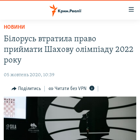
Доступність
посилання
Перейти
НОВИНИ
до
НОВИНИ
Білорусь втратила право
основного
ВОДА.КРИМ
матеріалу
приймати Шахову олімпіаду 2022
ВІДЕО ТА ФОТО
Перейти
року
до
ПОЛІТИКА
основної
05 жовтень 2020, 10:39
БЛОГИ
навігації
Перейти
Поділитись
Читати без VPN
ПОГЛЯД
до
ІНТЕРВ'Ю
пошуку
ВСЕ ЗА ДЕНЬ
СПЕЦПРОЕКТИ
ЯК ОБІЙТИ БЛОКУВАННЯ
ДЕПОРТАЦІЯ