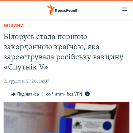
Доступність
посилання
Перейти
НОВИНИ
до
НОВИНИ
Білорусь стала першою
основного
ВОДА.КРИМ
матеріалу
закордонною країною, яка
ВІДЕО ТА ФОТО
Перейти
зареєструвала російську вакцину
до
ПОЛІТИКА
«Спутнік V»
основної
БЛОГИ
навігації
21 грудень 2020, 14:07
Перейти
ПОГЛЯД
до
Поділитись
Читати без VPN
ІНТЕРВ'Ю
пошуку
ВСЕ ЗА ДЕНЬ
СПЕЦПРОЕКТИ
ЯК ОБІЙТИ БЛОКУВАННЯ
ДЕПОРТАЦІЯ