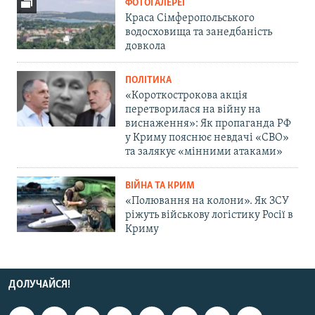
ФОТОГАЛЕРЕЇ
Краса Сімферопольського
водосховища та занедбаність
довкола
ПОЛІТИКА
«Короткострокова акція
перетворилася на війну на
виснаження»: Як пропаганда РФ
у Криму пояснює невдачі «СВО»
та залякує «мінними атаками»
ВІЙНА ТА КРИМ
«Полювання на колони». Як ЗСУ
ріжуть військову логістику Росії в
Криму
ДОЛУЧАЙСЯ!