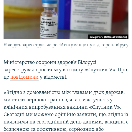
ВІДЕОУРОКИ «ELIFBE»
Русский
СВІДЧЕННЯ ОКУПАЦІЇ
Qırımtatar
УКРАЇНСЬКА ПРОБЛЕМА КРИМУ
ДОЛУЧАЙСЯ!
ІНФОГРАФІКА
Білорусь зареєструвала російську вакцину від коронавірусу
Міністерство охорони здоров’я Білорусі
Усі сайти RFE/RL
зареєструвало російську вакцину «Спутник V». Про
це
повідомили
у відомстві.
«Згідно з домовленістю між главами двох держав,
ми стали першою країною, яка взяла участь у
клінічних випробуваннях вакцини «Спутник V».
Сьогодні ми можемо офіційно заявити, що, згідно із
наявними на сьогоднішній день даними, вакцина є
безпечною та ефективною, серйозних або