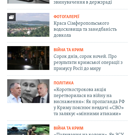
звинувачення в держзраді
ФОТОГАЛЕРЕЇ
Краса Сімферопольського
водосховища та занедбаність
довкола
ВІЙНА ТА КРИМ
Сорок днів, сорок ночей. Про
результати кримської операції з
примусу Росії до миру
ПОЛІТИКА
«Короткострокова акція
перетворилася на війну на
виснаження»: Як пропаганда РФ
у Криму пояснює невдачі «СВО»
та залякує «мінними атаками»
ВІЙНА ТА КРИМ
«Полювання на колони». Як ЗСУ