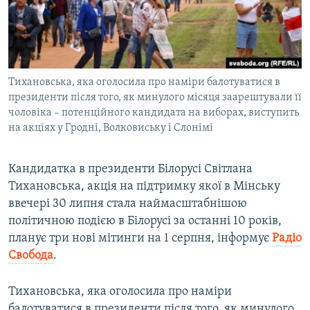
ВІДЕОУРОКИ «ELIFBE»
Русский
СВІДЧЕННЯ ОКУПАЦІЇ
Qırımtatar
УКРАЇНСЬКА ПРОБЛЕМА КРИМУ
Тихановська, яка оголосила про наміри балотуватися в
ДОЛУЧАЙСЯ!
ІНФОГРАФІКА
президенти після того, як минулого місяця заарештували її
чоловіка – потенційного кандидата на виборах, виступить
на акціях у Гродні, Волковиську і Слонімі
Усі сайти RFE/RL
Кандидатка в президенти Білорусі Світлана
Тихановська, акція на підтримку якої в Мінську
ввечері 30 липня стала наймасштабнішою
політичною подією в Білорусі за останні 10 років,
планує три нові мітинги на 1 серпня, інформує
Радіо
Свобода
.
Тихановська, яка оголосила про наміри
балотуватися в президенти після того, як минулого