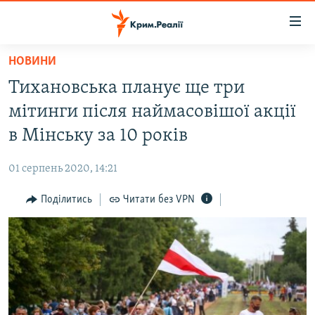
Доступність
посилання
Перейти
НОВИНИ
до
НОВИНИ
Тихановська планує ще три
основного
ВОДА.КРИМ
матеріалу
мітинги після наймасовішої акції
ВІДЕО ТА ФОТО
Перейти
в Мінську за 10 років
до
ПОЛІТИКА
основної
01 серпень 2020, 14:21
БЛОГИ
навігації
Перейти
Поділитись
Читати без VPN
ПОГЛЯД
до
ІНТЕРВ'Ю
пошуку
ВСЕ ЗА ДЕНЬ
СПЕЦПРОЕКТИ
ЯК ОБІЙТИ БЛОКУВАННЯ
ДЕПОРТАЦІЯ