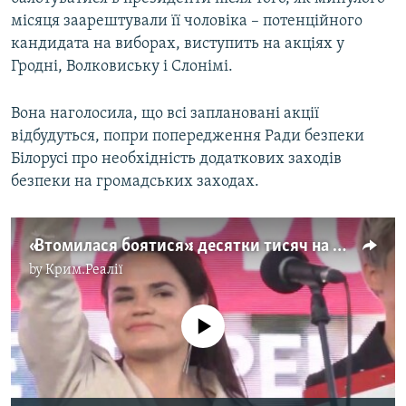
місяця заарештували її чоловіка – потенційного
кандидата на виборах, виступить на акціях у
Гродні, Волковиську і Слонімі.
Вона наголосила, що всі заплановані акції
відбудуться, попри попередження Ради безпеки
Білорусі про необхідність додаткових заходів
безпеки на громадських заходах.
«Втомилася боятися»: десятки тисяч на мітингу опозиції в Білорусі (відео)
by
Крим.Реалії
No media source currently available