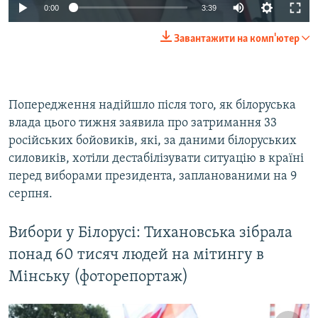
Auto
0:00
3:39
240p
Завантажити на комп'ютер
360p
Auto
240p
360p
480p
480p
Попередження надійшло після того, як білоруська
720p
720p
1080p
влада цього тижня заявила про затримання 33
1080p
російських бойовиків, які, за даними білоруських
силовиків, хотіли дестабілізувати ситуацію в країні
перед виборами президента, запланованими на 9
серпня.
Вибори у Білорусі: Тихановська зібрала
понад 60 тисяч людей на мітингу в
Мінську (фоторепортаж)