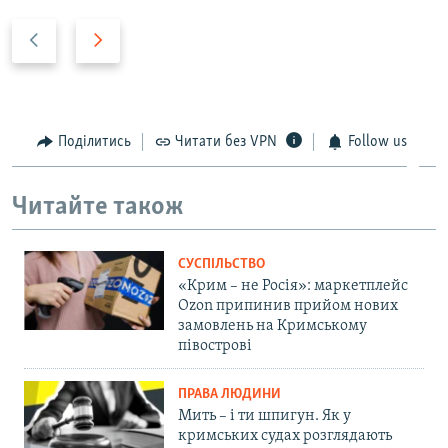
P
N
r
e
e
x
v
t
i
s
Поділитись
Читати без VPN
Follow us
o
l
u
i
Читайте також
s
d
s
e
l
СУСПІЛЬСТВО
i
«Крим – не Росія»: маркетплейс
d
Ozon припинив прийом нових
замовлень на Кримському
e
півострові
ПРАВА ЛЮДИНИ
Мить – і ти шпигун. Як у
кримських судах розглядають