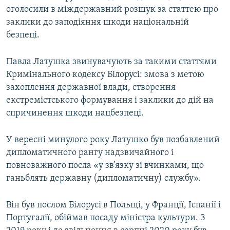
оголосили в міждержавний розшук за статтею про
заклики до заподіяння шкоди національній
безпеці.
Павла Латушка звинувачують за такими статтями
Кримінального кодексу Білорусі: змова з метою
захоплення державної влади, створення
екстремістського формування і заклики до дій на
спричинення шкоди нацбезпеці.
У вересні минулого року Латушко був позбавлений
дипломатичного рангу надзвичайного і
повноважного посла «у зв’язку зі вчинками, що
ганьблять державну (дипломатичну) службу».
Він був послом Білорусі в Польщі, у Франції, Іспанії і
Португалії, обіймав посаду міністра культури. З