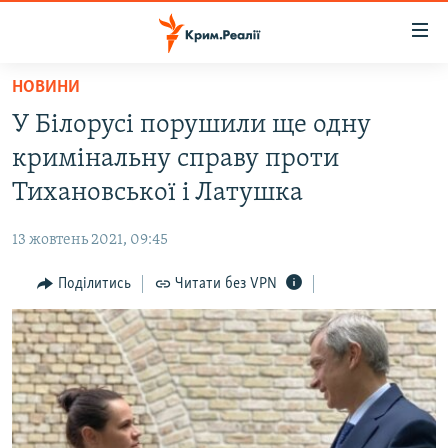
Доступність
посилання
Перейти
НОВИНИ
до
НОВИНИ
У Білорусі порушили ще одну
основного
ВОДА.КРИМ
матеріалу
кримінальну справу проти
ВІДЕО ТА ФОТО
Перейти
Тихановської і Латушка
до
ПОЛІТИКА
основної
13 жовтень 2021, 09:45
БЛОГИ
навігації
Перейти
Поділитись
Читати без VPN
ПОГЛЯД
до
ІНТЕРВ'Ю
пошуку
ВСЕ ЗА ДЕНЬ
СПЕЦПРОЕКТИ
ЯК ОБІЙТИ БЛОКУВАННЯ
ДЕПОРТАЦІЯ