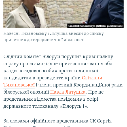
ВІДЕОУРОКИ «ELIFBE»
Русский
СВІДЧЕННЯ ОКУПАЦІЇ
Qırımtatar
УКРАЇНСЬКА ПРОБЛЕМА КРИМУ
Навесні Тихановську і Латушка внесли до списку
ДОЛУЧАЙСЯ!
ІНФОГРАФІКА
причетних до терористичної діяльності
Слідчий комітет Білорусі порушив кримінальну
Усі сайти RFE/RL
справу про «самовільне присвоєння звання або
влади посадової особи» проти колишньої
кандидатки в президенти країни
Світлани
Тихановської
і члена президії Координаційної ради
білоруської опозиції
Павла Латушка
. Про це
представник відомства повідомив в ефірі
державного телеканалу «Білорусь 1».
За словами офіційного представника СК Сергія