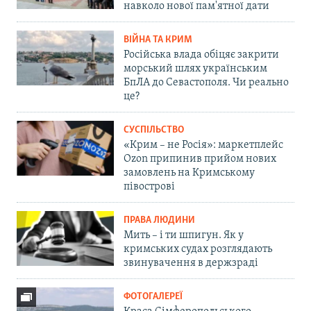
навколо нової пам'ятної дати
ВІЙНА ТА КРИМ
Російська влада обіцяє закрити
морський шлях українським
БпЛА до Севастополя. Чи реально
це?
СУСПІЛЬСТВО
«Крим – не Росія»: маркетплейс
Ozon припинив прийом нових
замовлень на Кримському
півострові
ПРАВА ЛЮДИНИ
Мить – і ти шпигун. Як у
кримських судах розглядають
звинувачення в держзраді
ФОТОГАЛЕРЕЇ