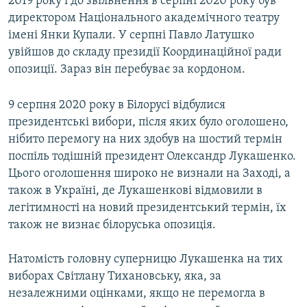
2019 року і до звільнення в серпні 2020 року був
директором Національного академічного театру
імені Янки Купали. У серпні Павло Латушко
увійшов до складу президії Координаційної ради
опозиції. Зараз він перебуває за кордоном.
9 серпня 2020 року в Білорусі відбулися
президентські вибори, після яких було оголошено,
нібито перемогу на них здобув на шостий термін
поспіль тодішній президент Олександр Лукашенко.
Цього оголошення широко не визнали на Заході, а
також в Україні, де Лукашенкові відмовили в
легітимності на новий президентський термін, їх
також не визнає білоруська опозиція.
Натомість головну суперницю Лукашенка на тих
виборах Світлану Тихановську, яка, за
незалежними оцінками, якщо не перемогла в