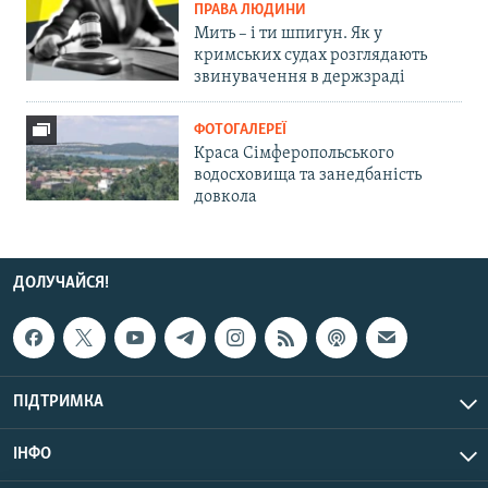
ПРАВА ЛЮДИНИ
Мить – і ти шпигун. Як у
кримських судах розглядають
звинувачення в держзраді
ФОТОГАЛЕРЕЇ
Краса Сімферопольського
водосховища та занедбаність
довкола
ДОЛУЧАЙСЯ!
ПІДТРИМКА
ІНФО