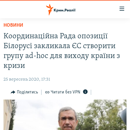
Доступність
посилання
Перейти
НОВИНИ
до
НОВИНИ
Координаційна Рада опозиції
основного
ВОДА.КРИМ
матеріалу
Білорусі закликала ЄС створити
ВІДЕО ТА ФОТО
Перейти
групу ad-hoc для виходу країни з
до
ПОЛІТИКА
кризи
основної
БЛОГИ
навігації
25 вересень 2020, 17:31
Перейти
ПОГЛЯД
до
Поділитись
Читати без VPN
ІНТЕРВ'Ю
пошуку
ВСЕ ЗА ДЕНЬ
СПЕЦПРОЕКТИ
ЯК ОБІЙТИ БЛОКУВАННЯ
ДЕПОРТАЦІЯ