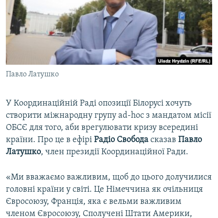
ВІДЕОУРОКИ «ELIFBE»
Русский
СВІДЧЕННЯ ОКУПАЦІЇ
Qırımtatar
УКРАЇНСЬКА ПРОБЛЕМА КРИМУ
ДОЛУЧАЙСЯ!
ІНФОГРАФІКА
Павло Латушко
У Координаційній Раді опозиції Білорусі хочуть
Усі сайти RFE/RL
створити міжнародну групу ad-hoc з мандатом місії
ОБСЄ для того, аби врегулювати кризу всередині
країни. Про це в ефірі
Радіо Свобода
сказав
Павло
Латушко
, член президії Координаційної Ради.
«Ми вважаємо важливим, щоб до цього долучилися
головні країни у світі. Це Німеччина як очільниця
Євросоюзу, Франція, яка є вельми важливим
членом Євросоюзу, Сполучені Штати Америки,