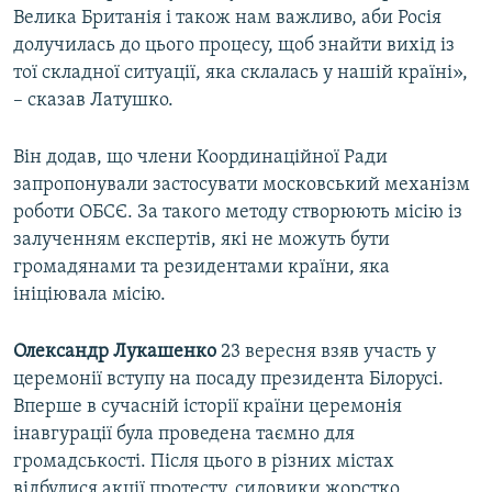
Велика Британія і також нам важливо, аби Росія
долучилась до цього процесу, щоб знайти вихід із
тої складної ситуації, яка склалась у нашій країні»,
– сказав Латушко.
Він додав, що члени Координаційної Ради
запропонували застосувати московський механізм
роботи ОБСЄ. За такого методу створюють місію із
залученням експертів, які не можуть бути
громадянами та резидентами країни, яка
ініціювала місію.
Олександр Лукашенко
23 вересня взяв участь у
церемонії вступу на посаду президента Білорусі.
Вперше в сучасній історії країни церемонія
інавгурації була проведена таємно для
громадськості. Після цього в різних містах
відбулися акції протесту, силовики жорстко