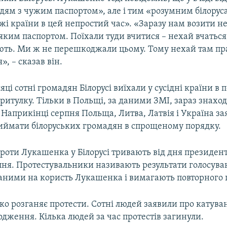
дям з чужим паспортом», але і тим «розумним білоруса
жі країни в цей непростий час». «Заразу нам возити не 
яким паспортом. Поїхали туди вчитися – нехай вчаться
ть. Ми ж не перешкоджали цьому. Тому нехай там пр
», – сказав він.
сяці сотні громадян Білорусі виїхали у сусідні країни в
ритулку. Тільки в Польщі, за даними ЗМІ, зараз знахо
. Наприкінці серпня Польща, Литва, Латвія і Україна з
риймати білоруських громадян в спрощеному порядку.
проти Лукашенка у Білорусі тривають від дня президен
рпня. Протестувальники називають результати голосува
аними на користь Лукашенка і вимагають повторного 
ко розганяє протести. Сотні людей заявили про катува
дження. Кілька людей за час протестів загинули.