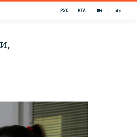
РУС
КТА
и,