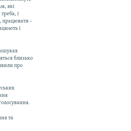
м, які
треба, і
, працювати –
ацюють і
 пошуках
дяться близько
аявили про
тських
ння
голосування.
ння та