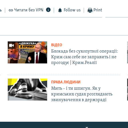
ь
Читати без VPN
Follow us
Print
ВІДЕО
Блокада без сухопутної операції:
Крим сам себе не заправить і не
прогодує | Крим.Реалії
ПРАВА ЛЮДИНИ
Мить – і ти шпигун. Як у
кримських судах розглядають
звинувачення в держзраді