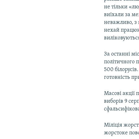
не тільки «лю
виїхали за ме
неважливо, з 
нехай працюю
виліковуються
За останні мі
політичного п
500 білорусів
готовність п
Масові акції 
виборів 9 се
сфальсифіков
Міліція жорст
жорстоке пово