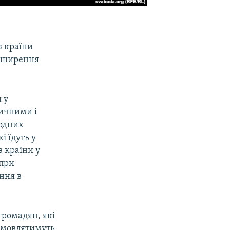
з країни
поширення
 у
тичними і
родних
і їдуть у
з країни у
 при
ння в
громадян, які
ідмовлятимуть