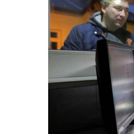
ВІДЕОУРОКИ «ELIFBE»
СВІДЧЕННЯ ОКУПАЦІЇ
УКРАЇНСЬКА ПРОБЛЕМА КРИМУ
ІНФОГРАФІКА