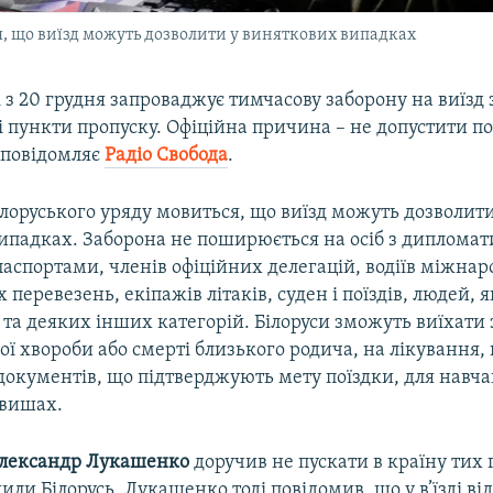
я, що виїзд можуть дозволити у виняткових випадках
і з 20 грудня запроваджує тимчасову заборону на виїзд 
і пункти пропуску. Офіційна причина – не допустити 
 повідомляє
Радіо Свобода
.
ілоруського уряду мовиться, що виїзд можуть дозволити
ипадках. Заборона не поширюється на осіб з диплома
аспортами, членів офіційних делегацій, водіїв міжна
перевезень, екіпажів літаків, суден і поїздів, людей, як
та деяких інших категорій. Білоруси зможуть виїхати 
ї хвороби або смерті близького родича, на лікування,
документів, що підтверджують мету поїздки, для навча
 вишах.
лександр Лукашенко
доручив не пускати в країну тих 
ли Білорусь. Лукашенко тоді повідомив, що у в’їзді в