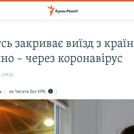
сь закриває виїзд з країн
но – через коронавірус
, 09:51
ь
Читати без VPN