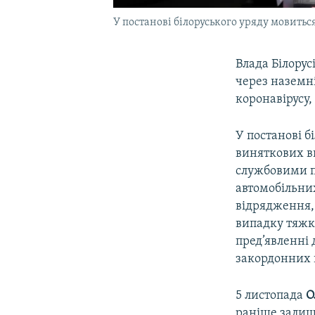
У постанові білоруського уряду мовитьс
Влада Білорус
через наземн
коронавірусу,
У постанові б
виняткових в
службовими п
автомобільних 
відрядження, 
випадку тяжко
пред’явленні 
закордонних
5 листопада
О
раніше залиши