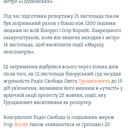
метро «Пушкінська».
Під час підготовки репортажу 15 листопада також
був затриманий разом з більш ніж 1200 іншими
людьми по всій Білорусі і Ігор Корній. Лаврецького
зааарештували, коли він лишень виходив з метро
16 листопада, щоб висвітлити події «Маршу
пенсіонерів».
Ці затримання відбулися всього через кілька днів
після того, як 12 листопада білоруський суд засудив
журналіста Радіо Свобода Олега
Груздиловича
до 15
діб ув’язнення, визнавши його винним в «участі» у
вуличній акції протесту 25 жовтня, події, яку
Груздилович висвітлював як репортер.
Консультант Радіо Свобода із соціальних мереж
Ігор
Лосик
також залишається за ґратами і 23