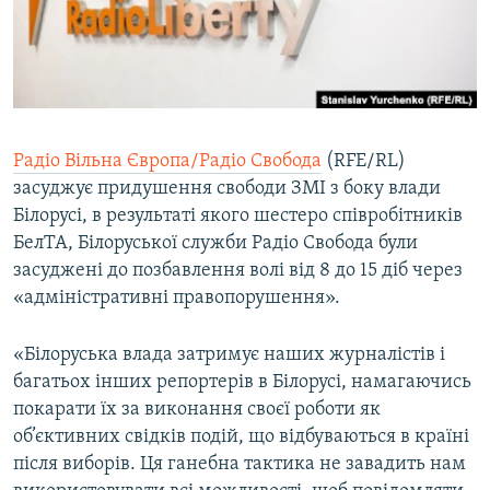
ВІДЕОУРОКИ «ELIFBE»
Русский
СВІДЧЕННЯ ОКУПАЦІЇ
Qırımtatar
УКРАЇНСЬКА ПРОБЛЕМА КРИМУ
ДОЛУЧАЙСЯ!
ІНФОГРАФІКА
Радіо Вільна Європа/Радіо Свобода
(RFE/RL)
засуджує придушення свободи ЗМІ з боку влади
Білорусі, в результаті якого шестеро співробітників
Усі сайти RFE/RL
БелТА, Білоруської служби Радіо Свобода були
засуджені до позбавлення волі від 8 до 15 діб через
«адміністративні правопорушення».
«Білоруська влада затримує наших журналістів і
багатьох інших репортерів в Білорусі, намагаючись
покарати їх за виконання своєї роботи як
об’єктивних свідків подій, що відбуваються в країні
після виборів. Ця ганебна тактика не завадить нам