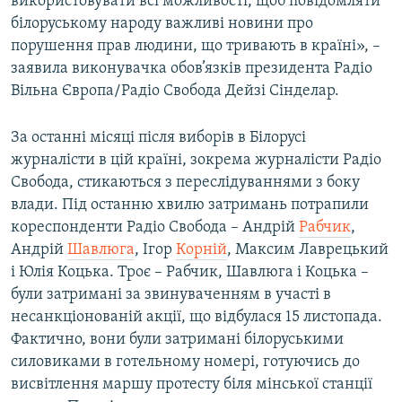
використовувати всі можливості, щоб повідомляти
білоруському народу важливі новини про
порушення прав людини, що тривають в країні», –
заявила виконувачка обов’язків президента Радіо
Вільна Європа/Радіо Свобода Дейзі Сінделар.
За останні місяці після виборів в Білорусі
журналісти в цій країні, зокрема журналісти Радіо
Свобода, стикаються з переслідуваннями з боку
влади. Під останню хвилю затримань потрапили
кореспонденти Радіо Свобода – Андрій
Рабчик
,
Андрій
Шавлюга
, Ігор
Корній
, Максим Лаврецький
і Юлія Коцька. Троє – Рабчик, Шавлюга і Коцька –
були затримані за звинуваченням в участі в
несанкціонованій акції, що відбулася 15 листопада.
Фактично, вони були затримані білоруськими
силовиками в готельному номері, готуючись до
висвітлення маршу протесту біля мінської станції