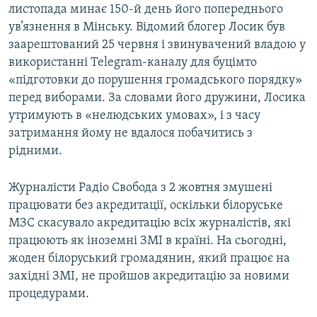
листопада минає 150-й день його попереднього
ув’язнення в Мінську. Відомий блогер Лосик був
заарештований 25 червня і звинувачений владою у
використанні Telegram-каналу для буцімто
«підготовки до порушення громадського порядку»
перед виборами. За словами його дружини, Лосика
утримують в «нелюдських умовах», і з часу
затримання йому не вдалося побачитись з
рідними.
Журналісти Радіо Свобода з 2 жовтня змушені
працювати без акредитації, оскільки білоруське
МЗС скасувало акредитацію всіх журналістів, які
працюють як іноземні ЗМІ в країні. На сьогодні,
жоден білоруський громадянин, який працює на
західні ЗМІ, не пройшов акредитацію за новими
процедурами.