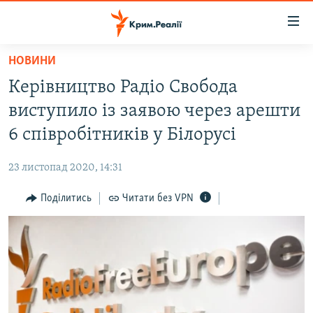
Доступність
посилання
Перейти
НОВИНИ
до
НОВИНИ
Керівництво Радіо Свобода
основного
ВОДА.КРИМ
матеріалу
виступило із заявою через арешти
ВІДЕО ТА ФОТО
Перейти
6 співробітників у Білорусі
до
ПОЛІТИКА
основної
23 листопад 2020, 14:31
БЛОГИ
навігації
Перейти
Поділитись
Читати без VPN
ПОГЛЯД
до
ІНТЕРВ'Ю
пошуку
ВСЕ ЗА ДЕНЬ
СПЕЦПРОЕКТИ
ЯК ОБІЙТИ БЛОКУВАННЯ
ДЕПОРТАЦІЯ