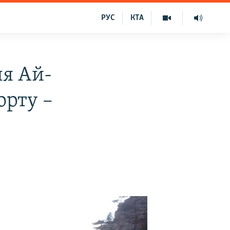
РУС
КТА
ля Ай-
орту –