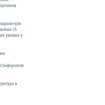
перешкод
параметрів
 менше 15
их умовах у
ня.
 Сімферополі
ература в