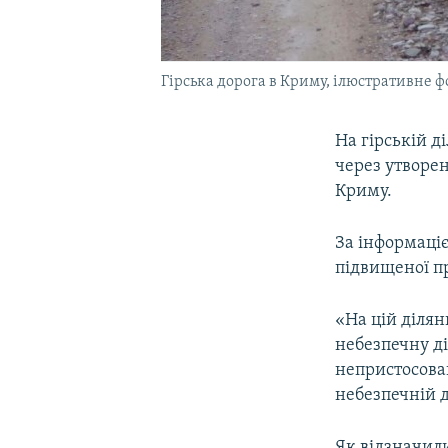
Гірська дорога в Криму, ілюстративне ф
На гірській д
через утворен
Криму.
За інформаці
підвищеної пр
«На цій ділян
небезпечну ді
непристосован
небезпечній д
Як відзначил