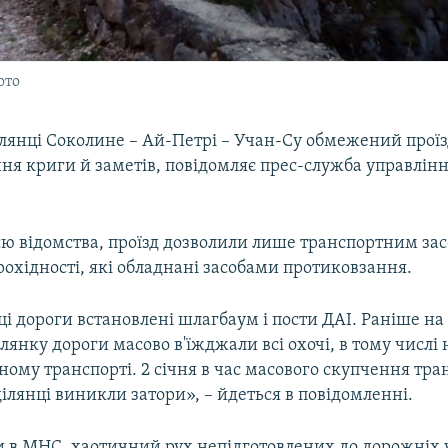
ото
ілянці Соколине – Ай-Петрі – Учан-Су обмежений прої
ня криги й заметів, повідомляє прес-служба управлінн
єю відомства, проїзд дозволили лише транспортним за
охідності, які обладнані засобами протиковзання.
ці дороги встановлені шлагбаум і пости ДАІ. Раніше на
лянку дороги масово в'їжджали всі охочі, в тому числі 
ому транспорті. 2 січня в час масового скупчення тра
ілянці виникли затори», – йдеться в повідомленні.
и в МНС, хаотичний рух непідготовлених до дорожніх