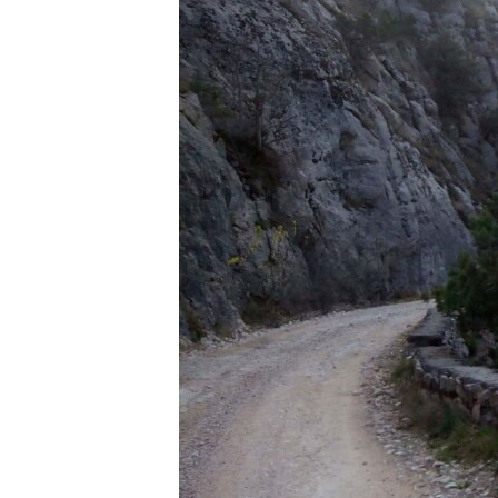
ВІДЕОУРОКИ «ELIFBE»
СВІДЧЕННЯ ОКУПАЦІЇ
УКРАЇНСЬКА ПРОБЛЕМА КРИМУ
ІНФОГРАФІКА