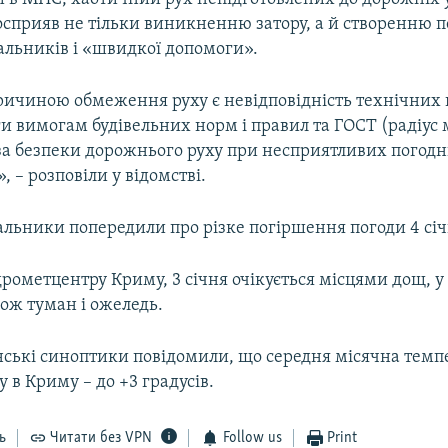
посприяв не тільки виникненню затору, а й створенню 
альників і «швидкої допомоги».
ичиною обмеження руху є невідповідність технічних 
ги вимогам будівельних норм і правил та ГОСТ (радіус
оза безпеки дорожнього руху при несприятливих погодн
, – розповіли у відомстві.
альники попередили про різке погіршення погоди 4 січ
рометцентру Криму, 3 січня очікується місцями дощ, у
ож туман і ожеледь.
нські синоптики повідомили, що середня місячна темп
у в Криму – до +3 градусів.
ь
Читати без VPN
Follow us
Print