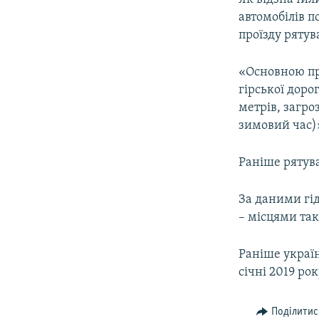
автомобілів 
проїзду рятув
«Основною пр
гірської доро
метрів, загр
зимовий час)»
Раніше рятув
За даними гід
– місцями так
Раніше украї
січні 2019 рок
Поділитис