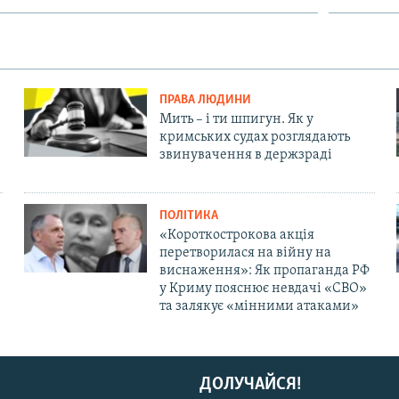
ПРАВА ЛЮДИНИ
Мить – і ти шпигун. Як у
кримських судах розглядають
звинувачення в держзраді
ПОЛІТИКА
«Короткострокова акція
перетворилася на війну на
виснаження»: Як пропаганда РФ
у Криму пояснює невдачі «СВО»
та залякує «мінними атаками»
ДОЛУЧАЙСЯ!