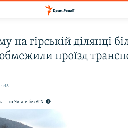
у на гірській ділянці бі
 обмежили проїзд трансп
14:48
ь
Читати без VPN