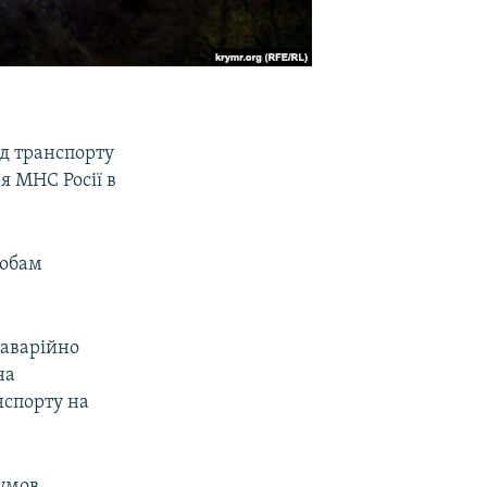
зд транспорту
я МНС Росії в
собам
 аварійно
на
нспорту на
 умов