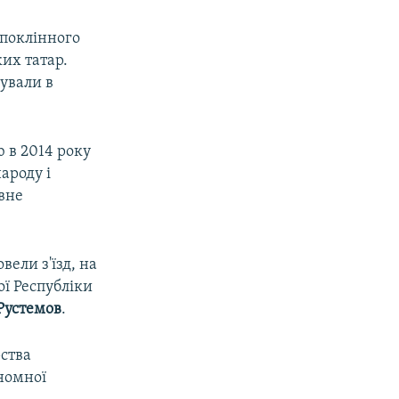
 поклінного
их татар.
мували в
ю в 2014 року
ароду і
овне
ели з'їзд, на
ї Республіки
Рустемов
.
рства
номної