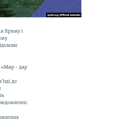
н Криму і
боку
відомляє
 «Мир – дар
в
їзді до
и
ть
овідомленні.
новлення