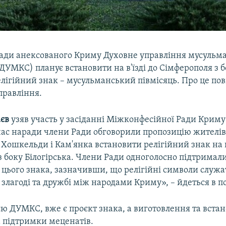
лади анексованого Криму Духовне управління мусульма
ДУМКС) планує встановити на в'їзді до Сімферополя з 
елігійний знак – мусульманський півмісяць. Про це по
правління.
аєв
узяв участь у засіданні Міжконфесійної Ради Криму
час наради члени Ради обговорили пропозицію жителі
Хошкельди і Кам'янка встановити релігійний знак на в'
 боку Білогірська. Члени Ради одноголосно підтримал
 цього знака, зазначивши, що релігійні символи служа
злагоді та дружбі між народами Криму», – йдеться в п
єю ДУМКС, вже є проєкт знака, а виготовлення та вста
а підтримки меценатів.