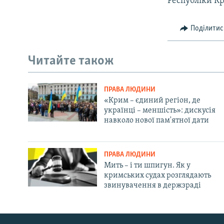
Республіки Кр
Поділитис
Читайте також
ПРАВА ЛЮДИНИ
«Крим – єдиний регіон, де
українці – меншість»: дискусія
навколо нової пам'ятної дати
ПРАВА ЛЮДИНИ
Мить – і ти шпигун. Як у
кримських судах розглядають
звинувачення в держзраді
Русский