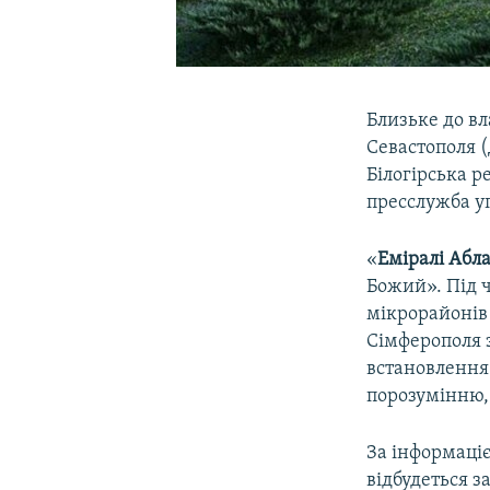
Близьке до в
Севастополя (
Білогірська р
пресслужба у
«
Еміралі Абл
Божий». Під 
мікрорайонів 
Сімферополя з
встановлення
порозумінню, 
За інформаці
відбудеться з