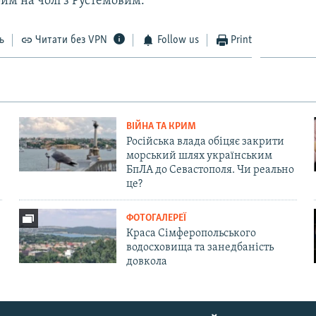
им на чолі з Рустемовим.
ь
Читати без VPN
Follow us
Print
ВІЙНА ТА КРИМ
Російська влада обіцяє закрити
морський шлях українським
БпЛА до Севастополя. Чи реально
це?
ФОТОГАЛЕРЕЇ
Краса Сімферопольського
водосховища та занедбаність
довкола