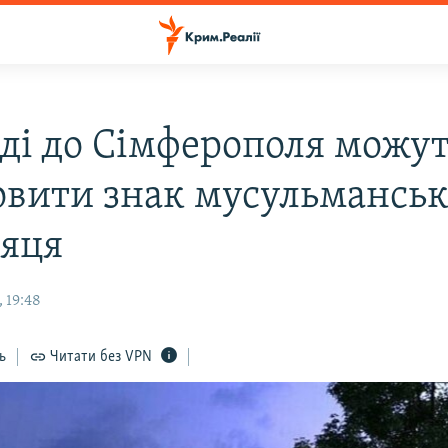
зді до Сімферополя можу
овити знак мусульманськ
сяця
 19:48
ь
Читати без VPN