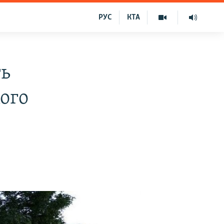
РУС
КТА
ть
ого