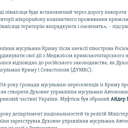
ді півмісяця буде встановлений через дорогу навпроти
ериторії мікрорайону компактного проживання кримськ
івмісяця територію впорядкують і озеленять», – підсу
ління мусульман Криму після анексії півострова Росіє
рдинувати свої дії з Меджлісом кримськотатарського н
лося відповідно до російського законодавства, як Дух
усульман Криму і Севастополя (ДУМКС).
016 року громади мусульман-переселенців із Криму пров
ли створити Духовне управління мусульман Автономно
риковій частині України. Муфтієм був обраний
Айдер 
 року департамент національностей та релігій Міністе
аїни зареєстрував Духовне управління мусульман Авто