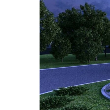
ВІДЕОУРОКИ «ELIFBE»
СВІДЧЕННЯ ОКУПАЦІЇ
УКРАЇНСЬКА ПРОБЛЕМА КРИМУ
ІНФОГРАФІКА