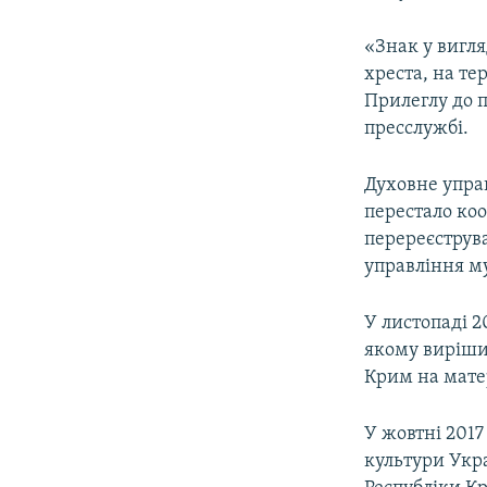
«Знак у вигля
хреста, на т
Прилеглу до п
пресслужбі.
Духовне управ
перестало коо
перереєструва
управління м
У листопаді 2
якому виріши
Крим на мате
У жовтні 2017
культури Укр