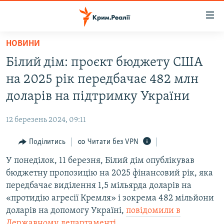
Доступність
посилання
Перейти
НОВИНИ
до
НОВИНИ
Білий дім: проєкт бюджету США
основного
ВОДА.КРИМ
матеріалу
на 2025 рік передбачає 482 млн
ВІДЕО ТА ФОТО
Перейти
доларів на підтримку України
до
ПОЛІТИКА
основної
12 березень 2024, 09:11
БЛОГИ
навігації
Перейти
Поділитись
Читати без VPN
ПОГЛЯД
до
У понеділок, 11 березня, Білий дім опублікував
ІНТЕРВ'Ю
пошуку
бюджетну пропозицію на 2025 фінансовий рік, яка
ВСЕ ЗА ДЕНЬ
передбачає виділення 1,5 мільярда доларів на
СПЕЦПРОЕКТИ
«протидію агресії Кремля» і зокрема 482 мільйони
доларів на допомогу Україні,
повідомили в
ЯК ОБІЙТИ БЛОКУВАННЯ
ДЕПОРТАЦІЯ
Державному департаменті
.