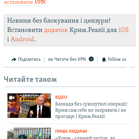
встановити
VPN
.
Новини без блокування і цензури!
Встановити
додаток
Крим.Реалії для
iOS
і
Android
.
Поділитись
Читати без VPN
Follow us
Читайте також
ВІДЕО
Блокада без сухопутної операції:
Крим сам себе не заправить і не
прогодує | Крим.Реалії
ПРАВА ЛЮДИНИ
«Крим – єдиний регіон, де