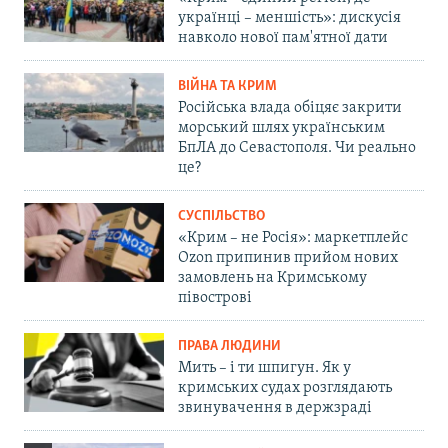
українці – меншість»: дискусія
навколо нової пам'ятної дати
ВІЙНА ТА КРИМ
Російська влада обіцяє закрити
морський шлях українським
БпЛА до Севастополя. Чи реально
це?
СУСПІЛЬСТВО
«Крим – не Росія»: маркетплейс
Ozon припинив прийом нових
замовлень на Кримському
півострові
ПРАВА ЛЮДИНИ
Мить – і ти шпигун. Як у
кримських судах розглядають
звинувачення в держзраді