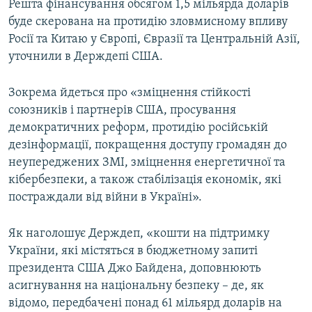
Решта фінансування обсягом 1,5 мільярда доларів
буде скерована на протидію зловмисному впливу
Росії та Китаю у Європі, Євразії та Центральній Азії,
уточнили в Держдепі США.
Зокрема йдеться про «зміцнення стійкості
союзників і партнерів США, просування
демократичних реформ, протидію російській
дезінформації, покращення доступу громадян до
неупереджених ЗМІ, зміцнення енергетичної та
кібербезпеки, а також стабілізація економік, які
постраждали від війни в Україні».
Як наголошує Держдеп, «кошти на підтримку
України, які містяться в бюджетному запиті
президента США Джо Байдена, доповнюють
асигнування на національну безпеку – де, як
відомо, передбачені понад 61 мільярд доларів на