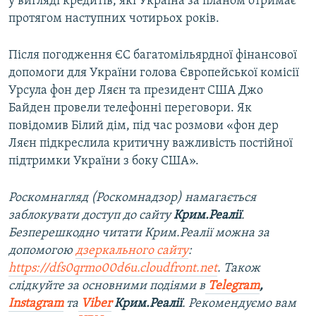
у вигляді кредитів, які Україна за планом отримає
протягом наступних чотирьох років.
Після погодження ЄС багатомільярдної фінансової
допомоги для України голова Європейської комісії
Урсула фон дер Ляєн та президент США Джо
Байден провели телефонні переговори. Як
повідомив Білий дім, під час розмови «фон дер
Ляєн підкреслила критичну важливість постійної
підтримки України з боку США».
Роскомнагляд (Роскомнадзор) намагається
заблокувати доступ до сайту
Крим.Реалії
.
Безперешкодно читати Крим.Реалії можна за
допомогою
дзеркального сайту
:
https://dfs0qrmo00d6u.cloudfront.net
. Також
слідкуйте за основними подіями в
Telegram
,
Instagram
та
Viber
Крим.Реалії
. Рекомендуємо вам