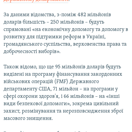
ВІДЕОУРОКИ «ELIFBE»
Русский
За даними відомства, з-поміж 482 мільйонів
СВІДЧЕННЯ ОКУПАЦІЇ
Qırımtatar
доларів більшість – 250 мільйонів – будуть
УКРАЇНСЬКА ПРОБЛЕМА КРИМУ
спрямовані «на економічну допомогу та допомогу в
розвитку для підтримки реформ в Україні,
ДОЛУЧАЙСЯ!
ІНФОГРАФІКА
громадянського суспільства, верховенства права та
доброчесності виборів».
Усі сайти RFE/RL
Також відомо, що ще 95 мільйонів доларів будуть
виділені на програму фінансування закордонних
військових операцій (FMF) Державного
департаменту США, 71 мільйон – на програми у
сфері охорони здоров'я, і 66 мільйонів – на «інші
види безпекової допомоги», зокрема цивільний
захист, розмінування та нерозповсюдження зброї
масового знищення.