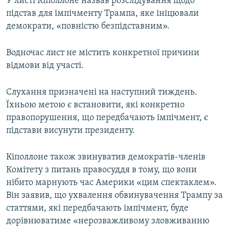
У листі Кіполлоне назвав розслідування щодо
підстав для імпічменту Трампа, яке ініцювали
демократи, «повністю безпідставним».
Водночас лист не містить конкретної причини
відмови від участі.
Слухання призначені на наступний тиждень.
Їхньою метою є встановити, які конкретно
правопорушення, що передбачають імпічмент, є
підстави висунути президенту.
Кіполлоне також звинуватив демократів-членів
Комітету з питань правосуддя в тому, що вони
нібито марнують час Америки «цим спектаклем».
Він заявив, що ухвалення обвинувачення Трампу за
статтями, які передбачають імпічмент, буде
дорівнюватиме «нерозважливому зловживанню