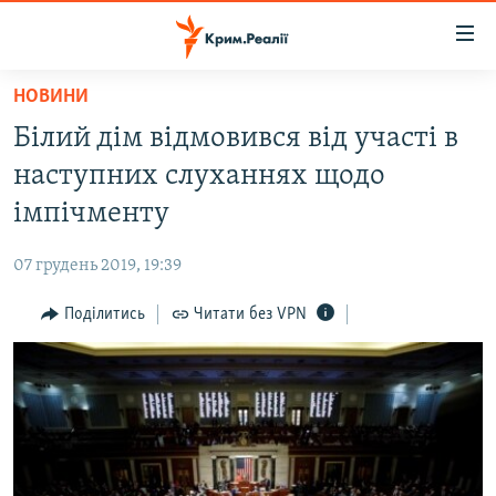
Доступність
посилання
Перейти
НОВИНИ
до
НОВИНИ
Білий дім відмовився від участі в
основного
ВОДА.КРИМ
матеріалу
наступних слуханнях щодо
ВІДЕО ТА ФОТО
Перейти
імпічменту
до
ПОЛІТИКА
основної
07 грудень 2019, 19:39
БЛОГИ
навігації
Перейти
Поділитись
Читати без VPN
ПОГЛЯД
до
ІНТЕРВ'Ю
пошуку
ВСЕ ЗА ДЕНЬ
СПЕЦПРОЕКТИ
ЯК ОБІЙТИ БЛОКУВАННЯ
ДЕПОРТАЦІЯ