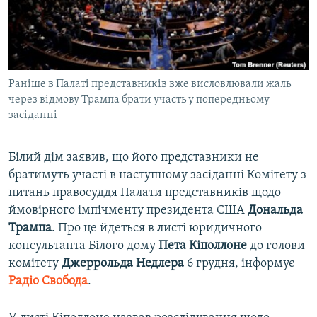
ВІДЕОУРОКИ «ELIFBE»
Русский
СВІДЧЕННЯ ОКУПАЦІЇ
Qırımtatar
УКРАЇНСЬКА ПРОБЛЕМА КРИМУ
Раніше в Палаті представників вже висловлювали жаль
ДОЛУЧАЙСЯ!
ІНФОГРАФІКА
через відмову Трампа брати участь у попередньому
засіданні
Усі сайти RFE/RL
Білий дім заявив, що його представники не
братимуть участі в наступному засіданні Комітету з
питань правосуддя Палати представників щодо
ймовірного імпічменту президента США
Дональда
Трампа
. Про це йдеться в листі юридичного
консультанта Білого дому
Пета Кіполлоне
до голови
комітету
Джеррольда Недлера
6 грудня, інформує
Радіо Свобода
.