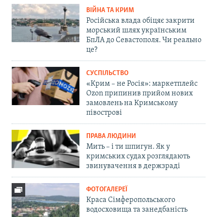
ВІЙНА ТА КРИМ
Російська влада обіцяє закрити
морський шлях українським
БпЛА до Севастополя. Чи реально
це?
СУСПІЛЬСТВО
«Крим – не Росія»: маркетплейс
Ozon припинив прийом нових
замовлень на Кримському
півострові
ПРАВА ЛЮДИНИ
Мить – і ти шпигун. Як у
кримських судах розглядають
звинувачення в держзраді
ФОТОГАЛЕРЕЇ
Краса Сімферопольського
водосховища та занедбаність