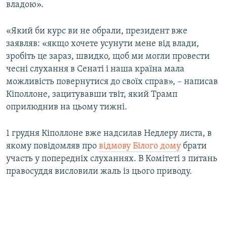
владою».
«Який би курс ви не обрали, президент вже
заявляв: «якщо хочете усунути мене від влади,
зробіть це зараз, швидко, щоб ми могли провести
чесні слухання в Сенаті і наша країна мала
можливість повернутися до своїх справ», – написав
Кіполлоне, зацитувавши твіт, який Трамп
оприлюднив на цьому тижні.
1 грудня Кіполлоне вже надсилав Недлеру листа, в
якому повідомляв про
відмову Білого дому
брати
участь у попередніх слуханнях. В Комітеті з питань
правосуддя висловили жаль із цього приводу.