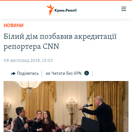
Доступність
посилання
Перейти
НОВИНИ
до
НОВИНИ
Білий дім позбавив акредитації
основного
ВОДА.КРИМ
матеріалу
репортера CNN
ВІДЕО ТА ФОТО
Перейти
до
08 листопад 2018, 13:03
ПОЛІТИКА
основної
БЛОГИ
Поділитись
Читати без VPN
навігації
Перейти
ПОГЛЯД
до
ІНТЕРВ'Ю
пошуку
ВСЕ ЗА ДЕНЬ
СПЕЦПРОЕКТИ
ЯК ОБІЙТИ БЛОКУВАННЯ
ДЕПОРТАЦІЯ