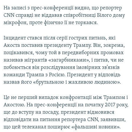
На записі з прес-конференції видно, що репортер
CNN справді не віддавав співробітниці Білого дому
мікрофон, проте фізично її не торкався.
Інцидент стався після серії гострих питань, які
Акоста поставив президенту Трампу. Він, зокрема,
поцікавився, чому той в передвиборних промовах
називав мігрантів «загарбниками», і питав, чи не
побоюється він розслідування імовірних зв’язків
команди Трампа з Росією. Президент у відповідь
назвав його «брутальною і жахливою людиною».
Це не перший випадок конфронтації між Трампом і
Акостою. На прес-конференції на початку 2017 року,
ще до вступу на посаду, президент відмовився
відповідати на питання репортера CNN, заявивши,
що цей телеканал поширює «фальшиві новини».