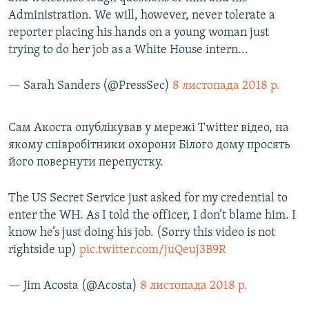
Administration. We will, however, never tolerate a
reporter placing his hands on a young woman just
trying to do her job as a White House intern...
— Sarah Sanders (@PressSec)
8 листопада 2018 р.
Сам Акоста опублікував у мережі Twitter відео, на
якому співробітники охорони Білого дому просять
його повернути перепустку.
The US Secret Service just asked for my credential to
enter the WH. As I told the officer, I don’t blame him. I
know he’s just doing his job. (Sorry this video is not
rightside up)
pic.twitter.com/juQeuj3B9R
— Jim Acosta (@Acosta)
8 листопада 2018 р.