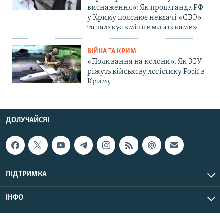
виснаження»: Як пропаганда РФ
у Криму пояснює невдачі «СВО»
та залякує «мінними атаками»
ВІЙНА ТА КРИМ
«Полювання на колони». Як ЗСУ
ріжуть військову логістику Росії в
Криму
ДОЛУЧАЙСЯ!
ПІДТРИМКА
ІНФО