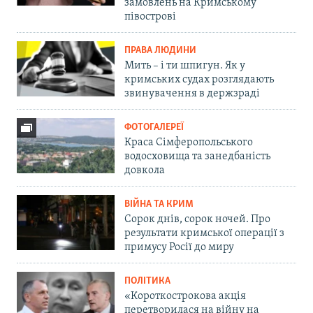
замовлень на Кримському
півострові
ПРАВА ЛЮДИНИ
Мить – і ти шпигун. Як у
кримських судах розглядають
звинувачення в держзраді
ФОТОГАЛЕРЕЇ
Краса Сімферопольського
водосховища та занедбаність
довкола
ВІЙНА ТА КРИМ
Сорок днів, сорок ночей. Про
результати кримської операції з
примусу Росії до миру
ПОЛІТИКА
«Короткострокова акція
перетворилася на війну на