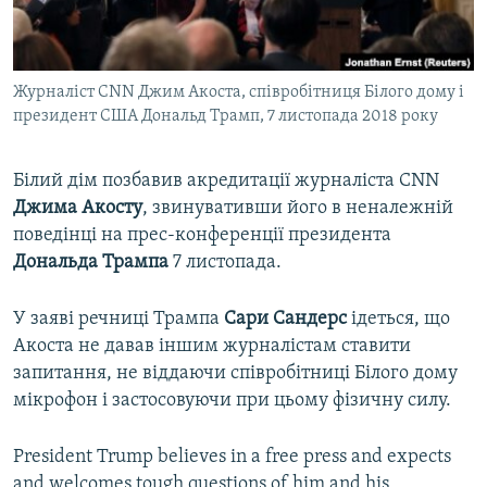
ВІДЕОУРОКИ «ELIFBE»
Русский
СВІДЧЕННЯ ОКУПАЦІЇ
Qırımtatar
Журналіст CNN Джим Акоста, співробітниця Білого дому і
УКРАЇНСЬКА ПРОБЛЕМА КРИМУ
президент США Дональд Трамп, 7 листопада 2018 року
ДОЛУЧАЙСЯ!
ІНФОГРАФІКА
Білий дім позбавив акредитації журналіста CNN
Джима Акосту
, звинувативши його в неналежній
поведінці на прес-конференції президента
Усі сайти RFE/RL
Дональда Трампа
7 листопада.
У заяві речниці Трампа
Сари Сандерс
ідеться, що
Акоста не давав іншим журналістам ставити
запитання, не віддаючи співробітниці Білого дому
мікрофон і застосовуючи при цьому фізичну силу.
President Trump believes in a free press and expects
and welcomes tough questions of him and his