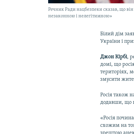
Речник Ради нацбезпеки сказав, що він 
незаконною і нелегітимною»
Білий дім зая
України і при
Джон Кірбі
, 
домі, що рос
територіях, м
змусити жител
Росія також н
додавши, що 
«Росія почина
схожим на той
зрештою анекс