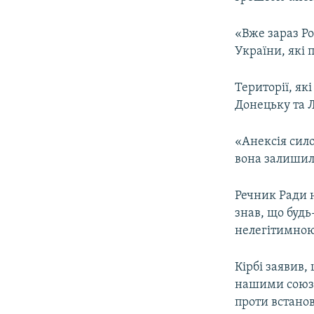
«Вже зараз Ро
України, які 
Території, як
Донецьку та Л
«Анексія сил
вона залишила
Речник Ради н
знав, що будь
нелегітимною
Кірбі заявив,
нашими союзн
проти встанов