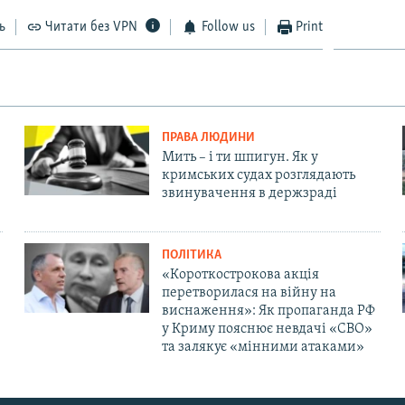
ь
Читати без VPN
Follow us
Print
ПРАВА ЛЮДИНИ
Мить – і ти шпигун. Як у
кримських судах розглядають
звинувачення в держзраді
ПОЛІТИКА
«Короткострокова акція
перетворилася на війну на
виснаження»: Як пропаганда РФ
у Криму пояснює невдачі «СВО»
та залякує «мінними атаками»