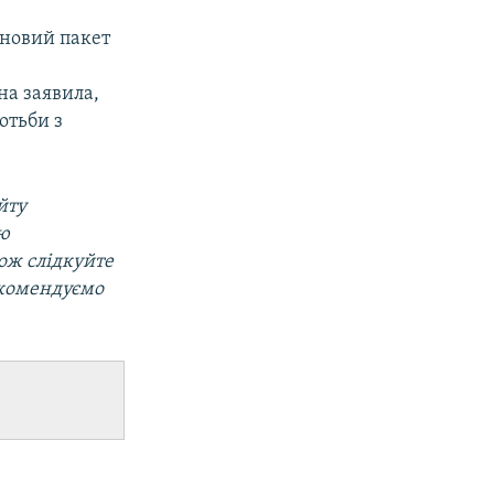
 новий пакет
на заявила,
отьби з
йту
ою
кож слідкуйте
екомендуємо