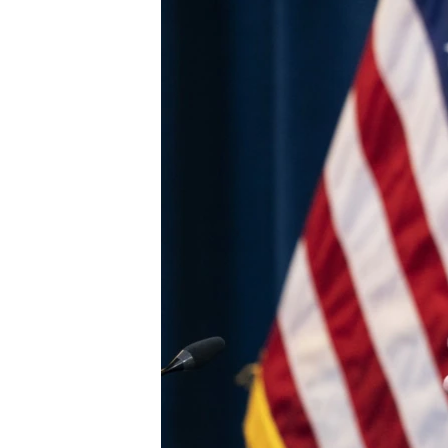
ВІДЕОУРОКИ «ELIFBE»
СВІДЧЕННЯ ОКУПАЦІЇ
УКРАЇНСЬКА ПРОБЛЕМА КРИМУ
ІНФОГРАФІКА