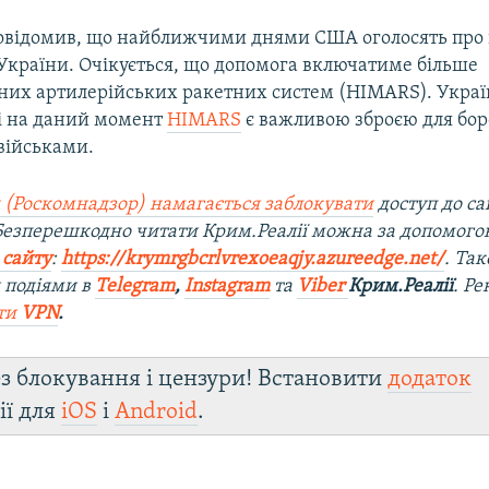
повідомив, що найближчими днями США оголосять про
 України. Очікується, що допомога включатиме більше
них артилерійських ракетних систем (HIMARS). Украї
і на даний момент
HIMARS
є важливою зброєю для бор
військами.
 (Роскомнадзор) намагається заблокувати
доступ до са
 Безперешкодно читати Крим.Реалії можна за допомог
 сайту
:
https://krymrgbcrlvrexoeaqjy.azureedge.net/
. Та
 подіями в
Telegram
,
Instagram
та
Viber
Крим.Реалії
. Р
ти
VPN
.
з блокування і цензури! Встановити
додаток
ії для
iOS
і
Android
.