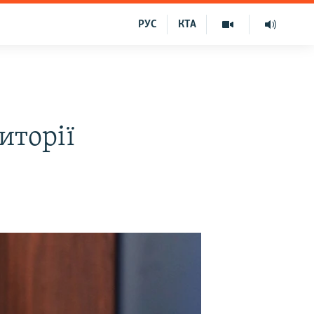
РУС
КТА
иторії