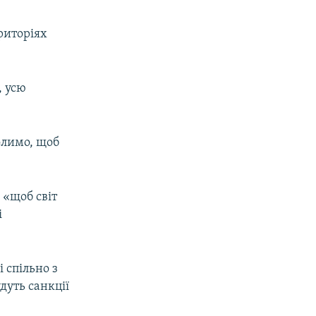
риторіях
, усю
олимо, щоб
 «щоб світ
і
і спільно з
дуть санкції