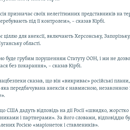
сія призначає своїх нелегітимних представників на те
перебувають під її контролем», – сказав Кірбі.
і є ціллю для анексії, включають Херсонську, Запорізьку
уганську області.
ою буде грубим порушенням Статуту ООН, і ми не дозв
ся без покарання», – сказав Кірбі.
ацбезпеки сказав, що він «викриває» російські плани,
-яка передбачувана анексія є навмисною, незаконною 
».
 що США дадуть відповідь на дії Росії «швидко, жорстко 
иками і партнерами». За його словами, відповіддю бу
лених Росією «маріонеток і ставлеників».