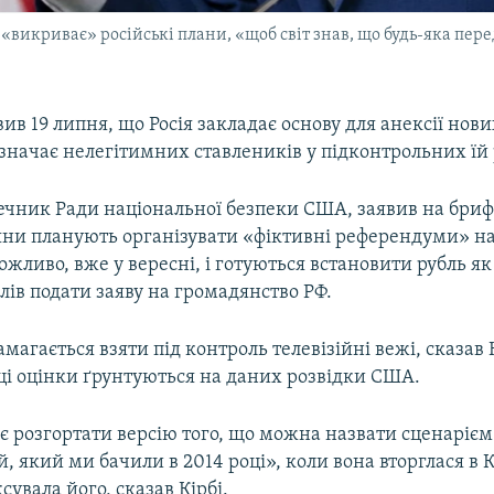
«викриває» російські плани, «щоб світ знав, що будь-яка пер
вив 19 липня, що Росія закладає основу для анексії нов
значає нелегітимних ставлеників у підконтрольних їй
речник Ради національної безпеки США, заявив на бриф
іяни планують організувати «фіктивні референдуми» н
ожливо, вже у вересні, і готуються встановити рубль як
ів подати заяву на громадянство РФ.
амагається взяти під контроль телевізійні вежі, сказав К
ці оцінки ґрунтуються на даних розвідки США.
є розгортати версію того, що можна назвати сценарієм
, який ми бачили в 2014 році», коли вона вторглася в 
увала його, сказав Кірбі.