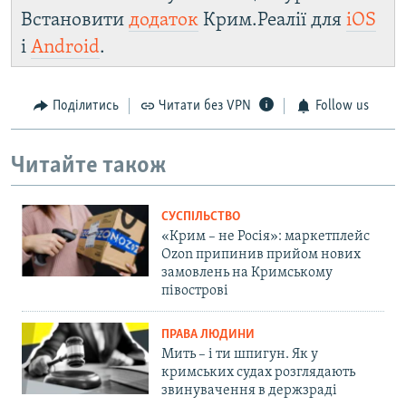
Встановити
додаток
Крим.Реалії для
iOS
і
Android
.
Поділитись
Читати без VPN
Follow us
Читайте також
СУСПІЛЬСТВО
«Крим – не Росія»: маркетплейс
Ozon припинив прийом нових
замовлень на Кримському
півострові
ПРАВА ЛЮДИНИ
Мить – і ти шпигун. Як у
кримських судах розглядають
звинувачення в держзраді