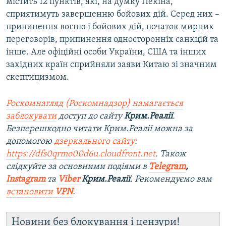
містить 12 пунктів, які, на думку Пекіна,
сприятимуть завершенню бойових дій. Серед них –
припинення вогню і бойових дій, початок мирних
переговорів, припинення односторонніх санкцій та
інше. Але офіційні особи України, США та інших
західних країн сприйняли заяви Китаю зі значним
скептицизмом.
Роскомнагляд (Роскомнадзор) намагається
заблокувати
доступ до сайту
Крим.Реалії
.
Безперешкодно читати Крим.Реалії можна за
допомогою
дзеркального сайту
:
https://dfs0qrmo00d6u.cloudfront.net
. Також
слідкуйте за основними подіями в
Telegram
,
Instagram
та
Viber
Крим.Реалії
. Рекомендуємо вам
встановити
VPN
.
Новини без блокування і цензури!