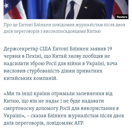
ВІДЕОУРОКИ «ELIFBE»
Русский
СВІДЧЕННЯ ОКУПАЦІЇ
Qırımtatar
Про це Ентоні Блінкен повідомив журналістам після двох
УКРАЇНСЬКА ПРОБЛЕМА КРИМУ
днів переговорів з високопосадовцями Китаю
ДОЛУЧАЙСЯ!
ІНФОГРАФІКА
Держсекретар США Ентоні Блінкен заявив 19
червня в Пекіні, що Китай знову пообіцяв не
надсилати зброю Росії для війни в Україні, хоча
Усі сайти RFE/RL
висловив стурбованість діями приватних
китайських компаній.
«Ми та інші країни отримали запевнення від
Китаю, що він не надає і не буде надавати
смертоносну допомогу Росії для використання в
Україні», – сказав Блінкен журналістам після двох
днів переговорів, повідомляє AFP.