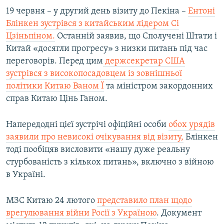
19 червня – у другий день візиту до Пекіна –
Ентоні
Блінкен зустрівся з китайським лідером Сі
Цзіньпіном.
Останній заявив, що Сполучені Штати і
Китай «досягли прогресу» з низки питань під час
переговорів. Перед цим
держсекретар США
зустрівся з високопосадовцем із зовнішньої
політики Китаю Ваном Ї
та міністром закордонних
справ Китаю Цінь Ганом.
Напередодні цієї зустрічі офіційні особи
обох урядів
заявили про невисокі очікування від візиту,
Блінкен
тоді пообіцяв висловити «нашу дуже реальну
стурбованість з кількох питань», включно з війною
в Україні.
МЗС Китаю 24 лютого
представило план щодо
врегулювання війни Росії з Україною
. Документ