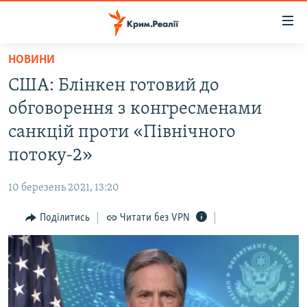
Доступність
посилання
Перейти
НОВИНИ
до
НОВИНИ
США: Блінкен готовий до
основного
ВОДА.КРИМ
матеріалу
обговорення з конгресменами
ВІДЕО ТА ФОТО
Перейти
санкцій проти «Північного
до
ПОЛІТИКА
потоку-2»
основної
БЛОГИ
навігації
10 березень 2021, 13:20
Перейти
ПОГЛЯД
до
Поділитись
Читати без VPN
ІНТЕРВ'Ю
пошуку
ВСЕ ЗА ДЕНЬ
СПЕЦПРОЕКТИ
ЯК ОБІЙТИ БЛОКУВАННЯ
ДЕПОРТАЦІЯ