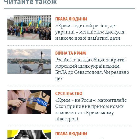
Читайте також
ПРАВА ЛЮДИНИ
«Крим – єдиний регіон, де
українці – меншість»: дискусія
навколо нової пам'ятної дати
ВІЙНА ТА КРИМ
Російська влада обіцяє закрити
морський шлях українським
БпЛА до Севастополя. Чи реально
це?
СУСПІЛЬСТВО
«Крим – не Росія»: маркетплейс
Ozon припинив прийом нових
замовлень на Кримському
півострові
ПРАВА ЛЮДИНИ