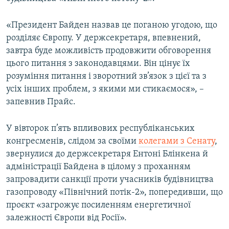
«Президент Байден назвав це поганою угодою, що
розділяє Європу. У держсекретаря, впевнений,
завтра буде можливість продовжити обговорення
цього питання з законодавцями. Він цінує їх
розуміння питання і зворотний зв’язок з цієї та з
усіх інших проблем, з якими ми стикаємося», –
запевнив Прайс.
У вівторок п’ять впливових республіканських
конгресменів, слідом за своїми
колегами з Сенату
,
звернулися до держсекретаря Ентоні Блінкена й
адміністрації Байдена в цілому з проханням
запровадити санкції проти учасників будівництва
газопроводу «Північний потік-2», попередивши, що
проєкт «загрожує посиленням енергетичної
залежності Європи від Росії».