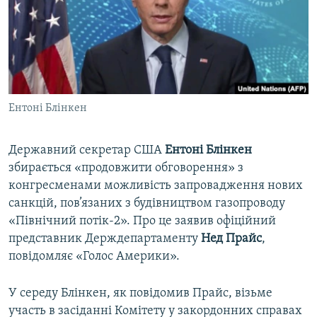
ВІДЕОУРОКИ «ELIFBE»
Русский
СВІДЧЕННЯ ОКУПАЦІЇ
Qırımtatar
УКРАЇНСЬКА ПРОБЛЕМА КРИМУ
ДОЛУЧАЙСЯ!
ІНФОГРАФІКА
Ентоні Блінкен
Державний секретар США
Ентоні Блінкен
Усі сайти RFE/RL
збирається «продовжити обговорення» з
конгресменами можливість запровадження нових
санкцій, пов’язаних з будівництвом газопроводу
«Північний потік-2». Про це заявив офіційний
представник Держдепартаменту
Нед Прайс
,
повідомляє «Голос Америки».
У середу Блінкен, як повідомив Прайс, візьме
участь в засіданні Комітету у закордонних справах