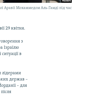
ої Аравії Мохаммедом Аль-Гамді під час
ї 29 квітня.
бговорення з
а Ізраїлю
ситуації в
и лідерами
ських держав –
Йорданії – для
 після