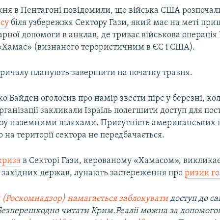
ня в Пентагоні повідомили, що війська США розпоча
рсу
біля узбережжя Сектору Гази, який має на меті п
арної допомоги в анклав, де триває військова операція
«Хамас» (визнаного терористичним в ЄС і США).
причалу планують завершити на початку травня.
 Байден оголосив про намір звести пірс у березні, ко
рганізації закликали Ізраїль полегшити доступ для пос
азу наземними шляхами. Присутність американських 
 на території сектора не передбачається.
криза
в Секторі Гази, керованому «Хамасом», викликає
ь західних держав, лунають застереження про
ризик го
 (Роскомнадзор) намагається заблокувати
доступ до са
 Безперешкодно читати Крим.Реалії можна за допомог