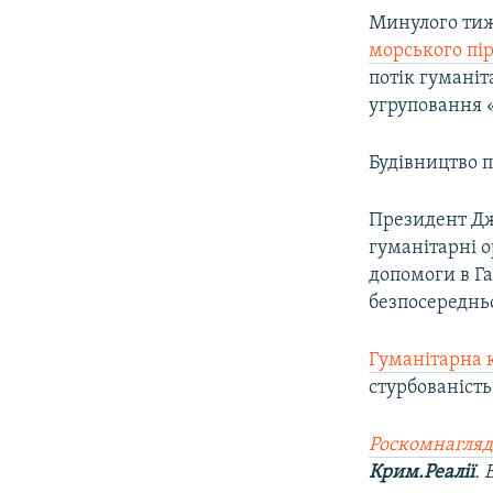
Минулого тиж
морського пі
потік гуманіт
угруповання 
Будівництво 
Президент Джо
гуманітарні о
допомоги в Г
безпосередньо
Гуманітарна 
стурбованіст
Роскомнагляд
Крим.Реалії
.