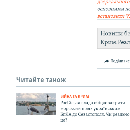
дзеркального
основними по
встановити
V
Новини бе
Крим.Реал
Поділитис
Читайте також
ВІЙНА ТА КРИМ
Російська влада обіцяє закрити
морський шлях українським
БпЛА до Севастополя. Чи реально
це?