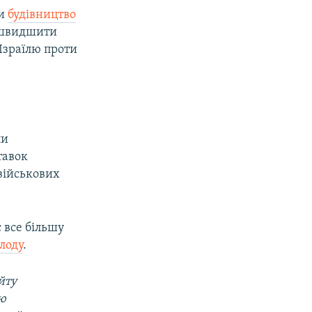
ли
будівництво
ришвидшити
 Ізраїлю проти
ли
тавок
військових
 все більшу
лоду
.
йту
ою