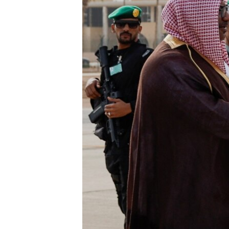
ВІДЕОУРОКИ «ELIFBE»
СВІДЧЕННЯ ОКУПАЦІЇ
УКРАЇНСЬКА ПРОБЛЕМА КРИМУ
ІНФОГРАФІКА