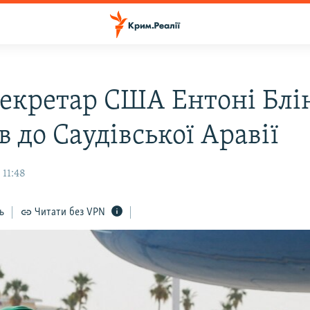
екретар США Ентоні Блі
 до Саудівської Аравії
 11:48
ь
Читати без VPN