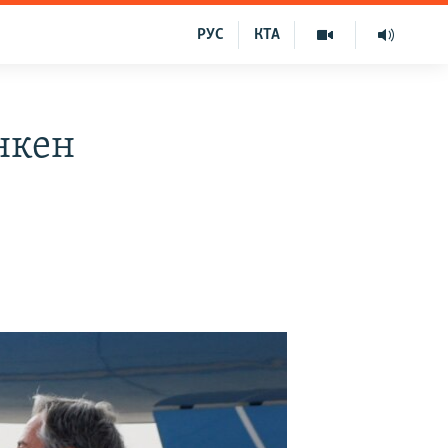
РУС
КТА
нкен