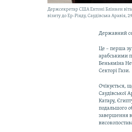
Держсекретар США Ентоні Блінкен вітає
візиту до Ер-Ріяду, Саудівська Аравія, 2
Державний сек
Це – перша зу
арабськими па
Беньяміна Не
Секторі Гази.
Очікується, щ
Саудівської А
Катару, Єгипт
подальшого о
завершення ві
високопостав