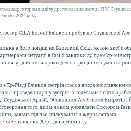
ться директором відділу протокольних питань МЗС Саудівськ
9 квітня 2024 року
ретар США Ентоні Блінкен прибув до Саудівської Араві
пинка в його поїздці на Близький Схід, метою якої є о
ртнерами ситуації в Газі й заклики до прем’єр-міністр
таньягу здійснити кроки для покращення гуманітарної 
о в Ер-Ріяді Блінкен зустрінеться з високопоставленим
равії і проведе ширшу зустріч із колегами з п’яти араб
у, Саудівської Аравії, Об’єднаних Арабських Еміратів і 
бговорення того, яким чином управляти Сектором Гази
йни, заявив під час спілкування з журналістами
лений чиновник Держдепартаменту.