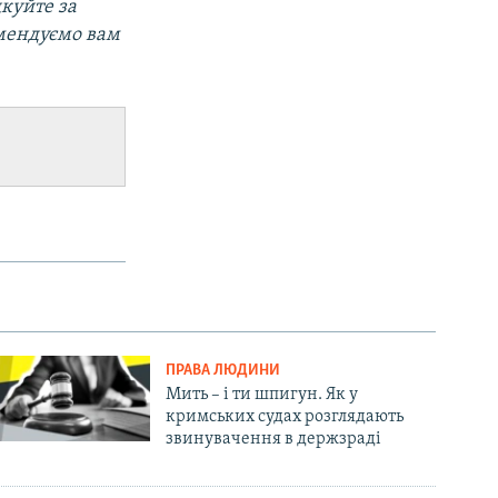
дкуйте за
омендуємо вам
ПРАВА ЛЮДИНИ
Мить – і ти шпигун. Як у
кримських судах розглядають
звинувачення в держзраді