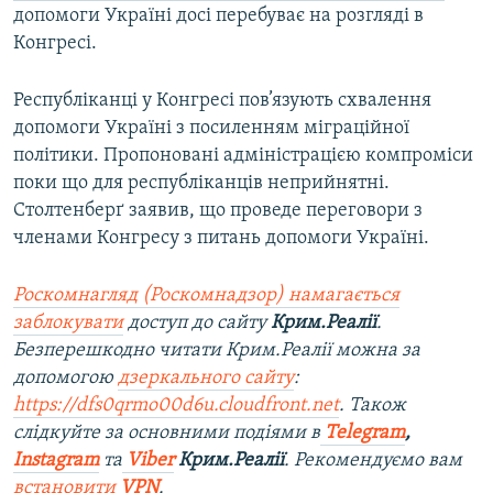
допомоги Україні досі перебуває на розгляді в
Конгресі.
Республіканці у Конгресі пов’язують схвалення
допомоги Україні з посиленням міграційної
політики. Пропоновані адміністрацією компроміси
поки що для республіканців неприйнятні.
Столтенберґ заявив, що проведе переговори з
членами Конгресу з питань допомоги Україні.
Роскомнагляд (Роскомнадзор) намагається
заблокувати
доступ до сайту
Крим.Реалії
.
Безперешкодно читати Крим.Реалії можна за
допомогою
дзеркального сайту
:
https://dfs0qrmo00d6u.cloudfront.net
. Також
слідкуйте за основними подіями в
Telegram
,
Instagram
та
Viber
Крим.Реалії
. Рекомендуємо вам
встановити
VPN
.