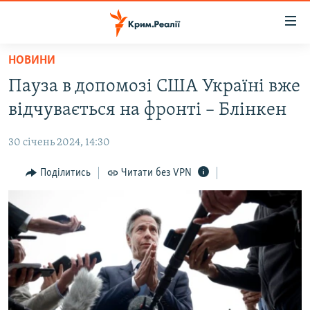
Доступність
посилання
Перейти
НОВИНИ
до
НОВИНИ
Пауза в допомозі США Україні вже
основного
ВОДА.КРИМ
матеріалу
відчувається на фронті – Блінкен
ВІДЕО ТА ФОТО
Перейти
до
30 січень 2024, 14:30
ПОЛІТИКА
основної
БЛОГИ
Поділитись
Читати без VPN
навігації
Перейти
ПОГЛЯД
до
ІНТЕРВ'Ю
пошуку
ВСЕ ЗА ДЕНЬ
СПЕЦПРОЕКТИ
ЯК ОБІЙТИ БЛОКУВАННЯ
ДЕПОРТАЦІЯ