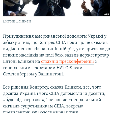
ВІДЕОУРОКИ «ELIFBE»
Русский
СВІДЧЕННЯ ОКУПАЦІЇ
Qırımtatar
Ентоні Блінкен
УКРАЇНСЬКА ПРОБЛЕМА КРИМУ
ДОЛУЧАЙСЯ!
ІНФОГРАФІКА
Призупинення американської допомоги Україні у
зв’язку з тим, що Конгрес США поки що не схвалив
виділення коштів на нинішній рік, уже призвело до
Усі сайти RFE/RL
певних наслідків на полі бою, заявив держсекретар
Ентоні Блінкен на
спільній пресконференції
з
генеральним секретарем НАТО Єнсом
Столтенберґом у Вашингтоні.
Без рішення Конгресу, сказав Блінкен, все, чого
досягла Україна і чого США допомогли їй досягти,
«буде під загрозою», і це пошле «неправильний
сигнал» супротивникам США, зокрема
президентові РФ Володимиру Путіну.