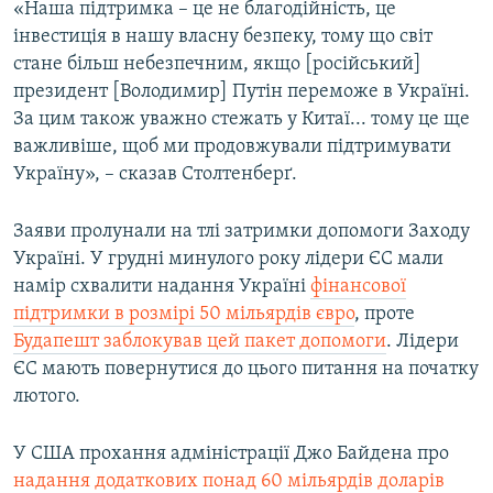
«Наша підтримка – це не благодійність, це
інвестиція в нашу власну безпеку, тому що світ
стане більш небезпечним, якщо [російський]
президент [Володимир] Путін переможе в Україні.
За цим також уважно стежать у Китаї... тому це ще
важливіше, щоб ми продовжували підтримувати
Україну», – сказав Столтенберґ.
Заяви пролунали на тлі затримки допомоги Заходу
Україні. У грудні минулого року лідери ЄС мали
намір схвалити надання Україні
фінансової
підтримки в розмірі 50 мільярдів євро
, проте
Будапешт заблокував цей пакет допомоги
. Лідери
ЄС мають повернутися до цього питання на початку
лютого.
У США прохання адміністрації Джо Байдена про
надання додаткових понад 60 мільярдів доларів