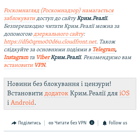
Роскомнагляд (Роскомнадзор) намагається
заблокувати
доступ до сайту
Крим.Реалії
.
Безперешкодно читати Крим.Реалії можна за
допомогою
дзеркального сайту
:
https://dfs0qrmo00d6u.cloudfront.net
. Також
слідкуйте за основними подіями в
Telegram
,
Instagram
та
Viber
Крим.Реалії
. Рекомендуємо вам
встановити
VPN
.
Новини без блокування і цензури!
Встановити
додаток
Крим.Реалії для
iOS
і
Android
.
Поділитись
Читати без VPN
Follow us