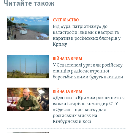
Читайте також
СУСПІЛЬСТВО
Від «ура-патріотизму» до
катастрофи: якими є настрої та
наративи російських блогерів у
Криму
ВІЙНА ТА КРИМ
У Севастополі уразили російську
станцію радіоелектронної
боротьби: якими будуть наслідки
ВІЙНА ТА КРИМ
«Для них із Кримом розпочнеться
важка історія»: командир ОТУ
«Одеса» – про пастку для
російських військ на
Кінбурнській косі