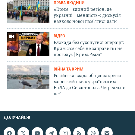
ПРАВА ЛЮДИНИ
«Крим – єдиний регіон, де
українці – меншість»: дискусія
навколо нової пам'ятної дати
ВІДЕО
Блокада без сухопутної операції:
Крим сам себе не заправить і не
прогодує | Крим.Реалії
ВІЙНА ТА КРИМ
Російська влада обіцяє закрити
морський шлях українським
БпЛА до Севастополя. Чи реально
це?
ДОЛУЧАЙСЯ!