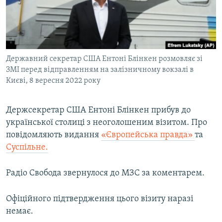
ВІДЕОУРОКИ «ELIFBE»
Русский
СВІДЧЕННЯ ОКУПАЦІЇ
Qırımtatar
УКРАЇНСЬКА ПРОБЛЕМА КРИМУ
Державний секретар США Ентоні Блінкен розмовляє зі
ДОЛУЧАЙСЯ!
ІНФОГРАФІКА
ЗМІ перед відправленням на залізничному вокзалі в
Києві, 8 вересня 2022 року
Усі сайти RFE/RL
Держсекретар США Ентоні Блінкен прибув до
української столиці з неоголошеним візитом. Про
повідомляють видання
«Європейська правда»
та
Суспільне.
Радіо Свобода звернулося до МЗС за коментарем.
Офіційного підтвердження цього візиту наразі
немає.