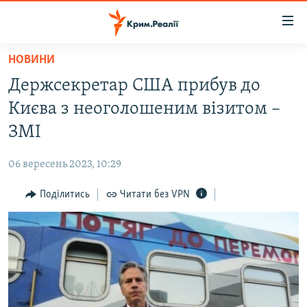
Доступність
посилання
Перейти
НОВИНИ
до
НОВИНИ
Держсекретар США прибув до
основного
ВОДА.КРИМ
матеріалу
Києва з неоголошеним візитом –
ВІДЕО ТА ФОТО
Перейти
ЗМІ
до
ПОЛІТИКА
основної
06 вересень 2023, 10:29
БЛОГИ
навігації
Перейти
Поділитись
Читати без VPN
ПОГЛЯД
до
ІНТЕРВ'Ю
пошуку
ВСЕ ЗА ДЕНЬ
СПЕЦПРОЕКТИ
ЯК ОБІЙТИ БЛОКУВАННЯ
ДЕПОРТАЦІЯ