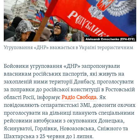
ВІДЕОУРОКИ «ELIFBE»
Русский
СВІДЧЕННЯ ОКУПАЦІЇ
Qırımtatar
УКРАЇНСЬКА ПРОБЛЕМА КРИМУ
ДОЛУЧАЙСЯ!
ІНФОГРАФІКА
Угруповання «ДНР» вважається в Україні терористичним
Бойовики угруповання «ДНР» запропонували
Усі сайти RFE/RL
власникам російських паспортів, які живуть на
захопленій ними території Донбасу, проголосувати
за поправки до російської конституції в Ростовській
області Росії, інформує
Радіо Свобода
. Як
повідомляють сепаратистські ЗМІ, довозити охочих
проголосувати на дільниці планують спеціальними
рейсовими автобусами з окупованих Донецька,
Ясинуватої, Горлівки, Новоазовська, Сніжного та
Шахтарська з 25 червня до 1 липня.