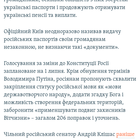
українські паспорти і продовжують отримувати
українські пенсії та виплати.
Офіційний Київ неодноразово називав видачу
російських паспортів своїм громадянам
незаконною, не визнаючи такі «документи».
Голосування за зміни до Конституції Росії
заплановане на 1 липня. Крім обнулення термінів
Володимира Путіна, росіянам пропонують схвалити
закріплення статусу російської мови як «мови
державотворчого народу», додати згадку Бога і
можливість створення федеральних територій,
заборонити «применшувати подвиг захисників
Вітчизни» – загалом 206 поправок і уточнень.
Чільний російський сенатор Андрій Клішас
раніше