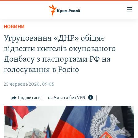
Доступність
посилання
Перейти
НОВИНИ
до
НОВИНИ
Угруповання «ДНР» обіцяє
основного
ВОДА.КРИМ
матеріалу
відвезти жителів окупованого
ВІДЕО ТА ФОТО
Перейти
Донбасу з паспортами РФ на
до
ПОЛІТИКА
голосування в Росію
основної
БЛОГИ
навігації
25 червень 2020, 09:05
Перейти
ПОГЛЯД
до
Поділитись
Читати без VPN
ІНТЕРВ'Ю
пошуку
ВСЕ ЗА ДЕНЬ
СПЕЦПРОЕКТИ
ЯК ОБІЙТИ БЛОКУВАННЯ
ДЕПОРТАЦІЯ