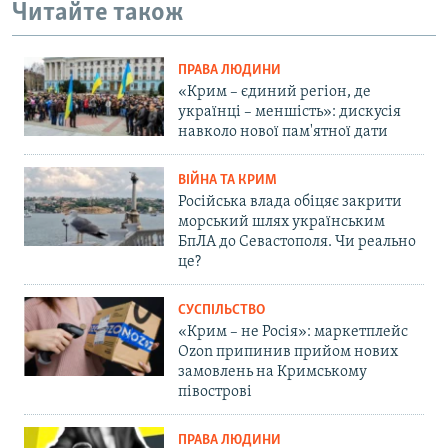
Читайте також
ПРАВА ЛЮДИНИ
«Крим – єдиний регіон, де
українці – меншість»: дискусія
навколо нової пам'ятної дати
ВІЙНА ТА КРИМ
Російська влада обіцяє закрити
морський шлях українським
БпЛА до Севастополя. Чи реально
це?
СУСПІЛЬСТВО
«Крим – не Росія»: маркетплейс
Ozon припинив прийом нових
замовлень на Кримському
півострові
ПРАВА ЛЮДИНИ