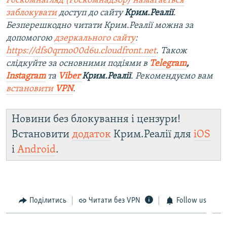
Роскомнагляд (Роскомнадзор) намагається
заблокувати
доступ до сайту
Крим.Реалії
.
Безперешкодно читати Крим.Реалії можна за
допомогою
дзеркального сайту
:
https://dfs0qrmo00d6u.cloudfront.net
. Також
слідкуйте за основними подіями в
Telegram
,
Instagram
та
Viber
Крим.Реалії
. Ре
комендуємо вам
встановити
VPN
.
Новини без блокування і цензури!
Встановити
додаток
Крим.Реалії для
iOS
і
Android
.
Поділитись
Читати без VPN
Follow us