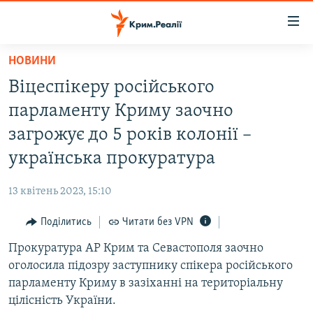
Доступність
посилання
Перейти
НОВИНИ
до
НОВИНИ
Віцеспікеру російського
основного
ВОДА.КРИМ
матеріалу
парламенту Криму заочно
ВІДЕО ТА ФОТО
Перейти
загрожує до 5 років колонії –
до
ПОЛІТИКА
українська прокуратура
основної
БЛОГИ
навігації
13 квітень 2023, 15:10
Перейти
ПОГЛЯД
до
Поділитись
Читати без VPN
ІНТЕРВ'Ю
пошуку
Прокуратура АР Крим та Севастополя заочно
ВСЕ ЗА ДЕНЬ
оголосила підозру заступнику спікера російського
СПЕЦПРОЕКТИ
парламенту Криму в зазіханні на територіальну
цілісність України.
ЯК ОБІЙТИ БЛОКУВАННЯ
ДЕПОРТАЦІЯ