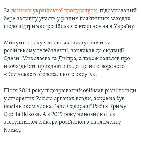
ВІДЕОУРОКИ «ELIFBE»
За
даними української прокуратури
, підозрюваний
Русский
СВІДЧЕННЯ ОКУПАЦІЇ
бере активну участь у різних політичних заходах
Qırımtatar
щодо підтримки російського вторгнення в Україну.
УКРАЇНСЬКА ПРОБЛЕМА КРИМУ
ДОЛУЧАЙСЯ!
ІНФОГРАФІКА
Минулого року чиновник, виступаючи на
російському телебаченні, закликав до окупації
Одеси, Миколаєва та Дніпра, а також заявляв про
необхідність приєднати їх до ще не створеного
Усі сайти RFE/RL
«Кримського федерального округу».
Після 2014 року підозрюваний обіймав різні посади
у створених Росією органах влади, зокрема був
помічником члена Ради Федерації Росії з Криму
Сергія Цекова. А з 2019 року чиновник став
заступником спікера російського парламенту
Криму.