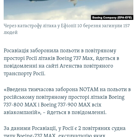
ВІДЕОУРОКИ «ELIFBE»
Русский
СВІДЧЕННЯ ОКУПАЦІЇ
Qırımtatar
Через катастрофу літака у Ефіопії 10 березня загинули 157
УКРАЇНСЬКА ПРОБЛЕМА КРИМУ
людей
ДОЛУЧАЙСЯ!
ІНФОГРАФІКА
Росавіація заборонила польоти в повітряному
просторі Росії літаків Boeing 737 Max, йдеться в
повідомленні на сайті Агенства повітряного
Усі сайти RFE/RL
транспорту Росії.
«Введена тимчасова заборона NOTAM на польоти в
російському повітряному просторі літаків Boeing
737-800 MAX і Boeing 737-900 MAX всіх
авіакомпаній», – йдеться в повідомленні.
За даними Росавіації, у Росії є 2 повітряних судна
типу Boeing-737 MAX, експлуатацію яких