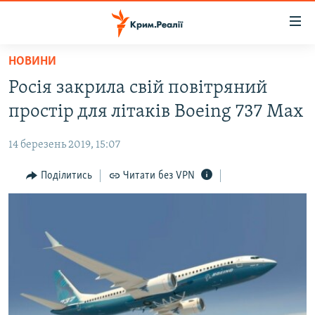
Доступність
посилання
Перейти
НОВИНИ
до
НОВИНИ
Росія закрила свій повітряний
основного
ВОДА.КРИМ
матеріалу
простір для літаків Boeing 737 Max
ВІДЕО ТА ФОТО
Перейти
до
14 березень 2019, 15:07
ПОЛІТИКА
основної
БЛОГИ
Поділитись
Читати без VPN
навігації
Перейти
ПОГЛЯД
до
ІНТЕРВ'Ю
пошуку
ВСЕ ЗА ДЕНЬ
СПЕЦПРОЕКТИ
ЯК ОБІЙТИ БЛОКУВАННЯ
ДЕПОРТАЦІЯ