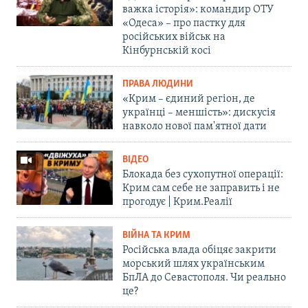
важка історія»: командир ОТУ
«Одеса» – про пастку для
російських військ на
Кінбурнській косі
ПРАВА ЛЮДИНИ
«Крим – єдиний регіон, де
українці – меншість»: дискусія
навколо нової пам'ятної дати
ВІДЕО
Блокада без сухопутної операції:
Крим сам себе не заправить і не
прогодує | Крим.Реалії
ВІЙНА ТА КРИМ
Російська влада обіцяє закрити
морський шлях українським
БпЛА до Севастополя. Чи реально
це?