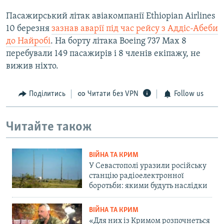
Пасажирський літак авіакомпанії Ethiopian Airlines
10 березня
зазнав аварії під час рейсу з Аддіс-Абеби
до Найробі
. На борту літака Boeing 737 Max 8
перебували 149 пасажирів і 8 членів екіпажу, не
вижив ніхто.
Поділитись
Читати без VPN
Follow us
Читайте також
ВІЙНА ТА КРИМ
У Севастополі уразили російську
станцію радіоелектронної
боротьби: якими будуть наслідки
ВІЙНА ТА КРИМ
«Для них із Кримом розпочнеться