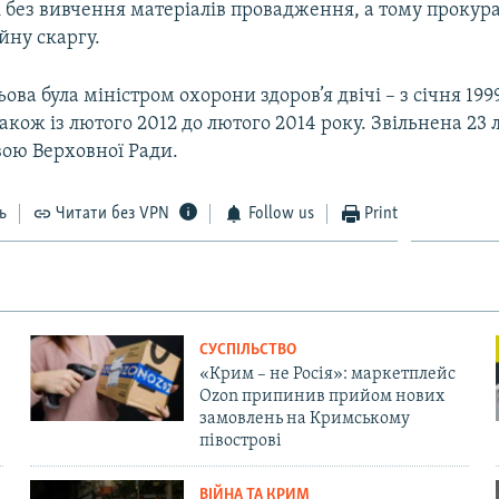
 без вивчення матеріалів провадження, а тому прокура
йну скаргу.
ова була міністром охорони здоров’я двічі – з січня 199
також із лютого 2012 до лютого 2014 року. Звільнена 23
вою Верховної Ради.
ь
Читати без VPN
Follow us
Print
СУСПІЛЬСТВО
«Крим – не Росія»: маркетплейс
Ozon припинив прийом нових
замовлень на Кримському
півострові
ВІЙНА ТА КРИМ