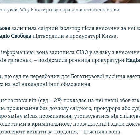
штував Раїсу Богатирьову з правом внесення застави
ьова
залишила слідчий ізолятор після внесення за неї з
адіо Свобода
підтвердили в прокуратурі Києва.
 інформацією, вона залишила СІЗО у зв’язку з внесення
онів гривень», – повідомила речниця прокуратури
Наді
, що суд не передбачив для Богатирьової носіння еле
те на неї накладені інші обмеження.
ня застави він (суд –
КР
) покладає на неї певні обов’яз
е проживання без довзолу слідчого, прокурора або суд
ро зміну місця проживання, утримуватися від спілкув
експертами в кримінальному провадженні і здати доку
дозволяють виїхати за кордонi», – пояснила вона.