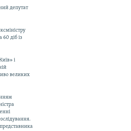
ний депутат
ксміністру
 60 діб із
Київ» і
ній
ливо великих
енням
ністра
ненні
зслідування.
з представника