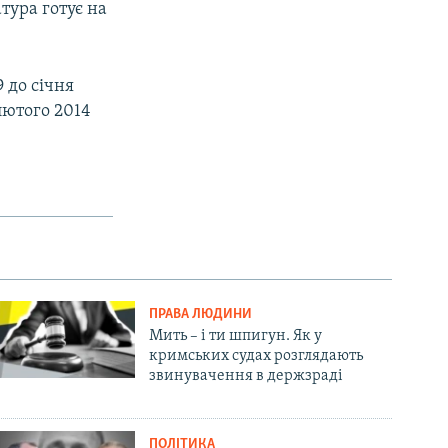
тура готує на
9 до січня
 лютого 2014
ПРАВА ЛЮДИНИ
Мить – і ти шпигун. Як у
кримських судах розглядають
звинувачення в держзраді
ПОЛІТИКА