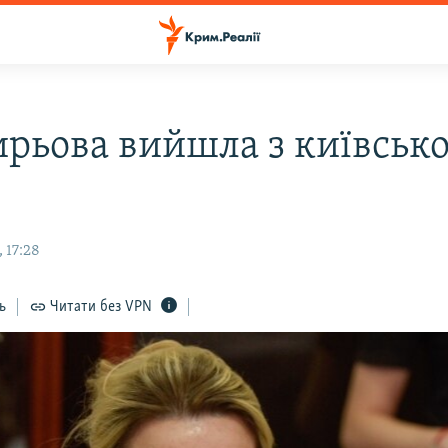
ирьова вийшла з київськ
 17:28
ь
Читати без VPN