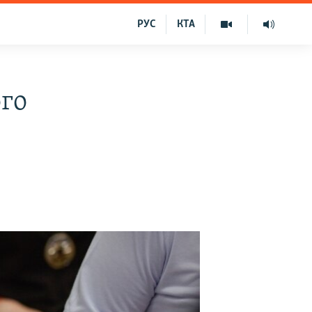
РУС
КТА
ого