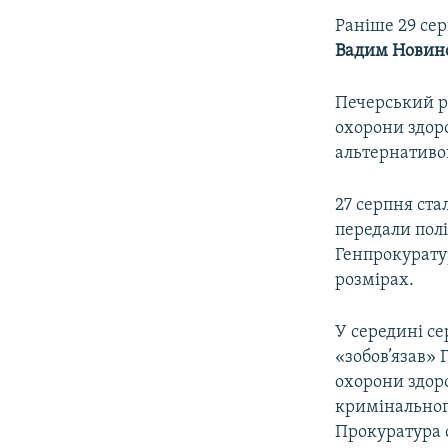
Раніше 29 сер
Вадим Новин
Печерський р
охорони здоро
альтернативою
27 серпня ста
передали пол
Генпрокурату
розмірах.
У середині се
«зобов’язав» 
охорони здоро
кримінальног
Прокуратура с