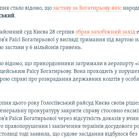
пня стало відомо, що
заставу за Богатирьову вніс
народ
ський
.
айонний суд Києва 28 серпня
обрав запобіжний захід
е
в’я Раїсі Богатирьової у вигляді тримання під вартою на
 застави у 6 мільйонів гривень.
ло відомо, що прикордонники затримали в аеропорту «
іцейським Раїсу Богатирьову. Вона проходить у поруше
рою справі про розкрадання державних коштів у особ
рпня цього року Голосіївський райсуд Києва своїм ріш
Генеральну прокуратуру закрити справу стосовно ексмі
в’я Раїси Богатирьової через відсутність доказів у вчи
о правопорушення і закінчення термінів досудового ро
толиці тоді заявила, що судове засідання відбулося бе