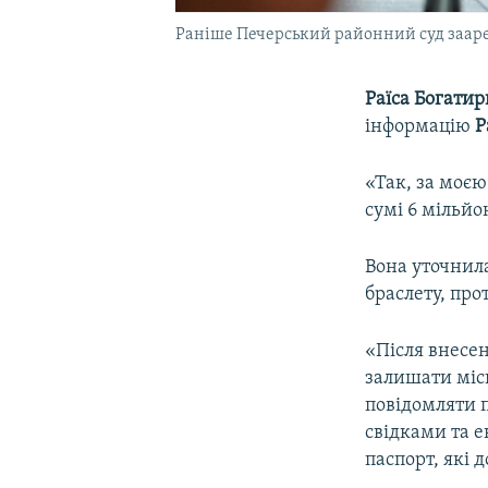
Раніше Печерський районний суд зааре
Раїса Богатир
інформацію
Р
«Так, за моєю
сумі 6 мільй
Вона уточнила
браслету, про
«Після внесен
залишати місц
повідомляти п
свідками та 
паспорт, які 