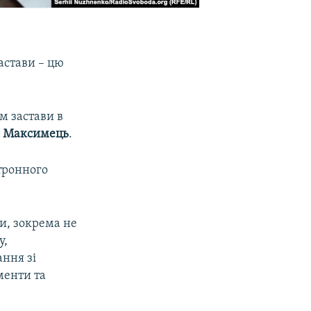
астави – цю
м застави в
я Максимець
.
ктронного
ки, зокрема не
у,
ання зі
менти та