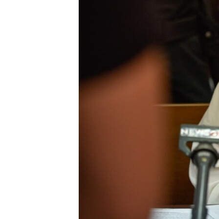
ВІДЕОУРОКИ «ELIFBE»
СВІДЧЕННЯ ОКУПАЦІЇ
УКРАЇНСЬКА ПРОБЛЕМА КРИМУ
ІНФОГРАФІКА