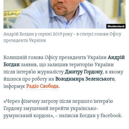
ВІДЕОУРОКИ «ELIFBE»
Русский
СВІДЧЕННЯ ОКУПАЦІЇ
Qırımtatar
УКРАЇНСЬКА ПРОБЛЕМА КРИМУ
Андрій Богдан у серпні 2019 року – в статусі голови Офісу
ДОЛУЧАЙСЯ!
ІНФОГРАФІКА
президента України
Колишній голова Офісу президента України
Андрій
Усі сайти RFE/RL
Богдан
заявив, що залишив територію України
після інтерв’ю журналісту
Дмитру Гордону
, в якому
йшлося про роботу на
Володимира Зеленського
,
інформує
Радіо Свобода
.
«Через фізичну загрозу після першого інтерв’ю
Гордону змушений перейти українсько-
румунський кордон», – написав Богдан у Facebook.