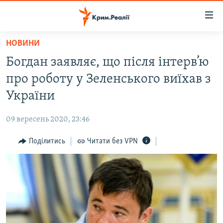
Доступність
посилання
Перейти
НОВИНИ
до
НОВИНИ
Богдан заявляє, що після інтерв’ю
основного
ВОДА.КРИМ
матеріалу
про роботу у Зеленського виїхав з
ВІДЕО ТА ФОТО
Перейти
України
до
ПОЛІТИКА
основної
09 вересень 2020, 23:46
БЛОГИ
навігації
Перейти
Поділитись
Читати без VPN
ПОГЛЯД
до
ІНТЕРВ'Ю
пошуку
ВСЕ ЗА ДЕНЬ
СПЕЦПРОЕКТИ
ЯК ОБІЙТИ БЛОКУВАННЯ
ДЕПОРТАЦІЯ