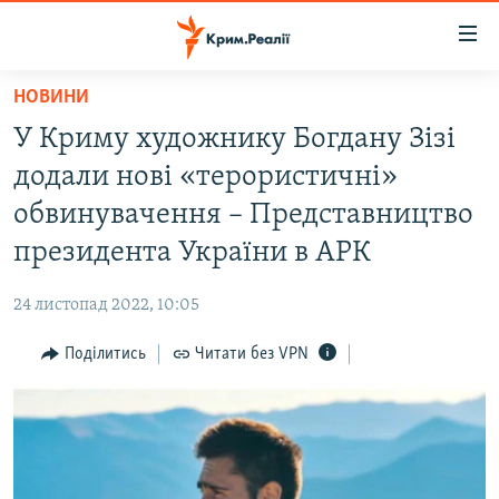
Доступність
посилання
Перейти
НОВИНИ
до
НОВИНИ
У Криму художнику Богдану Зізі
основного
ВОДА.КРИМ
матеріалу
додали нові «терористичні»
ВІДЕО ТА ФОТО
Перейти
обвинувачення – Представництво
до
ПОЛІТИКА
президента України в АРК
основної
БЛОГИ
навігації
24 листопад 2022, 10:05
Перейти
ПОГЛЯД
до
Поділитись
Читати без VPN
ІНТЕРВ'Ю
пошуку
ВСЕ ЗА ДЕНЬ
СПЕЦПРОЕКТИ
ЯК ОБІЙТИ БЛОКУВАННЯ
ДЕПОРТАЦІЯ