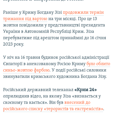
Раніше у Криму Богдану Зізі
продовжили термін
тримання під вартою
на три місяці. Про це 13
жовтня повідомили у представництві президента
України в Автономній Республіці Крим. Зіза
перебуватиме під арештом принаймні до 16 січня
2023 року.
У ніч на 16 травня будинок російської адміністрації
Євпаторії в анексованому Росією Криму
було облито
синьо-жовтою фарбою
. У події російські силовики
звинуватили кримського художника Богдана Зізу.
Російський державний телеканал
«Крим 24»
оприлюднив відео, на якому Зіза «визнається у
скоєному та кається». Він був
внесений до
російського списку «терористів та екстремістів»
.