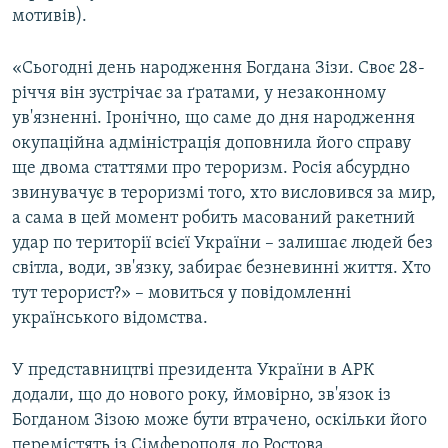
мотивів).
«Сьогодні день народження Богдана Зізи. Своє 28-
річчя він зустрічає за ґратами, у незаконному
ув'язненні. Іронічно, що саме до дня народження
окупаційна адміністрація доповнила його справу
ще двома статтями про тероризм. Росія абсурдно
звинувачує в тероризмі того, хто висловився за мир,
а сама в цей момент робить масований ракетний
удар по території всієї України – залишає людей без
світла, води, зв'язку, забирає безневинні життя. Хто
тут терорист?» – мовиться у повідомленні
українського відомства.
У представництві президента України в АРК
додали, що до нового року, ймовірно, зв'язок із
Богданом Зізою може бути втрачено, оскільки його
перемістять із Сімферополя до Ростова.