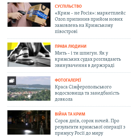
СУСПІЛЬСТВО
«Крим – не Росія»: маркетплейс
Ozon припинив прийом нових
замовлень на Кримському
півострові
ПРАВА ЛЮДИНИ
Мить – і ти шпигун. Як у
кримських судах розглядають
звинувачення в держзраді
ФОТОГАЛЕРЕЇ
Краса Сімферопольського
водосховища та занедбаність
довкола
ВІЙНА ТА КРИМ
Сорок днів, сорок ночей. Про
результати кримської операції з
примусу Росії до миру