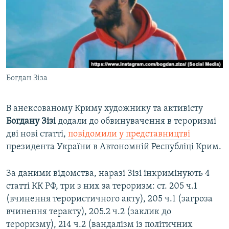
ВІДЕОУРОКИ «ELIFBE»
Русский
СВІДЧЕННЯ ОКУПАЦІЇ
Qırımtatar
УКРАЇНСЬКА ПРОБЛЕМА КРИМУ
ДОЛУЧАЙСЯ!
ІНФОГРАФІКА
Богдан Зіза
В анексованому Криму художнику та активісту
Усі сайти RFE/RL
Богдану Зізі
додали до обвинувачення в тероризмі
дві нові статті,
повідомили у представництві
президента України в Автономній Республіці Крим.
За даними відомства, наразі Зізі інкримінують 4
статті КК РФ, три з них за тероризм: ст. 205 ч.1
(вчинення терористичного акту), 205 ч.1 (загроза
вчинення теракту), 205.2 ч.2 (заклик до
тероризму), 214 ч.2 (вандалізм із політичних