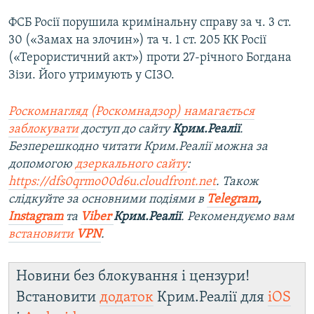
ФСБ Росії порушила кримінальну справу за ч. 3 ст.
30 («Замах на злочин») та ч. 1 ст. 205 КК Росії
(«Терористичний акт») проти 27-річного Богдана
Зізи. Його утримують у СІЗО.
Роскомнагляд (Роскомнадзор) намагається
заблокувати
доступ до сайту
Крим.Реалії
.
Безперешкодно читати Крим.Реалії можна за
допомогою
дзеркального сайту
:
https://dfs0qrmo00d6u.cloudfront.net
. Також
слідкуйте за основними подіями в
Telegram
,
Instagram
та
Viber
Крим.Реалії
. Ре
комендуємо вам
встановити
VPN
.
Новини без блокування і цензури!
Встановити
додаток
Крим.Реалії для
iOS