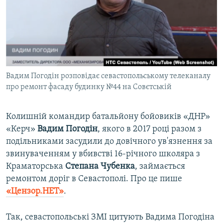
ВІДЕОУРОКИ «ELIFBE»
Русский
СВІДЧЕННЯ ОКУПАЦІЇ
Qırımtatar
УКРАЇНСЬКА ПРОБЛЕМА КРИМУ
ДОЛУЧАЙСЯ!
ІНФОГРАФІКА
Вадим Погодін розповідає севастопольському телеканалу
про ремонт фасаду будинку №44 на Совєтській
Усі сайти RFE/RL
Колишній командир батальйону бойовиків «ДНР»
«Керч»
Вадим Погодін
, якого в 2017 році разом з
подільниками засудили до довічного ув'язнення за
звинуваченням у вбивстві 16-річного школяра з
Краматорська
Степана Чубенка
, займається
ремонтом доріг в Севастополі. Про це пише
«Цензор.НЕТ»
.
Так, севастопольські ЗМІ цитують Вадима Погодіна