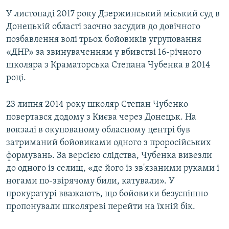
У листопаді 2017 року Дзержинський міський суд в
Донецькій області заочно засудив до довічного
позбавлення волі трьох бойовиків угруповання
«ДНР» за звинуваченням у вбивстві 16-річного
школяра з Краматорська Степана Чубенка в 2014
році.
23 липня 2014 року школяр Степан Чубенко
повертався додому з Києва через Донецьк. На
вокзалі в окупованому обласному центрі був
затриманий бойовиками одного з проросійських
формувань. За версією слідства, Чубенка вивезли
до одного із селищ, «де його із зв'язаними руками і
ногами по-звірячому били, катували». У
прокуратурі вважають, що бойовики безуспішно
пропонували школяреві перейти на їхній бік.