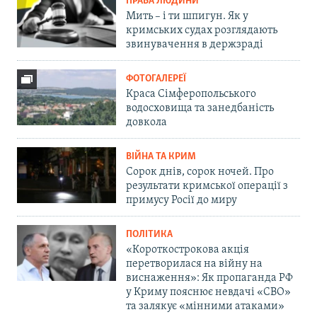
ПРАВА ЛЮДИНИ
Мить – і ти шпигун. Як у
кримських судах розглядають
звинувачення в держзраді
ФОТОГАЛЕРЕЇ
Краса Сімферопольського
водосховища та занедбаність
довкола
ВІЙНА ТА КРИМ
Сорок днів, сорок ночей. Про
результати кримської операції з
примусу Росії до миру
ПОЛІТИКА
«Короткострокова акція
перетворилася на війну на
виснаження»: Як пропаганда РФ
у Криму пояснює невдачі «СВО»
та залякує «мінними атаками»