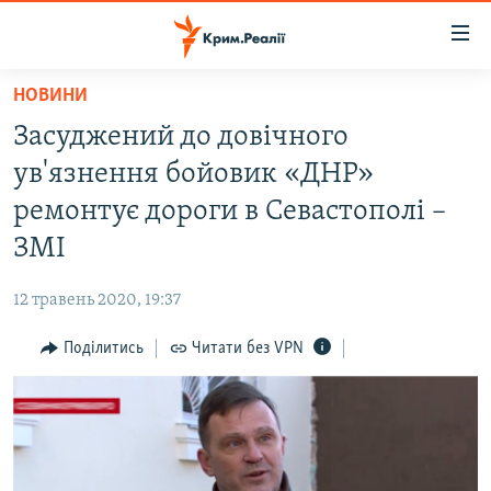
Доступність
посилання
Перейти
НОВИНИ
до
НОВИНИ
Засуджений до довічного
основного
ВОДА.КРИМ
матеріалу
ув'язнення бойовик «ДНР»
ВІДЕО ТА ФОТО
Перейти
ремонтує дороги в Севастополі –
до
ПОЛІТИКА
ЗМІ
основної
БЛОГИ
навігації
12 травень 2020, 19:37
Перейти
ПОГЛЯД
до
Поділитись
Читати без VPN
ІНТЕРВ'Ю
пошуку
ВСЕ ЗА ДЕНЬ
СПЕЦПРОЕКТИ
ЯК ОБІЙТИ БЛОКУВАННЯ
ДЕПОРТАЦІЯ