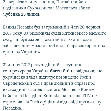
За версією звинувачення, Погодін та його
подільники Сухомлинов і Москальов вбили
Чубенка 28 липня.
Вадим Погодін був затриманий в Ялті 20 червня
2017 року. За рішенням судді Ялтинського міського
суду, він був заарештований на 40 днів «для
забезпечення можливості видачі правоохоронним
органам України».
31 липня 2017 року тодішній заступник
генпрокурора України
Євген Єнін
повідомив, що
українська влада підготує позов щодо Росії в
Європейський суд з прав людини в справі про
екстрадицію з анексованого Москвою Криму
бойовика Погодіна. Енін відзначав, що ГПУ не
отримала від Росії офіційної відповіді про видачу
Погодіна.