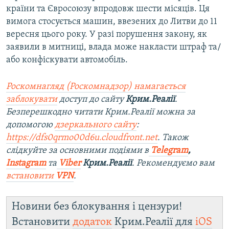
країни та Євросоюзу впродовж шести місяців. Ця
вимога стосується машин, ввезених до Литви до 11
вересня цього року. У разі порушення закону, як
заявили в митниці, влада може накласти штраф та/
або конфіскувати автомобіль.
Роскомнагляд (Роскомнадзор) намагається
заблокувати
доступ до сайту
Крим.Реалії
.
Безперешкодно читати Крим.Реалії можна за
допомогою
дзеркального сайту
:
https://dfs0qrmo00d6u.cloudfront.net
. Також
слідкуйте за основними подіями в
Telegram
,
Instagram
та
Viber
Крим.Реалії
. Рекомендуємо вам
встановити
VPN
.
Новини без блокування і цензури!
Встановити
додаток
Крим.Реалії для
iOS