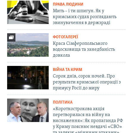
ПРАВА ЛЮДИНИ
Мить – і ти шпигун. Як у
кримських судах розглядають
звинувачення в держзраді
ФОТОГАЛЕРЕЇ
Краса Сімферопольського
водосховища та занедбаність
довкола
ВІЙНА ТА КРИМ
Сорок днів, сорок ночей. Про
результати кримської операції з
примусу Росії до миру
ПОЛІТИКА
«Короткострокова акція
перетворилася на війну на
виснаження»: Як пропаганда РФ
у Криму пояснює невдачі «СВО»
та залякує «мінними атаками»