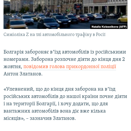
ВІДЕОУРОКИ «ELIFBE»
Русский
СВІДЧЕННЯ ОКУПАЦІЇ
Qırımtatar
УКРАЇНСЬКА ПРОБЛЕМА КРИМУ
Симіоліка Z на тлі автомобільного трафіку в Росії
ДОЛУЧАЙСЯ!
ІНФОГРАФІКА
Болгарія забороняє вʼїзд автомобілів із російськими
номерами. Заборона розпочне діяти до кінця дня 2
Усі сайти RFE/RL
жовтня,
повідомив голова прикордонної поліції
Антон Златанов.
«Упевнений, що до кінця дня заборона на вʼїзд
російських автомобілів до нашої країни почне діяти
і на території Болгарії, і хочу додати, що для
вантажних автомобілів вона діє вже кілька
місяців», ­­– зазначив Златанов.