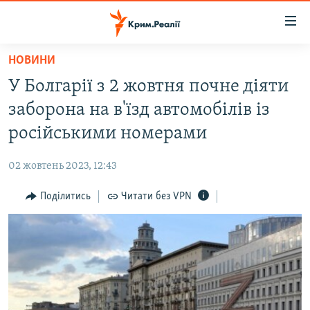
Доступність
посилання
Перейти
НОВИНИ
до
НОВИНИ
У Болгарії з 2 жовтня почне діяти
основного
ВОДА.КРИМ
матеріалу
заборона на в'їзд автомобілів із
ВІДЕО ТА ФОТО
Перейти
російськими номерами
до
ПОЛІТИКА
основної
02 жовтень 2023, 12:43
БЛОГИ
навігації
Перейти
Поділитись
Читати без VPN
ПОГЛЯД
до
ІНТЕРВ'Ю
пошуку
ВСЕ ЗА ДЕНЬ
СПЕЦПРОЕКТИ
ЯК ОБІЙТИ БЛОКУВАННЯ
ДЕПОРТАЦІЯ